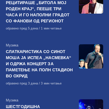
РЕЦИТИРАШЕ „БИТОЛА МОЈ
РОДЕН КРАЈ“, ПЕЕШЕ ТРИ
ЧАСА И ГО НАПОЛНИ ГРАДОТ
СО ФАНОВИ ОД РЕГИОНОТ
Објавено
објавено пред 5 дена
1 мин читање
на
КАтегорија
Музика
СЛАТКАРИСТИКА СО СИНОТ
МОША ЈА ИСПЕА „НАСМЕВКА“
И ОДРЖА КОНЦЕРТ ЗА
ПАМЕТЕЊЕ НА ПОЛН СТАДИОН
ВО ОХРИД
Објавено
објавено пред 3 дена
3 мин читање
на
КАтегорија
Музика
ШЕСТГОДИШНА