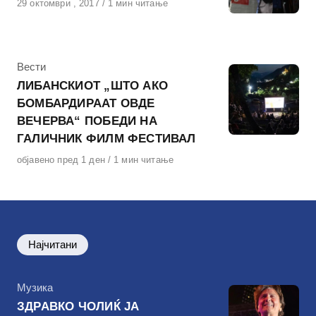
Објавено
29 октомври , 2017
1 мин читање
на
КАтегорија
Вести
ЛИБАНСКИОТ „ШТО АКО
БОМБАРДИРААТ ОВДЕ
ВЕЧЕРВА“ ПОБЕДИ НА
ГАЛИЧНИК ФИЛМ ФЕСТИВАЛ
Објавено
објавено пред 1 ден
1 мин читање
на
Најчитани
КАтегорија
Музика
ЗДРАВКО ЧОЛИЌ ЈА