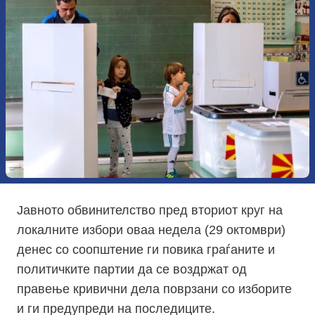
Јавното обвинителство пред вториот круг на
локалните избори оваа недела (29 октомври)
денес со соопштение ги повика граѓаните и
политичките партии да се воздржат од
правење кривични дела поврзани со изборите
и ги предупреди на последиците.