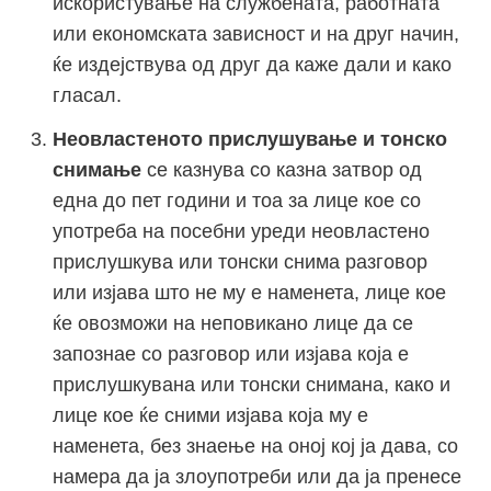
искористување на службената, работната
или економската зависност и на друг начин,
ќе издејствува од друг да каже дали и како
гласал.
Неовластеното прислушување и тонско
снимање
се казнува со казна затвор од
една до пет години и тоа за лице кое со
употреба на посебни уреди неовластено
прислушкува или тонски снима разговор
или изјава што не му е наменета, лице кое
ќе овозможи на неповикано лице да се
запознае со разговор или изјава која е
прислушкувана или тонски снимана, како и
лице кое ќе сними изјава која му е
наменета, без знаење на оној кој ја дава, со
намера да ја злоупотреби или да ја пренесе