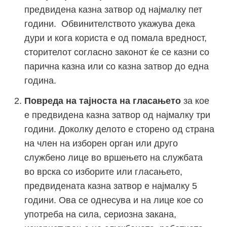
предвидена казна затвор од најмалку пет
години. Обвинителството укажува дека
дури и кога користа е од помала вредност,
сторителот согласно законот ќе се казни со
парична казна или со казна затвор до една
година.
Повреда на тајноста на гласањето
за кое
е предвидена казна затвор од најмалку три
години. Доколку делото е сторено од страна
на член на изборен орган или друго
службено лице во вршењето на службата
во врска со изборите или гласањето,
предвидената казна затвор е најмалку 5
години. Ова се однесува и на лице кое со
употреба на сила, сериозна закана,