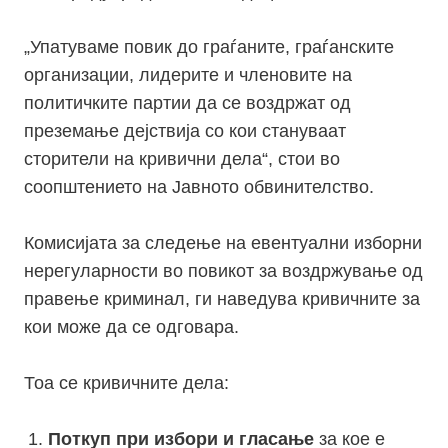
„Упатуваме повик до граѓаните, граѓанските
организации, лидерите и членовите на
политичките партии да се воздржат од
преземање дејствија со кои стануваат
сторители на кривични дела“, стои во
соопштението на Јавното обвинителство.
Комисијата за следење на евентуални изборни
нерегуларности во повикот за воздржување од
правење криминал, ги наведува кривичните за
кои може да се одговара.
Тоа се кривичните дела:
Поткуп при избори и гласање
за кое е