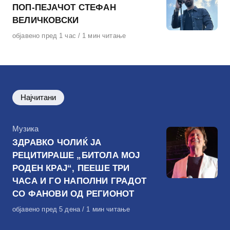
ПОП-ПЕЈАЧОТ СТЕФАН
ВЕЛИЧКОВСКИ
Објавено
објавено пред 1 час
1 мин читање
на
Најчитани
КАтегорија
Музика
ЗДРАВКО ЧОЛИЌ ЈА
РЕЦИТИРАШЕ „БИТОЛА МОЈ
РОДЕН КРАЈ“, ПЕЕШЕ ТРИ
ЧАСА И ГО НАПОЛНИ ГРАДОТ
СО ФАНОВИ ОД РЕГИОНОТ
Објавено
објавено пред 5 дена
1 мин читање
на