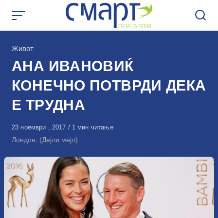
Skip
to
content
КАтегорија
Живот
АНА ИВАНОВИЌ
КОНЕЧНО ПОТВРДИ ДЕКА
Е ТРУДНА
Објавено
23 ноември , 2017
1 мин читање
на
Лондон, (Дејли мејл)