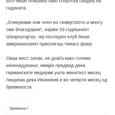
што беше опишано како спортска свадба на
годината.
„Очекуваме нов член во семејството и многу
сме благодарни“, изјави 33-годишниот
Швајнштајгер, чиј последен клуб беше
американскиот прволигаш Чикаго фаер.
Оваа вест, сепак, не доаѓа како големо
изненадување, имајќи предвид дека
германските медиуми уште минатиот месец
пишуваа дека Ивановиќ е во четврти месец од
бременоста.
бременост