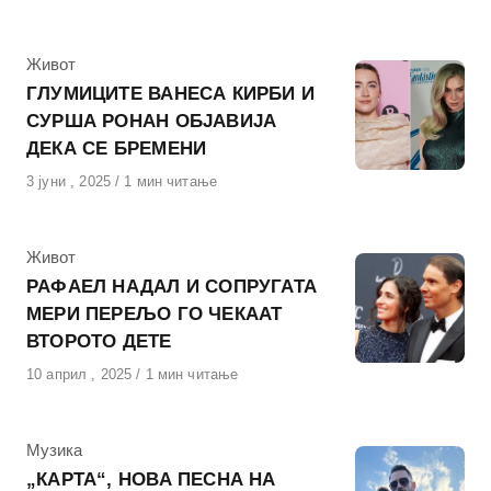
КАтегорија
Живот
ГЛУМИЦИТЕ ВАНЕСА КИРБИ И
СУРША РОНАН ОБЈАВИЈА
ДЕКА СЕ БРЕМЕНИ
Објавено
3 јуни , 2025
1 мин читање
на
КАтегорија
Живот
РАФАЕЛ НАДАЛ И СОПРУГАТА
МЕРИ ПЕРЕЉО ГО ЧЕКААТ
ВТОРОТО ДЕТЕ
Објавено
10 април , 2025
1 мин читање
на
КАтегорија
Музика
„КАРТА“, НОВА ПЕСНА НА