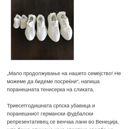
„Мало продолжување на нашето семејство! Не
можеме да бидеме посреќни“, напиша
поранешната тенисерка на сликата.
Триесетгодишната српска убавица и
поранешниот германски фудбалски
репрезентативец се венчаа лани во Венеција,