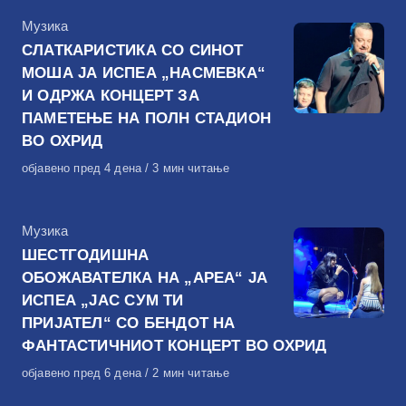
КАтегорија
Музика
СЛАТКАРИСТИКА СО СИНОТ
МОША ЈА ИСПЕА „НАСМЕВКА“
И ОДРЖА КОНЦЕРТ ЗА
ПАМЕТЕЊЕ НА ПОЛН СТАДИОН
ВО ОХРИД
Објавено
објавено пред 4 дена
3 мин читање
на
КАтегорија
Музика
ШЕСТГОДИШНА
ОБОЖАВАТЕЛКА НА „АРЕА“ ЈА
ИСПЕА „ЈАС СУМ ТИ
ПРИЈАТЕЛ“ СО БЕНДОТ НА
ФАНТАСТИЧНИОТ КОНЦЕРТ ВО ОХРИД
Објавено
објавено пред 6 дена
2 мин читање
на