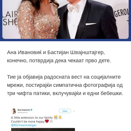
Ана Ивановиќ и Бастијан Швајнштајгер,
конечно, потврдија дека чекаат прво дете.
Тие ја објавија радосната вест на социјалните
мрежи, постирајќи симпатична фотографија од
три чифта патики, вклучувајќи и едни бебешки.