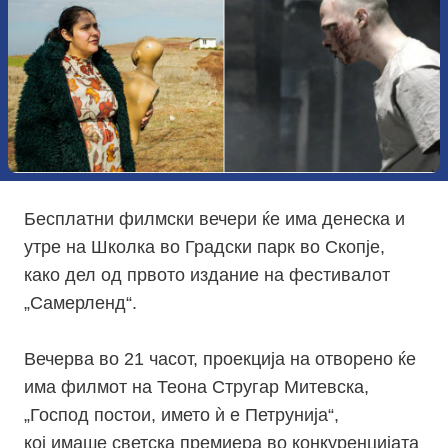
Бесплатни филмски вечери ќе има денеска и
утре на Школка во Градски парк во Скопје,
како дел од првото издание на фестивалот
„Самерленд“.
Вечерва во 21 часот, проекција на отворено ќе
има филмот на Теона Стругар Митевска,
„Господ постои, името ѝ е Петрунија“,
кој имаше светска премиера во конкуренцијата