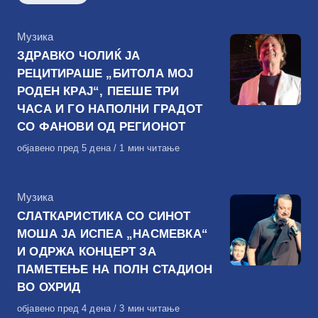
КАтегорија
Музика
ЗДРАВКО ЧОЛИЌ ЈА
РЕЦИТИРАШЕ „БИТОЛА МОЈ
РОДЕН КРАЈ“, ПЕЕШЕ ТРИ
ЧАСА И ГО НАПОЛНИ ГРАДОТ
СО ФАНОВИ ОД РЕГИОНОТ
Објавено
објавено пред 5 дена
1 мин читање
на
КАтегорија
Музика
СЛАТКАРИСТИКА СО СИНОТ
МОША ЈА ИСПЕА „НАСМЕВКА“
И ОДРЖА КОНЦЕРТ ЗА
ПАМЕТЕЊЕ НА ПОЛН СТАДИОН
ВО ОХРИД
Објавено
објавено пред 4 дена
3 мин читање