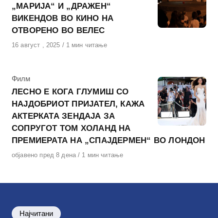
„МАРИЈА“ И „ДРАЖЕН“
ВИКЕНДОВ ВО КИНО НА
ОТВОРЕНО ВО ВЕЛЕС
Објавено
16 август , 2025
1 мин читање
на
КАтегорија
Филм
ЛЕСНО Е КОГА ГЛУМИШ СО
НАЈДОБРИОТ ПРИЈАТЕЛ, КАЖА
АКТЕРКАТА ЗЕНДАЈА ЗА
СОПРУГОТ ТОМ ХОЛАНД НА
ПРЕМИЕРАТА НА „СПАЈДЕРМЕН“ ВО ЛОНДОН
Објавено
објавено пред 8 дена
1 мин читање
на
Најчитани