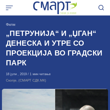
Skip
to
content
КАтегорија
Филм
„ПЕТРУНИЈА“ И „ЏГАН“
ДЕНЕСКА И УТРЕ СО
ПРОЕКЦИЈА ВО ГРАДСКИ
ПАРК
Објавено
18 јули , 2019
1 мин читање
на
Скопје, (СМАРТ СДК.МК)