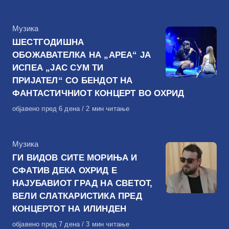
на
КАтегорија
Музика
ШЕСТГОДИШНА
ОБОЖАВАТЕЛКА НА „АРЕА“ ЈА
ИСПЕА „ЈАС СУМ ТИ
ПРИЈАТЕЛ“ СО БЕНДОТ НА
ФАНТАСТИЧНИОТ КОНЦЕРТ ВО ОХРИД
Објавено
објавено пред 6 дена
2 мин читање
на
КАтегорија
Музика
ГИ ВИДОВ СИТЕ МОРИЊА И
СФАТИВ ДЕКА ОХРИД Е
НАЈУБАВИОТ ГРАД НА СВЕТОТ,
ВЕЛИ СЛАТКАРИСТИКА ПРЕД
КОНЦЕРТОТ НА ИЛИНДЕН
Објавено
објавено пред 7 дена
3 мин читање