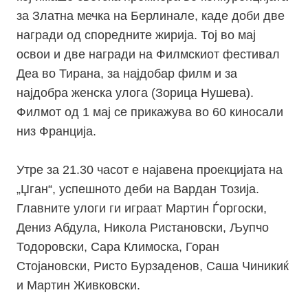
за Златна мечка на Берлинале, каде доби две
награди од споредните жирија. Тој во мај
освои и две награди на Филмскиот фестивал
Деа во Тирана, за најдобар филм и за
најдобра женска улога (Зорица Нушева).
Филмот од 1 мај се прикажува во 60 киносали
низ Франција.
Утре за 21.30 часот е најавена проекцијата на
„Џган“, успешното деби на Вардан Тозија.
Главните улоги ги играат Мартин Ѓоргоски,
Дениз Абдула, Никола Ристановски, Љупчо
Тодоровски, Сара Климоска, Горан
Стојановски, Ристо Бурзаденов, Саша Чиникиќ
и Мартин Живковски.