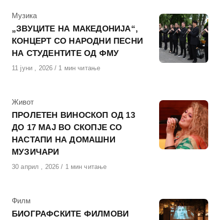
КАтегорија
Музика
„ЗВУЦИТЕ НА МАКЕДОНИЈА“,
КОНЦЕРТ СО НАРОДНИ ПЕСНИ
НА СТУДЕНТИТЕ ОД ФМУ
Објавено
11 јуни , 2026
1 мин читање
на
КАтегорија
Живот
ПРОЛЕТЕН ВИНОСКОП ОД 13
ДО 17 МАЈ ВО СКОПЈЕ СО
НАСТАПИ НА ДОМАШНИ
МУЗИЧАРИ
Објавено
30 април , 2026
1 мин читање
на
КАтегорија
Филм
БИОГРАФСКИТЕ ФИЛМОВИ