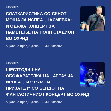
КАтегорија
Музика
СЛАТКАРИСТИКА СО СИНОТ
МОША ЈА ИСПЕА „НАСМЕВКА“
И ОДРЖА КОНЦЕРТ ЗА
ПАМЕТЕЊЕ НА ПОЛН СТАДИОН
ВО ОХРИД
Објавено
објавено пред 3 дена
3 мин читање
на
КАтегорија
Музика
ШЕСТГОДИШНА
ОБОЖАВАТЕЛКА НА „АРЕА“ ЈА
ИСПЕА „ЈАС СУМ ТИ
ПРИЈАТЕЛ“ СО БЕНДОТ НА
ФАНТАСТИЧНИОТ КОНЦЕРТ ВО ОХРИД
Објавено
објавено пред 5 дена
2 мин читање
на