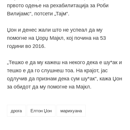
првото одење на рехабилитација за Роби
Вилијамс“, потсети „Тајм“.
Џон и денес жали што не успеал да му
помогне на Џорџ Мајкл, кој почина на 53
години во 2016.
„
Тешко е да му кажеш на некого дека е шу*ак и
тешко е да го слушнеш тоа. На крајот, јас
одлучив да признам дека сум шу*ак“, кажа Џон
за обидот да му помогне на Мајкл.
дрога
Елтон Џон
марихуана