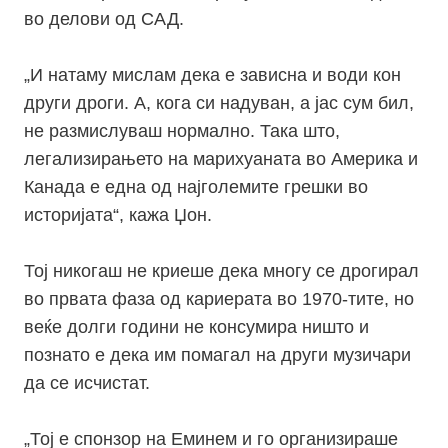
во делови од САД.
„
И натаму мислам дека е зависна и води кон
други дроги. А, кога си надуван, а јас сум бил,
не размислуваш нормално. Така што,
легализирањето на марихуаната во Америка и
Канада е една од најголемите грешки во
историјата“, кажа Џон.
Тој никогаш не криеше дека многу се дрогирал
во првата фаза од кариерата во 1970-тите, но
веќе долги години не консумира ништо и
познато е дека им помагал на други музичари
да се исчистат.
„
Тој е спонзор на Еминем и го организираше