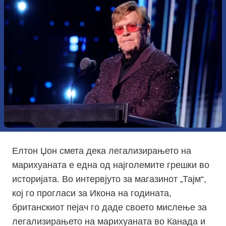
Елтон Џон смета дека легализирањето на
марихуаната е една од најголемите грешки во
историјата. Во интервјуто за магазинот „Тајм“,
кој го прогласи за Икона на годината,
британскиот пејач го даде своето мислење за
легализирањето на марихуаната во Канада и