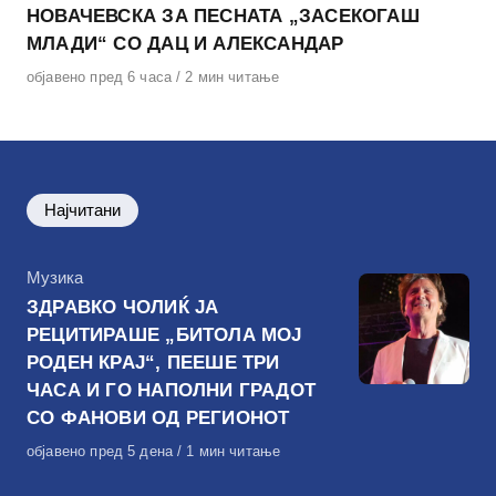
НОВАЧЕВСКА ЗА ПЕСНАТА „ЗАСЕКОГАШ
МЛАДИ“ СО ДАЦ И АЛЕКСАНДАР
Објавено
објавено пред 6 часа
2 мин читање
на
Најчитани
КАтегорија
Музика
ЗДРАВКО ЧОЛИЌ ЈА
РЕЦИТИРАШЕ „БИТОЛА МОЈ
РОДЕН КРАЈ“, ПЕЕШЕ ТРИ
ЧАСА И ГО НАПОЛНИ ГРАДОТ
СО ФАНОВИ ОД РЕГИОНОТ
Објавено
објавено пред 5 дена
1 мин читање
на