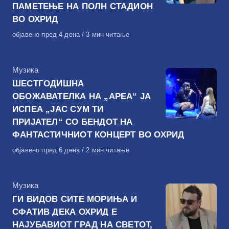
ПАМЕТЕЊЕ НА ПОЛН СТАДИОН
ВО ОХРИД
Објавено
објавено пред 4 дена
3 мин читање
на
КАтегорија
Музика
ШЕСТГОДИШНА
ОБОЖАВАТЕЛКА НА „АРЕА“ ЈА
ИСПЕА „ЈАС СУМ ТИ
ПРИЈАТЕЛ“ СО БЕНДОТ НА
ФАНТАСТИЧНИОТ КОНЦЕРТ ВО ОХРИД
Објавено
објавено пред 6 дена
2 мин читање
на
КАтегорија
Музика
ГИ ВИДОВ СИТЕ МОРИЊА И
СФАТИВ ДЕКА ОХРИД Е
НАЈУБАВИОТ ГРАД НА СВЕТОТ,