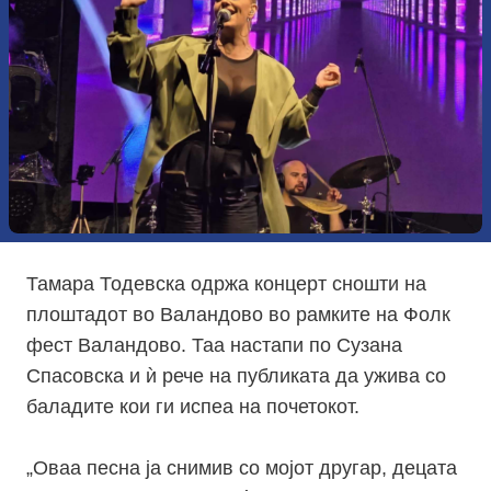
Тамара Тодевска одржа концерт сношти на
плоштадот во Валандово во рамките на Фолк
фест Валандово. Таа настапи по Сузана
Спасовска и ѝ рече на публиката да ужива со
баладите кои ги испеа на почетокот.
„
Оваа песна ја снимив со мојот другар, децата