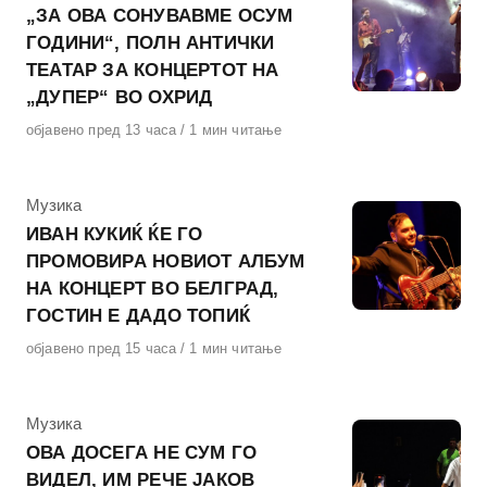
„ЗА ОВА СОНУВАВМЕ ОСУМ
ГОДИНИ“, ПОЛН АНТИЧКИ
ТЕАТАР ЗА КОНЦЕРТОТ НА
„ДУПЕР“ ВО ОХРИД
Објавено
објавено пред 13 часа
1 мин читање
на
КАтегорија
Музика
ИВАН КУКИЌ ЌЕ ГО
ПРОМОВИРА НОВИОТ АЛБУМ
НА КОНЦЕРТ ВО БЕЛГРАД,
ГОСТИН Е ДАДО ТОПИЌ
Објавено
објавено пред 15 часа
1 мин читање
на
КАтегорија
Музика
ОВА ДОСЕГА НЕ СУМ ГО
ВИДЕЛ, ИМ РЕЧЕ ЈАКОВ