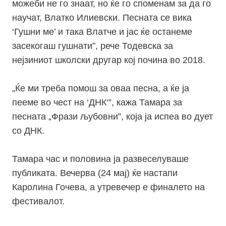
можеби не го знаат, но ќе го споменам за да го
научат, Влатко Илиевски. Песната се вика
‘Гушни ме’ и така Влатче и јас ќе останеме
засекогаш гушнати”, рече Тодевска за
нејзиниот школски другар кој почина во 2018.
„
Ќе ми треба помош за оваа песна, а ќе ја
пееме во чест на ‘ДНК‘”, кажа Тамара за
песната „Фрази љубовни”, која ја испеа во дует
со ДНК.
Тамара час и половина ја развеселуваше
публиката. Вечерва (24 мај) ќе настапи
Каролина Гочева, а утревечер е финалето на
фестивалот.