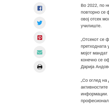
Во 2022, по н
повторно се 
овој отсек м
училиште.
„Отсекот се 
претходната у
мојот мандат
конечно се о
Дарија Андов
„Со оглед на
активностите
информации. 
професионалц