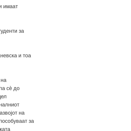
и имаат
туденти за
аневска и тоа
 на
па сѐ до
цел
налниот
азвојот на
пособуваат за
ката