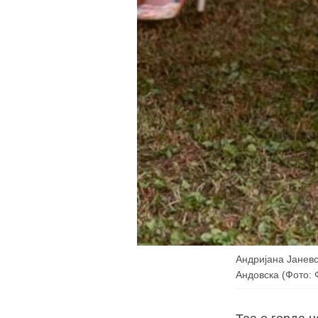
Андријана Јаневс
Андовска (Фото: 