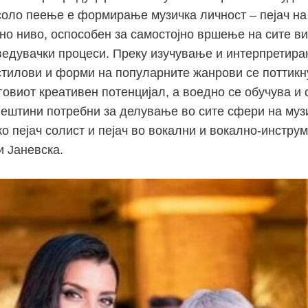
соло пеење е формирање музичка личност – пејач на
о ниво, оспособен за самостојно вршење на сите в
ведувачки процеси. Преку изучување и интерпретира
стилови и форми на популарните жанрови се поттикн
овиот креативен потенцијал, а воедно се обучува и 
вештини потребни за делување во сите сфери на муз
о пеjач солист и пеjач во вокални и вокално-инстру
и Јаневска.