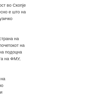
ост во Скопје
сно е што на
узичко
страна на
почетокот на
на подоцна
та на ФМУ,
 на
но
 и