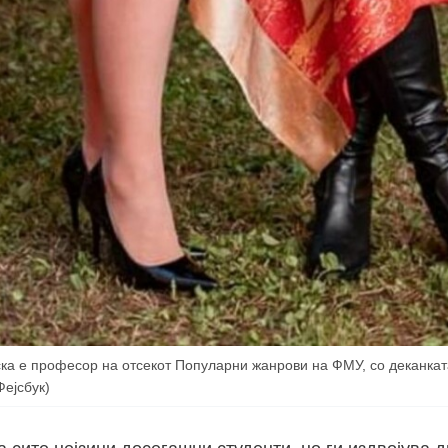
ка е професор на отсекот Популарни жанрови на ФМУ, со деканкат
Фејсбук)