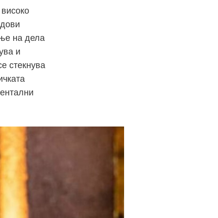
 високо
идови
ње на дела
ува и
се стекнува
ичката
ментални