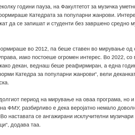
еколку години пауза, на Факултетот за музичка уметн
формираше Катедрата за популарни жанрови. Интере
ожат да се запишат и студенти без завршено средно м
формираше во 2012, па беше ставен во мирување од 
права, иако постоеше огромен интерес. Во 2022, со 
 како декан, веднаш беше реафирмиран, а една годи
форми Катедра за популарни жанрови“, вели деканка
ска.
 долгиот период на мирување на оваа програма, но и
 на ФМУ, разбирливо е дека веројатно немало довол
Во наставата се ангажирани исклучителни музичари
и“, додава таа.