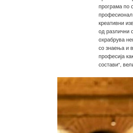
програма по 
професионалн
креативни из
од различни 
охрабрува нег
со знаења и 
професија как
состави“, вел