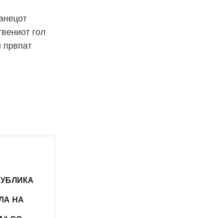
анецот
твениот гол
и првпат
ПУБЛИКА
ЛА НА