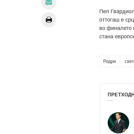
Пеп Гвардиол
оттогаш е срц
во финалето 
стана европск
Родри
свет
ПРЕТХОДН