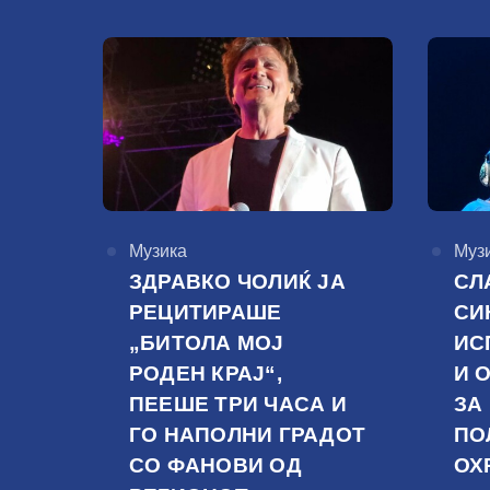
КАтегорија
Музика
КАте
Муз
ЗДРАВКО ЧОЛИЌ ЈА
СЛ
РЕЦИТИРАШЕ
СИ
„БИТОЛА МОЈ
ИС
РОДЕН КРАЈ“,
И 
ПЕЕШЕ ТРИ ЧАСА И
ЗА
ГО НАПОЛНИ ГРАДОТ
ПО
СО ФАНОВИ ОД
ОХ