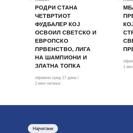
РОДРИ СТАНА
МБ
ЧЕТВРТИОТ
ПР
ФУДБАЛЕР КОЈ
КО
ОСВОИЛ СВЕТСКО И
СТ
ЕВРОПСКО
СВ
ПРВЕНСТВО, ЛИГА
ПР
НА ШАМПИОНИ И
Обја
обја
ЗЛАТНА ТОПКА
на
1 ми
Објавено
објавено пред 17 дена
на
1 мин читање
Најчитани