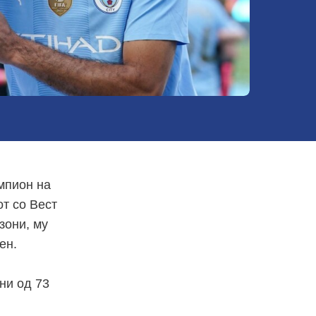
мпион на
от со Вест
зони, му
ен.
ни од 73