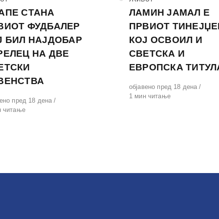
АПЕ СТАНА
ЛАМИН ЈАМАЛ Е
ВИОТ ФУДБАЛЕР
ПРВИОТ ТИНЕЈЏЕ
Ј БИЛ НАЈДОБАР
КОЈ ОСВОИЛ И
РЕЛЕЦ НА ДВЕ
СВЕТСКА И
ЕТСКИ
ЕВРОПСКА ТИТУЛ
ВЕНСТВА
Објавено
објавено пред 18 дена
на
1 мин читање
вено
вено пред 18 дена
н читање