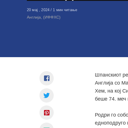
Објавено
20 мај , 2024
1 мин читање
на
Англија, (ИФФХС)
Шпанскиот ре
Англија со Ма
Хем, на кој С
беше 74. меч 
Родри го соб
едноподруго 