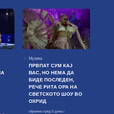
КАтегорија
Музика
ПРВПАТ СУМ КАЈ
НА
ВАС, НО НЕМА ДА
БИДЕ ПОСЛЕДЕН,
РЕЧЕ РИТА ОРА НА
СВЕТСКОТО ШОУ ВО
ОХРИД
Објавено
објавено пред 5 дена