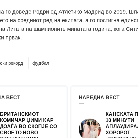
а го доведе Родри од Атлетико Мадрид во 2019. Шп
ето на средниот ред на екипата, а го постигна единс
на Лигата на шампионите минатата година, кога Сит
и првак.
ски рекорд
фудбал
А ВЕСТ
НАРЕДНА ВЕСТ
БРИТАНСКИОТ
КАНСКАТА 
КОМИЧАР ЏИМИ КАР
10 МИНУТИ
ДОАЃА ВО СКОПЈЕ СО
АПЛАУДИРА
СВОЕТО НОВО
ХОРОРОТ