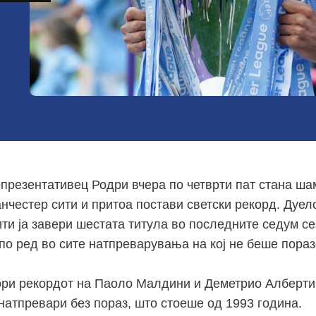
презентативец Родри вчера по четврти пат стана ша
нчестер сити и притоа постави светски рекорд. Дуел
ити ја завери шестата титула во последните седум се
по ред во сите натпреварувања на кој не беше пораз
ори рекордот на Паоло Малдини и Деметрио Алберти
натпревари без пораз, што стоеше од 1993 година.