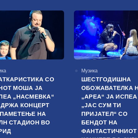
горија
ика
КАтегорија
Музика
АТКАРИСТИКА СО
ШЕСТГОДИШНА
НОТ МОША ЈА
ОБОЖАВАТЕЛКА 
ПЕА „НАСМЕВКА“
„АРЕА“ ЈА ИСПЕА
ОДРЖА КОНЦЕРТ
„ЈАС СУМ ТИ
 ПАМЕТЕЊЕ НА
ПРИЈАТЕЛ“ СО
ЛН СТАДИОН ВО
БЕНДОТ НА
РИД
ФАНТАСТИЧНИОТ