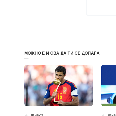
МОЖНО Е И ОВА ДА ТИ СЕ ДОПАЃА
КАтегорија
Живот
КАте
Жив