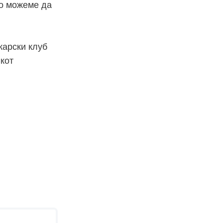
то можеме да
карски клуб
Скот