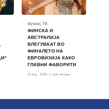
КАтегорија
Музика
,
ТВ
ФИНСКА И
АВСТРАЛИЈА
Д
ВЛЕГУВААТ ВО
ФИНАЛЕТО НА
ДИ“
ЕВРОВИЗИЈА КАКО
ГЛАВНИ ФАВОРИТИ
е
Објавено
15 мај , 2026
1 мин читање
на