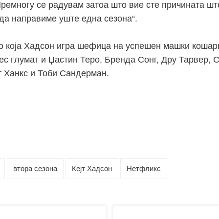
 Премногу се радувам затоа што вие сте причината ш
 да направиме уште една сезона“.
во која Хадсон игра шефица на успешен машки кошар
ес глумат и Џастин Теро, Бренда Сонг, Дру Тарвер, 
т Ханкс и Тоби Сандерман.
втора сезона
Кејт Хадсон
Нетфликс