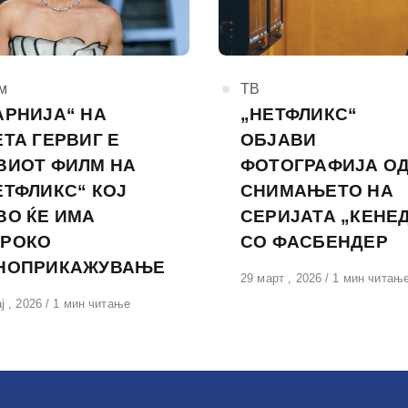
горија
м
КАтегорија
ТВ
АРНИЈА“ НА
„НЕТФЛИКС“
ЕТА ГЕРВИГ Е
ОБЈАВИ
ВИОТ ФИЛМ НА
ФОТОГРАФИЈА О
ЕТФЛИКС“ КОЈ
СНИМАЊЕТО НА
ВО ЌЕ ИМА
СЕРИЈАТА „КЕНЕ
РОКО
СО ФАСБЕНДЕР
НОПРИКАЖУВАЊЕ
Објавено
29 март , 2026
1 мин читањ
на
вено
ј , 2026
1 мин читање