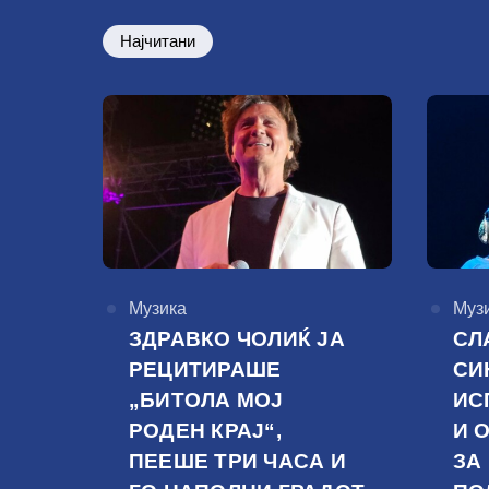
Најчитани
КАтегорија
Музика
КАте
Муз
ЗДРАВКО ЧОЛИЌ ЈА
СЛ
РЕЦИТИРАШЕ
СИ
„БИТОЛА МОЈ
ИС
РОДЕН КРАЈ“,
И 
ПЕЕШЕ ТРИ ЧАСА И
ЗА