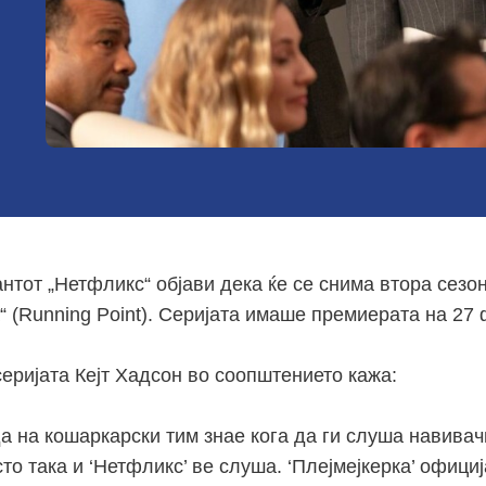
нтот „Нетфликс“ објави дека ќе се снима втора сезон
“ (Running Point). Серијата имаше премиерата на 27
серијата Кејт Хадсон во соопштението кажа:
а на кошаркарски тим знае кога да ги слуша навивачи
то така и ‘Нетфликс’ ве слуша. ‘Плејмејкерка’ офици