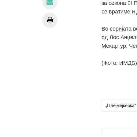
за сезона 2!
се вратиме и
Во серијата 
од Лос Анџел
Мекартур, Че
(Фото: ИМДБ)
„Плејмејкерка“