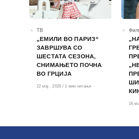
КАтегорија
ТВ
КАте
Фил
„ЕМИЛИ ВО ПАРИЗ“
„Н
ЗАВРШУВА СО
ГР
ШЕСТАТА СЕЗОНА,
ПР
СНИМАЊЕТО ПОЧНА
„Н
ВО ГРЦИЈА
ПР
ШИ
Објавено
22 мај , 2026
1 мин читање
КИ
на
Обја
16 ма
на