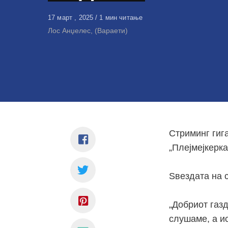
Објавено
17 март , 2025
1 мин читање
на
Лос Анџелес, (Вараети)
Стриминг гига
„Плејмејкерка
Ѕвездата на 
„Добриот газд
слушаме, а ис