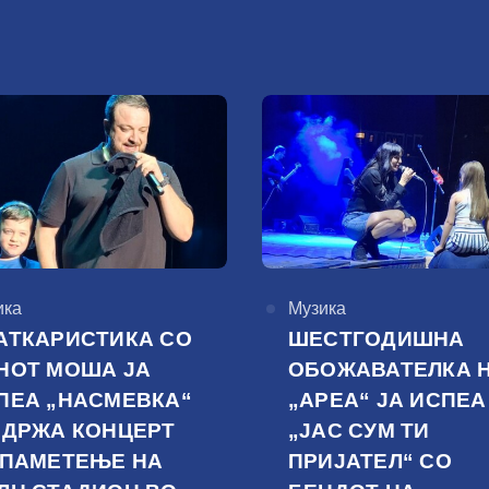
горија
ика
КАтегорија
Музика
АТКАРИСТИКА СО
ШЕСТГОДИШНА
НОТ МОША ЈА
ОБОЖАВАТЕЛКА 
ПЕА „НАСМЕВКА“
„АРЕА“ ЈА ИСПЕА
ОДРЖА КОНЦЕРТ
„ЈАС СУМ ТИ
 ПАМЕТЕЊЕ НА
ПРИЈАТЕЛ“ СО