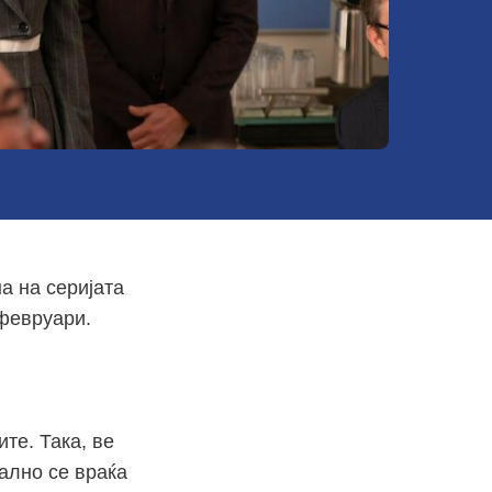
а на серијата
 февруари.
те. Така, ве
јално се враќа