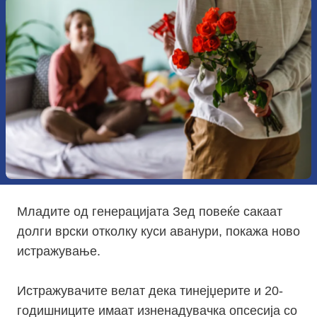
Младите од генерацијата Зед повеќе сакаат
долги врски отколку куси аванури, покажа ново
истражување.
Истражувачите велат дека тинејџерите и 20-
годишниците имаат изненадувачка опсесија со