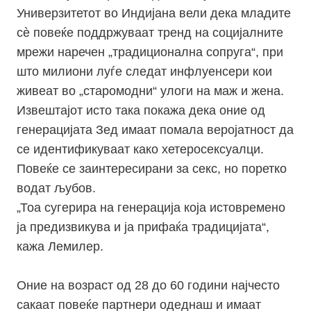
Универзитетот во Индијана вели дека младите
сѐ повеќе поддржуваат тренд на социјалните
мрежи наречен „традиционална сопруга“, при
што милиони луѓе следат инфлуенсери кои
живеат во „старомодни“ улоги на маж и жена.
Извештајот исто така покажа дека оние од
генерацијата Зед имаат помала веројатност да
се идентификуваат како хетеросексуалци.
Повеќе се заинтересирани за секс, но поретко
водат љубов.
„Тоа сугерира на генерација која истовремено
ја предизвикува и ја прифаќа традицијата“,
кажа Лемилер.
Оние на возраст од 28 до 60 години најчесто
сакаат повеќе партнери одеднаш и имаат