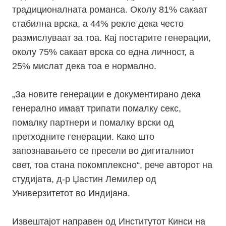
традиционалната романса. Околу 81% сакаат
стабилна врска, а 44% рекле дека често
размислуваат за тоа. Кај постарите генерации,
околу 75% сакаат врска со една личност, а
25% мислат дека тоа е нормално.
„За новите генерации е документирано дека
генерално имаат трипати помалку секс,
помалку партнери и помалку врски од
претходните генерации. Како што
запознавањето се пресели во дигиталниот
свет, тоа стана покомплексно“, рече авторот на
студијата, д-р Џастин Лемилер од
Универзитетот во Индијана.
Извештајот направен од Институтот Кинси на