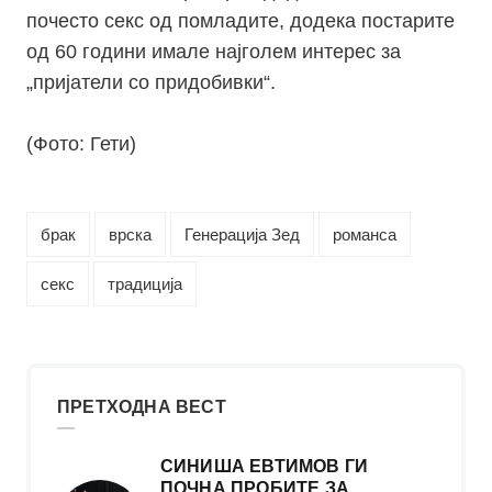
почесто секс од помладите, додека постарите
од 60 години имале најголем интерес за
„пријатели со придобивки“.
(Фото: Гети)
брак
врска
Генерација Зед
романса
секс
традиција
ПРЕТХОДНА ВЕСТ
СИНИША ЕВТИМОВ ГИ
ПОЧНА ПРОБИТЕ ЗА