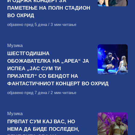
И ОДРЖА КОНЦЕРТ ЗА
ПАМЕТЕЊЕ НА ПОЛН СТАДИОН
ВО ОХРИД
Објавено
објавено пред 5 дена
3 мин читање
на
КАтегорија
Музика
ШЕСТГОДИШНА
ОБОЖАВАТЕЛКА НА „АРЕА“ ЈА
ИСПЕА „ЈАС СУМ ТИ
ПРИЈАТЕЛ“ СО БЕНДОТ НА
ФАНТАСТИЧНИОТ КОНЦЕРТ ВО ОХРИД
Објавено
објавено пред 7 дена
2 мин читање
на
КАтегорија
Музика
ПРВПАТ СУМ КАЈ ВАС, НО
НЕМА ДА БИДЕ ПОСЛЕДЕН,