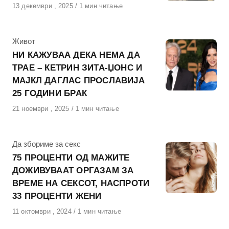
Објавено
13 декември , 2025
1 мин читање
на
КАтегорија
Живот
НИ КАЖУВАА ДЕКА НЕМА ДА
ТРАЕ – КЕТРИН ЗИТА-ЏОНС И
МАЈКЛ ДАГЛАС ПРОСЛАВИЈА
25 ГОДИНИ БРАК
Објавено
21 ноември , 2025
1 мин читање
на
КАтегорија
Да збориме за секс
75 ПРОЦЕНТИ ОД МАЖИТЕ
ДОЖИВУВААТ ОРГАЗАМ ЗА
ВРЕМЕ НА СЕКСОТ, НАСПРОТИ
33 ПРОЦЕНТИ ЖЕНИ
Објавено
11 октомври , 2024
1 мин читање
на