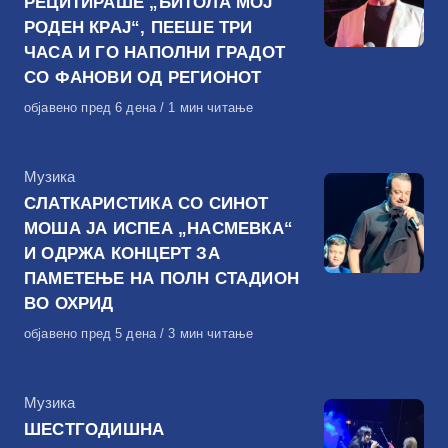
РЕЦИТИРАШЕ „БИТОЛА МОЈ
РОДЕН КРАЈ“, ПЕЕШЕ ТРИ
ЧАСА И ГО НАПОЛНИ ГРАДОТ
СО ФАНОВИ ОД РЕГИОНОТ
Објавено
објавено пред 6 дена
1 мин читање
на
КАтегорија
Музика
СЛАТКАРИСТИКА СО СИНОТ
МОША ЈА ИСПЕА „НАСМЕВКА“
И ОДРЖА КОНЦЕРТ ЗА
ПАМЕТЕЊЕ НА ПОЛН СТАДИОН
ВО ОХРИД
Објавено
објавено пред 5 дена
3 мин читање
на
КАтегорија
Музика
ШЕСТГОДИШНА