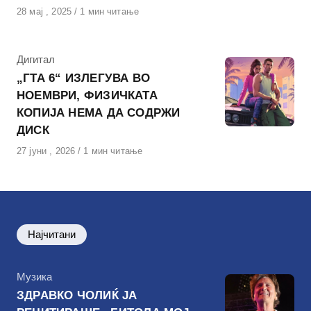
Објавено
28 мај , 2025
1 мин читање
на
КАтегорија
Дигитал
„ГТА 6“ ИЗЛЕГУВА ВО
НОЕМВРИ, ФИЗИЧКАТА
КОПИЈА НЕМА ДА СОДРЖИ
ДИСК
Објавено
27 јуни , 2026
1 мин читање
на
Најчитани
КАтегорија
Музика
ЗДРАВКО ЧОЛИЌ ЈА