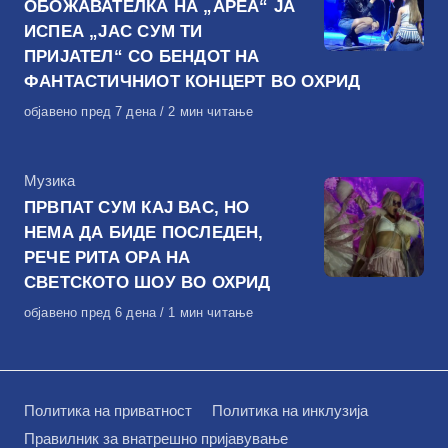
ОБОЖАВАТЕЛКА НА „АРЕА“ ЈА
ИСПЕА „ЈАС СУМ ТИ
ПРИЈАТЕЛ“ СО БЕНДОТ НА
ФАНТАСТИЧНИОТ КОНЦЕРТ ВО ОХРИД
Објавено
објавено пред 7 дена
2 мин читање
на
КАтегорија
Музика
ПРВПАТ СУМ КАЈ ВАС, НО
НЕМА ДА БИДЕ ПОСЛЕДЕН,
РЕЧЕ РИТА ОРА НА
СВЕТСКОТО ШОУ ВО ОХРИД
Објавено
објавено пред 6 дена
1 мин читање
на
Политика на приватност
Политика на инклузија
Правилник за внатрешно пријавување