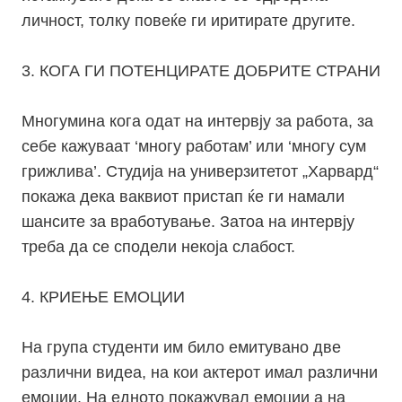
личност, толку повеќе ги иритирате другите.
3. КОГА ГИ ПОТЕНЦИРАТЕ ДОБРИТЕ СТРАНИ
Многумина кога одат на интервју за работа, за
себе кажуваат ‘многу работам’ или ‘многу сум
грижлива’. Студија на универзитетот „Харвард“
покажа дека ваквиот пристап ќе ги намали
шансите за вработување. Затоа на интервју
треба да се сподели некоја слабост.
4. КРИЕЊЕ ЕМОЦИИ
На група студенти им било емитувано две
различни видеа, на кои актерот имал различни
емоции. На едното покажувал емоции а на