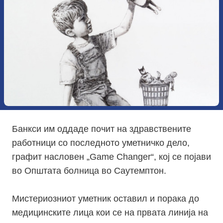
Банкси им оддаде почит на здравствените
работници со последното уметничко дело,
графит насловен „Game Changer“, кој се појави
во Општата болница во Саутемптон.
Мистериозниот уметник оставил и порака до
медицинските лица кои се на првата линија на