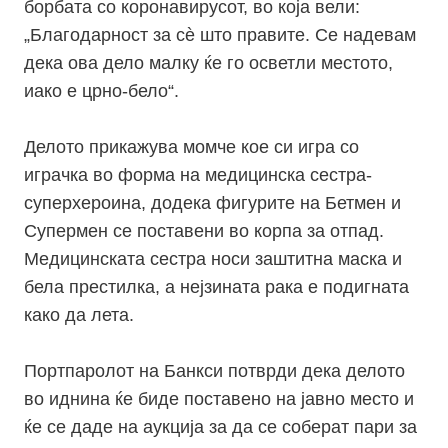
борбата со коронавирусот, во која вели:
„Благодарност за сѐ што правите. Се надевам
дека ова дело малку ќе го осветли местото,
иако е црно-бело“.
Делото прикажува момче кое си игра со
играчка во форма на медицинска сестра-
суперхероина, додека фигурите на Бетмен и
Супермен се поставени во корпа за отпад.
Медицинската сестра носи заштитна маска и
бела престилка, а нејзината рака е подигната
како да лета.
Портпаролот на Банкси потврди дека делото
во иднина ќе биде поставено на јавно место и
ќе се даде на аукција за да се соберат пари за