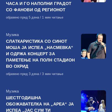
ЧАСА И ГО НАПОЛНИ ГРАДОТ
СО ФАНОВИ ОД РЕГИОНОТ
Објавено
објавено пред 5 дена
1 мин читање
на
КАтегорија
Музика
СЛАТКАРИСТИКА СО СИНОТ
МОША ЈА ИСПЕА „НАСМЕВКА“
И ОДРЖА КОНЦЕРТ ЗА
ПАМЕТЕЊЕ НА ПОЛН СТАДИОН
ВО ОХРИД
Објавено
објавено пред 3 дена
3 мин читање
на
КАтегорија
Музика
ШЕСТГОДИШНА
ОБОЖАВАТЕЛКА НА „АРЕА“ ЈА
ИСПЕА „ЈАС СУМ ТИ