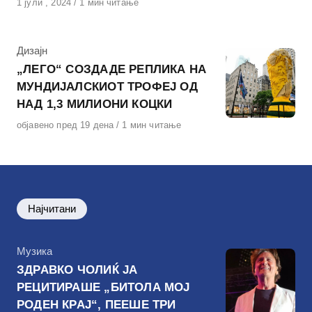
Објавено
1 јули , 2024
1 мин читање
на
КАтегорија
Дизајн
„ЛЕГО“ СОЗДАДЕ РЕПЛИКА НА
МУНДИЈАЛСКИОТ ТРОФЕЈ ОД
НАД 1,3 МИЛИОНИ КОЦКИ
Објавено
објавено пред 19 дена
1 мин читање
на
Најчитани
КАтегорија
Музика
ЗДРАВКО ЧОЛИЌ ЈА
РЕЦИТИРАШЕ „БИТОЛА МОЈ
РОДЕН КРАЈ“, ПЕЕШЕ ТРИ