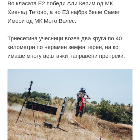
Во класата Е2 победи Али Керим од МК
Хиенад Тетово, а во Е3 најбрз беше Самет
Имери од МК Мото Велес.
Триесетина учесници возеа два круга по 40
километри по нерамен земјен терен, на кој
имаше многу вештачки направени препреки.