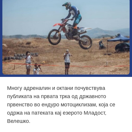
Многу адреналин и октани почувствува
публиката на првата трка од државното
првенство во ендуро мотоциклизам, која се
одржа на патеката кај езерото Младост,
Велешко.