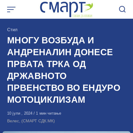
Skip
to
content
КАтегорија
Стил
МНОГУ ВОЗБУДА И
АНДРЕНАЛИН ДОНЕСЕ
ПРВАТА ТРКА ОД
ДРЖАВНОТО
ПРВЕНСТВО ВО ЕНДУРО
МОТОЦИКЛИЗАМ
Објавено
10 јули , 2024
1 мин читање
на
Велес, (СМАРТ СДК.МК)