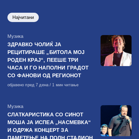
Најчитани
КАтегорија
Музика
ЗДРАВКО ЧОЛИЌ ЈА
РЕЦИТИРАШЕ „БИТОЛА МОЈ
РОДЕН КРАЈ“, ПЕЕШЕ ТРИ
ЧАСА И ГО НАПОЛНИ ГРАДОТ
СО ФАНОВИ ОД РЕГИОНОТ
Објавено
објавено пред 7 дена
1 мин читање
на
КАтегорија
Музика
СЛАТКАРИСТИКА СО СИНОТ
МОША ЈА ИСПЕА „НАСМЕВКА“
И ОДРЖА КОНЦЕРТ ЗА
ПАМЕТЕЊЕ НА ПОЛН СТАДИОН