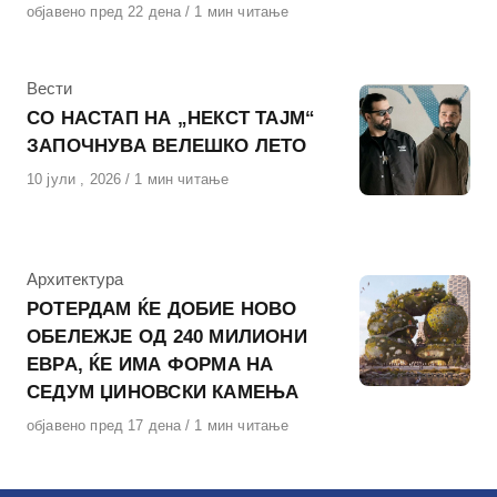
Објавено
објавено пред 22 дена
1 мин читање
на
КАтегорија
Вести
СО НАСТАП НА „НЕКСТ ТАЈМ“
ЗАПОЧНУВА ВЕЛЕШКО ЛЕТО
Објавено
10 јули , 2026
1 мин читање
на
КАтегорија
Архитектура
РОТЕРДАМ ЌЕ ДОБИЕ НОВО
ОБЕЛЕЖЈЕ ОД 240 МИЛИОНИ
ЕВРА, ЌЕ ИМА ФОРМА НА
СЕДУМ ЏИНОВСКИ КАМЕЊА
Објавено
објавено пред 17 дена
1 мин читање
на