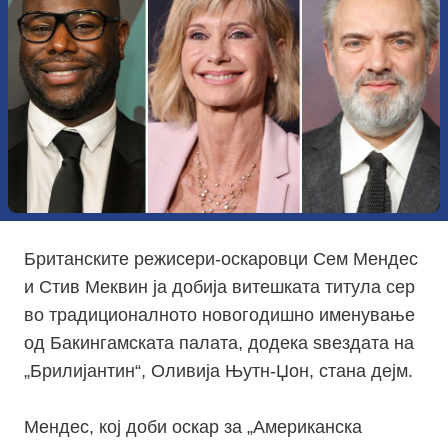
Британските режисери-оскаровци Сем Мендес
и Стив Меквин ја добија витешката титула сер
во традиционалното новогодишно именување
од Бакингамската палата, додека ѕвездата на
„Брилијантин“, Оливија Њутн-Џон, стана дејм.
Мендес, кој доби оскар за „Американска