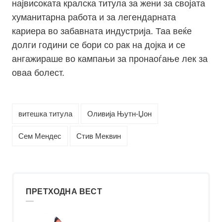
највисоката кралска титула за жени за својата
хуманитарна работа и за легендарната
кариера во забавната индустрија. Таа веќе
долги години се бори со рак на дојка и се
ангажираше во кампањи за пронаоѓање лек за
оваа болест.
витешка титула
Оливија Њутн-Џон
Сем Мендес
Стив Меквин
ПРЕТХОДНА ВЕСТ