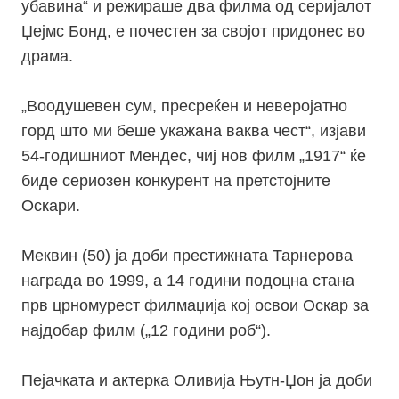
убавина“ и режираше два филма од серијалот
Џејмс Бонд, е почестен за својот придонес во
драма.
„Воодушевен сум, пресреќен и неверојатно
горд што ми беше укажана ваква чест“, изјави
54-годишниот Мендес, чиј нов филм „1917“ ќе
биде сериозен конкурент на претстојните
Оскари.
Меквин (50) ја доби престижната Тарнерова
награда во 1999, а 14 години подоцна стана
прв црномурест филмаџија кој освои Оскар за
најдобар филм („12 години роб“).
Пејачката и актерка Оливија Њутн-Џон ја доби