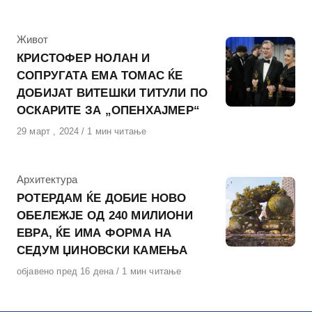
на
КАтегорија
Живот
КРИСТОФЕР НОЛАН И
СОПРУГАТА ЕМА ТОМАС ЌЕ
ДОБИЈАТ ВИТЕШКИ ТИТУЛИ ПО
ОСКАРИТЕ ЗА „ОПЕНХАЈМЕР“
Објавено
29 март , 2024
1 мин читање
на
КАтегорија
Архитектура
РОТЕРДАМ ЌЕ ДОБИЕ НОВО
ОБЕЛЕЖЈЕ ОД 240 МИЛИОНИ
ЕВРА, ЌЕ ИМА ФОРМА НА
СЕДУМ ЏИНОВСКИ КАМЕЊА
Објавено
објавено пред 16 дена
1 мин читање
на