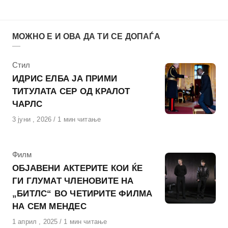
МОЖНО Е И ОВА ДА ТИ СЕ ДОПАЃА
КАтегорија
Стил
ИДРИС ЕЛБА ЈА ПРИМИ
ТИТУЛАТА СЕР ОД КРАЛОТ
ЧАРЛС
Објавено
3 јуни , 2026
1 мин читање
на
КАтегорија
Филм
ОБЈАВЕНИ АКТЕРИТЕ КОИ ЌЕ
ГИ ГЛУМАТ ЧЛЕНОВИТЕ НА
„БИТЛС“ ВО ЧЕТИРИТЕ ФИЛМА
НА СЕМ МЕНДЕС
Објавено
1 април , 2025
1 мин читање