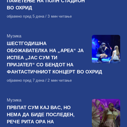
ПАМЕТЕЊЕ НА ПОЛН СТАДИОН
ВО ОХРИД
Објавено
објавено пред 5 дена
3 мин читање
на
КАтегорија
Музика
ШЕСТГОДИШНА
ОБОЖАВАТЕЛКА НА „АРЕА“ ЈА
ИСПЕА „ЈАС СУМ ТИ
ПРИЈАТЕЛ“ СО БЕНДОТ НА
ФАНТАСТИЧНИОТ КОНЦЕРТ ВО ОХРИД
Објавено
објавено пред 7 дена
2 мин читање
на
КАтегорија
Музика
ПРВПАТ СУМ КАЈ ВАС, НО
НЕМА ДА БИДЕ ПОСЛЕДЕН,
РЕЧЕ РИТА ОРА НА