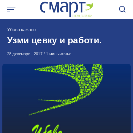
Skip
to
content
КАтегорија
Убаво кажано
Узми цевку и работи.
Објавено
28 декември , 2017
1 мин читање
на