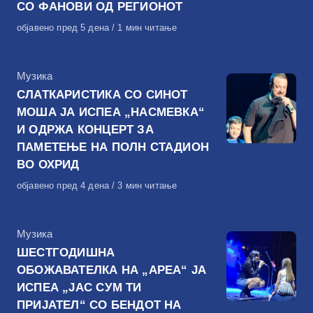
СО ФАНОВИ ОД РЕГИОНОТ
Објавено
објавено пред 5 дена
1 мин читање
на
КАтегорија
Музика
СЛАТКАРИСТИКА СО СИНОТ
МОША ЈА ИСПЕА „НАСМЕВКА“
И ОДРЖА КОНЦЕРТ ЗА
ПАМЕТЕЊЕ НА ПОЛН СТАДИОН
ВО ОХРИД
Објавено
објавено пред 4 дена
3 мин читање
на
КАтегорија
Музика
ШЕСТГОДИШНА
ОБОЖАВАТЕЛКА НА „АРЕА“ ЈА
ИСПЕА „ЈАС СУМ ТИ
ПРИЈАТЕЛ“ СО БЕНДОТ НА