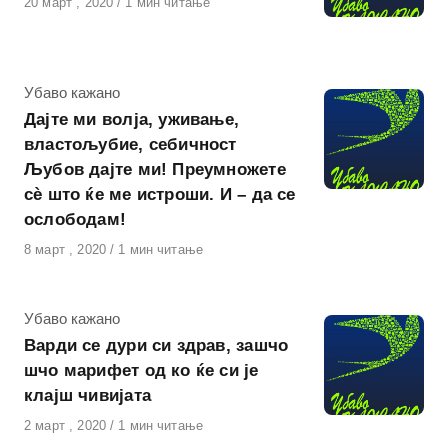
Објавено
20 март , 2020
1 мин читање
на
КАтегорија
Убаво кажано
Дајте ми волја, уживање,
властољубие, себичност
Љубов дајте ми! Преумножете
сѐ што ќе ме истроши. И – да се
ослободам!
Објавено
8 март , 2020
1 мин читање
на
КАтегорија
Убаво кажано
Варди се дури си здрав, зашчо
шчо марифет од ко ќе си је
клајш чивијата
Објавено
2 март , 2020
1 мин читање
на