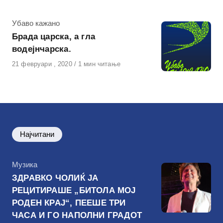
КАтегорија
Убаво кажано
Брада царска, а гла
водејнчарска.
Објавено
21 февруари , 2020
1 мин читање
на
Најчитани
КАтегорија
Музика
ЗДРАВКО ЧОЛИЌ ЈА
РЕЦИТИРАШЕ „БИТОЛА МОЈ
РОДЕН КРАЈ“, ПЕЕШЕ ТРИ
ЧАСА И ГО НАПОЛНИ ГРАДОТ