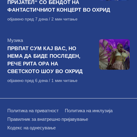
ПРИЈАТЕЛ“ СО БЕНДОТ НА
ФАНТАСТИЧНИОТ КОНЦЕРТ ВО ОХРИД
Објавено
објавено пред 7 дена
2 мин читање
на
КАтегорија
Музика
ПРВПАТ СУМ КАЈ ВАС, НО
НЕМА ДА БИДЕ ПОСЛЕДЕН,
РЕЧЕ РИТА ОРА НА
СВЕТСКОТО ШОУ ВО ОХРИД
Објавено
објавено пред 6 дена
1 мин читање
на
Политика на приватност
Политика на инклузија
Правилник за внатрешно пријавување
Кодекс на однесување