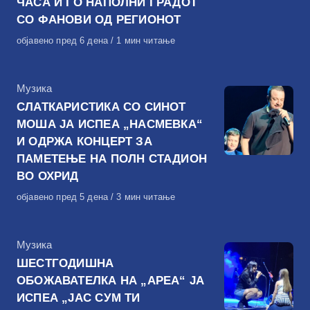
ЧАСА И ГО НАПОЛНИ ГРАДОТ
СО ФАНОВИ ОД РЕГИОНОТ
Објавено
објавено пред 6 дена
1 мин читање
на
КАтегорија
Музика
СЛАТКАРИСТИКА СО СИНОТ
МОША ЈА ИСПЕА „НАСМЕВКА“
И ОДРЖА КОНЦЕРТ ЗА
ПАМЕТЕЊЕ НА ПОЛН СТАДИОН
ВО ОХРИД
Објавено
објавено пред 5 дена
3 мин читање
на
КАтегорија
Музика
ШЕСТГОДИШНА
ОБОЖАВАТЕЛКА НА „АРЕА“ ЈА
ИСПЕА „ЈАС СУМ ТИ