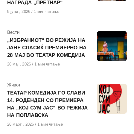
НАГРАДА „ПРЕТНАР“
Објавено
8 јуни , 2026
1 мин читање
на
КАтегорија
Вести
„ИЗБРАНИОТ“ ВО РЕЖИЈА НА
ЈАНЕ СПАСИЌ ПРЕМИЕРНО НА
28 МАЈ ВО ТЕАТАР КОМЕДИЈА
Објавено
26 мај , 2026
1 мин читање
на
КАтегорија
Живот
ТЕАТАР КОМЕДИЈА ГО СЛАВИ
14. РОДЕНДЕН СО ПРЕМИЕРА
НА „КОЈ СУМ ЈАС“ ВО РЕЖИЈА
НА ПОПЛАВСКА
Објавено
26 март , 2026
1 мин читање
на