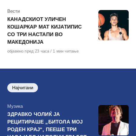
КАтегорија
Вести
КАНАДСКИОТ УЛИЧЕН
КОШАРКАР МАТ КИЈАТИПИС
СО ТРИ НАСТАПИ ВО
МАКЕДОНИЈА
Објавено
објавено пред 23 часа
1 мин читање
на
Најчитани
КАтегорија
Музика
ЗДРАВКО ЧОЛИЌ ЈА
РЕЦИТИРАШЕ „БИТОЛА МОЈ
РОДЕН КРАЈ“, ПЕЕШЕ ТРИ