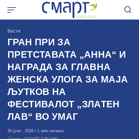
Skip
to
content
КАтегорија
Вести
ГРАН ПРИ ЗА
ПРЕТСТАВАТА „АННА“ И
НАГРАДА ЗА ГЛАВНА
ЖЕНСКА УЛОГА ЗА МАЈА
ЉУТКОВ НА
ФЕСТИВАЛОТ „ЗЛАТЕН
ЛАВ“ ВО УМАГ
Објавено
30 јуни , 2026
1 мин читање
на
Скопје, (СМАРТ СДК.МК)