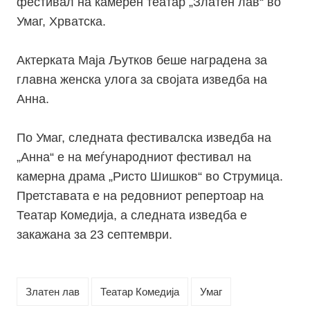
фестивал на камерен театар „Златен лав“ во
Умаг, Хрватска.
Актерката Маја Љутков беше наградена за
главна женска улога за својата изведба на
Анна.
По Умаг, следната фестивалска изведба на
„Анна“ е на меѓународниот фестивал на
камерна драма „Ристо Шишков“ во Струмица.
Претставата е на редовниот репертоар на
Театар Комедија, а следната изведба е
закажана за 23 септември.
Златен лав
Театар Комедија
Умаг