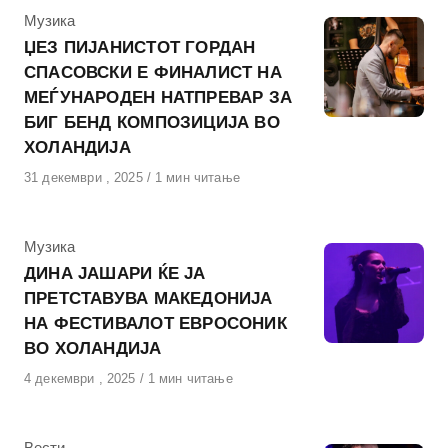
КАтегорија
Музика
ЏЕЗ ПИЈАНИСТОТ ГОРДАН
СПАСОВСКИ Е ФИНАЛИСТ НА
МЕЃУНАРОДЕН НАТПРЕВАР ЗА
БИГ БЕНД КОМПОЗИЦИЈА ВО
ХОЛАНДИЈА
Објавено
31 декември , 2025
1 мин читање
на
КАтегорија
Музика
ДИНА ЈАШАРИ ЌЕ ЈА
ПРЕТСТАВУВА МАКЕДОНИЈА
НА ФЕСТИВАЛОТ ЕВРОСОНИК
ВО ХОЛАНДИЈА
Објавено
4 декември , 2025
1 мин читање
на
КАтегорија
Вести