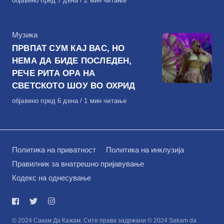
Објавено
објавено пред 7 дена
2 мин читање
на
КАтегорија
Музика
ПРВПАТ СУМ КАЈ ВАС, НО
НЕМА ДА БИДЕ ПОСЛЕДЕН,
РЕЧЕ РИТА ОРА НА
СВЕТСКОТО ШОУ ВО ОХРИД
Објавено
објавено пред 6 дена
1 мин читање
на
Политика на приватност
Политика на инклузија
Правилник за внатрешно пријавување
Кодекс на однесување
© 2024 Сакам Да Кажам. Сите права задржани © 2024 Sakam da