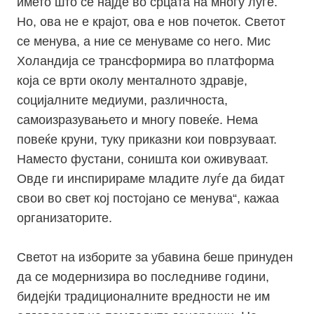
името што се најде во срцата на многу луѓе.
Но, ова не е крајот, ова е нов почеток. Светот
се менува, а ние се менуваме со него. Мис
Холандија се трансформира во платформа
која се врти околу менталното здравје,
социјалните медиуми, различноста,
самоизразувањето и многу повеќе. Нема
повеќе круни, туку приказни кои поврзуваат.
Наместо фустани, соништа кои оживуваат.
Овде ги инспирираме младите луѓе да бидат
свои во свет кој постојано се менува“, кажаа
организаторите.
Светот на изборите за убавина беше принуден
да се модернизира во последниве години,
бидејќи традиционалните вредности не им