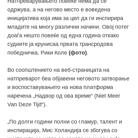
Натпреварувањето повеќе нема да се
одржува, а на негово место е воведена
иницијатива која има за цел да ги инспирира
младите на многу различни начини. Овој потег
доаѓа нешто повеќе од една година откако
судиите ја крунисаа првата трансродова
победничка, Рики Коле
(фото)
.
Во соопштението на веб-страницата на
натпреварот беа објавени неговото затворање
и воспоставувањето на нова платформа
наречена „Надвор од ова време“ (Niet Meer
Van Deze Tijd“).
„По долги години полни со гламур, талент и
инспирација, Мис Холандија се збогува со