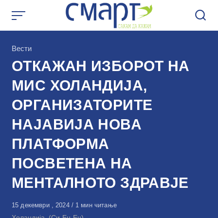
Skip
to
content
КАтегорија
Вести
ОТКАЖАН ИЗБОРОТ НА
МИС ХОЛАНДИЈА,
ОРГАНИЗАТОРИТЕ
НАЈАВИЈА НОВА
ПЛАТФОРМА
ПОСВЕТЕНА НА
МЕНТАЛНОТО ЗДРАВЈЕ
Објавено
15 декември , 2024
1 мин читање
на
Холандија, (Си-Ен-Ен)