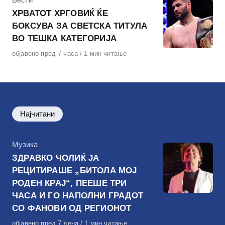
ХРВАТОТ ХРГОВИЌ ЌЕ
БОКСУВА ЗА СВЕТСКА ТИТУЛА
ВО ТЕШКА КАТЕГОРИЈА
Објавено
објавено пред 7 часа
1 мин читање
на
Најчитани
КАтегорија
Музика
ЗДРАВКО ЧОЛИЌ ЈА
РЕЦИТИРАШЕ „БИТОЛА МОЈ
РОДЕН КРАЈ“, ПЕЕШЕ ТРИ
ЧАСА И ГО НАПОЛНИ ГРАДОТ
СО ФАНОВИ ОД РЕГИОНОТ
Објавено
објавено пред 7 дена
1 мин читање