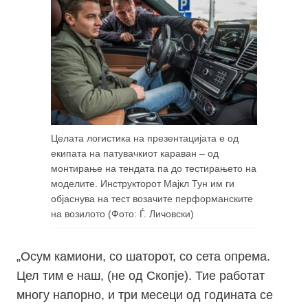
Целата логистика на презентацијата е од
екипата на патувачкиот караван – од
монтирање на тендата па до тестирањето на
моделите. Инструкторот Мајкл Тун им ги
објаснува на тест возачите перформанските
на возилото (Фото: Ѓ. Личовски)
„Осум камиони, со шаторот, со сета опрема.
Цел тим е наш, (не од Скопје). Тие работат
многу напорно, и три месеци од годината се