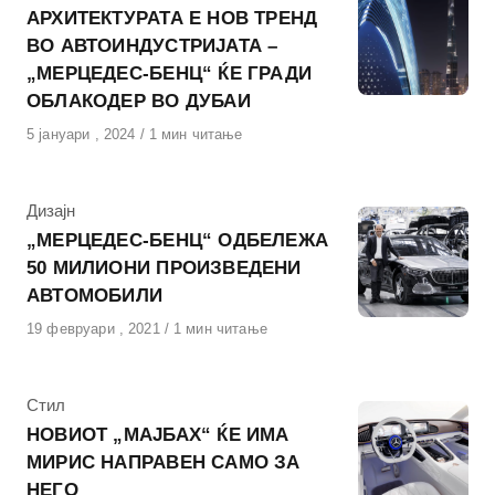
АРХИТЕКТУРАТА Е НОВ ТРЕНД
ВО АВТОИНДУСТРИЈАТА –
„МЕРЦЕДЕС-БЕНЦ“ ЌЕ ГРАДИ
ОБЛАКОДЕР ВО ДУБАИ
Објавено
5 јануари , 2024
1 мин читање
на
КАтегорија
Дизајн
„МЕРЦЕДЕС-БЕНЦ“ ОДБЕЛЕЖА
50 МИЛИОНИ ПРОИЗВЕДЕНИ
АВТОМОБИЛИ
Објавено
19 февруари , 2021
1 мин читање
на
КАтегорија
Стил
НОВИОТ „МАЈБАХ“ ЌЕ ИМА
МИРИС НАПРАВЕН САМО ЗА
НЕГО