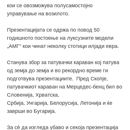
кои се овозможува полусамостојно
управување на возилото.
Презентацијата се одржа по повод 50
годишното постоење на луксузните модели
„АМГ“ кои чинат неколку стотици илјади евра.
Станува збор за патувачки караван кој патува
од земја до земја и во рекордно време ги
подготвува презентациите. Пред Скопје,
патувачкиот караван на Мерцедес-бенц бил во
Словенија, Хрватска,
Србија, Унгарија, Белорусија, Летонија и ќе
заврши во Бугарија.
За сѐ да изгледа убаво и секоја презентација