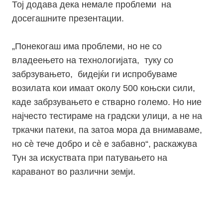
Тој додава дека немале проблеми на
досегашните презентации.
„Понекогаш има проблеми, но не со
владеењето на технологијата, туку со
забрзувањето, бидејќи ги испробуваме
возилата кои имаат околу 500 коњски сили,
каде забрзувањето е стварно големо. Но ние
најчесто тестираме на градски улици, а не на
тркачки патеки, па затоа мора да внимаваме,
но сѐ тече добро и сѐ е забавно“, раскажува
Тун за искуствата при патувањето на
караванот во различни земји.