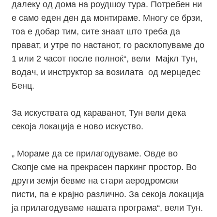
далеку од дома на роудшоу тура. Потребен ни
е само еден ден да монтираме. Многу се брзи,
тоа е добар тим, сите знаат што треба да
прават, и утре по настанот, го расклопуваме до
1 или 2 часот после полноќ“, вели Мајкл Тун,
водач, и инструктор за возилата од мерцедес
Бенц.
За искуствата од караванот, Тун вели дека
секоја локација е ново искуство.
„ Мораме да се прилагодуваме. Овде во
Скопје сме на прекрасен паркинг простор. Во
други земји бевме на стари аеродромски
писти, па е крајно различно. За секоја локација
ја прилагодуваме нашата програма“, вели Тун.