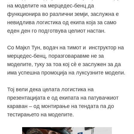
на моделите на мерцедес-бенц да
функционира во различни земји, заслужна е
невидлива логистика од екипа која за само
еден ден го подготвува целиот настан.
Со Мајкл Тун, водач на тимот и инструктор на
мерцедес-бенц, поразговаравме не за
моделите, туку за тоа кој сѐ е заслужен за да
има успешна промоција на луксузните модели.
Тој вели дека целата логистика на
презентацијата е од екипата на патувачкиот
караван – од монтирање на тендата па до
тестирањето на моделите.