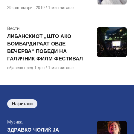
Објавено
29 септември , 2019
1 мин читање
на
КАтегорија
Вести
ЛИБАНСКИОТ „ШТО АКО
БОМБАРДИРААТ ОВДЕ
ВЕЧЕРВА“ ПОБЕДИ НА
ГАЛИЧНИК ФИЛМ ФЕСТИВАЛ
Објавено
објавено пред 1 ден
1 мин читање
на
Најчитани
КАтегорија
Музика
ЗДРАВКО ЧОЛИЌ ЈА