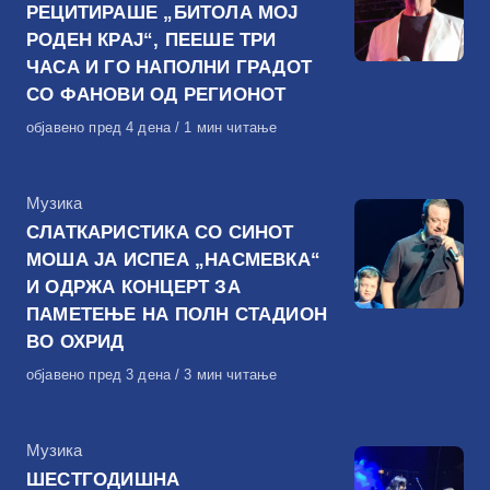
РЕЦИТИРАШЕ „БИТОЛА МОЈ
РОДЕН КРАЈ“, ПЕЕШЕ ТРИ
ЧАСА И ГО НАПОЛНИ ГРАДОТ
СО ФАНОВИ ОД РЕГИОНОТ
Објавено
објавено пред 4 дена
1 мин читање
на
КАтегорија
Музика
СЛАТКАРИСТИКА СО СИНОТ
МОША ЈА ИСПЕА „НАСМЕВКА“
И ОДРЖА КОНЦЕРТ ЗА
ПАМЕТЕЊЕ НА ПОЛН СТАДИОН
ВО ОХРИД
Објавено
објавено пред 3 дена
3 мин читање
на
КАтегорија
Музика
ШЕСТГОДИШНА