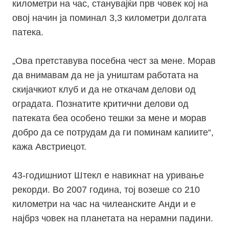
километри на час, станувајќи прв човек кој на
овој начин ја поминал 3,3 километри долгата
патека.
„Ова претставува
посебна
чест за мене. Морав
да внимавам да не ја уништам работата на
скијачкиот клуб и да не
откачам
делови од
оградата. Познатите критични делови од
патеката беа особено тешки за мене и морав
добро да се потрудам да ги поминам капиите“,
кажа Австриецот.
43-годишниот Штекл е навикнат на уривање
рекорди. Во 2007 година, тој возеше со 210
километри на час на чилеанските Анди и е
најбрз човек на планетата на нерамни падини.