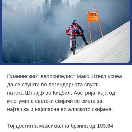
Планинскиот
велосипедист
Макс
Штекл
успеа
да се спушти по легендарната спуст-
патека
Штрајф
во
Кицбил
,
Австрија
, која од
многумина светски скијачи се смета за
најтешка и најопасна во алпското скијање.
Тој достигна максимална брзина од 103,64