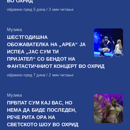
ВО ОХРИД
Објавено
објавено пред 5 дена
3 мин читање
на
КАтегорија
Музика
ШЕСТГОДИШНА
ОБОЖАВАТЕЛКА НА „АРЕА“ ЈА
ИСПЕА „ЈАС СУМ ТИ
ПРИЈАТЕЛ“ СО БЕНДОТ НА
ФАНТАСТИЧНИОТ КОНЦЕРТ ВО ОХРИД
Објавено
објавено пред 7 дена
2 мин читање
на
КАтегорија
Музика
ПРВПАТ СУМ КАЈ ВАС, НО
НЕМА ДА БИДЕ ПОСЛЕДЕН,
РЕЧЕ РИТА ОРА НА
СВЕТСКОТО ШОУ ВО ОХРИД