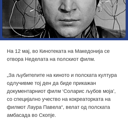
На 12 мај, во Кинотеката на Македонија се
отвора Неделата на полскиот филм.
„За љубителите на киното и полската култура
одлучивме тој ден да биде прикажан
документарниот филм ‘Соларис љубов моја’,
со специјално учество на кокреаторката на
филмот Лаура Павела“, велат од полската
амбасада во Скопје.