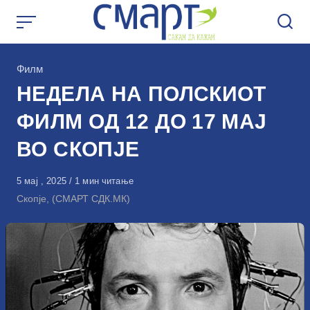
Skip
to
content
КАтегорија
Филм
НЕДЕЛА НА ПОЛСКИОТ
ФИЛМ ОД 12 ДО 17 МАЈ
ВО СКОПЈЕ
Објавено
5 мај , 2025
1 мин читање
на
Скопје, (СМАРТ СДК.МК)