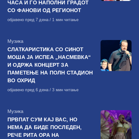
ЧАСА И ГО НАПОЛНИ ГРАДОТ
СО ФАНОВИ ОД РЕГИОНОТ
Објавено
објавено пред 7 дена
1 мин читање
на
КАтегорија
Музика
СЛАТКАРИСТИКА СО СИНОТ
МОША ЈА ИСПЕА „НАСМЕВКА“
И ОДРЖА КОНЦЕРТ ЗА
ПАМЕТЕЊЕ НА ПОЛН СТАДИОН
ВО ОХРИД
Објавено
објавено пред 6 дена
3 мин читање
на
КАтегорија
Музика
ПРВПАТ СУМ КАЈ ВАС, НО
НЕМА ДА БИДЕ ПОСЛЕДЕН,
РЕЧЕ РИТА ОРА НА