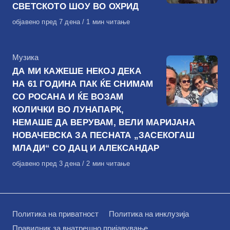
СВЕТСКОТО ШОУ ВО ОХРИД
Објавено
објавено пред 7 дена
1 мин читање
на
КАтегорија
Музика
ДА МИ КАЖЕШЕ НЕКОЈ ДЕКА
НА 61 ГОДИНА ПАК ЌЕ СНИМАМ
СО РОСАНА И ЌЕ ВОЗАМ
КОЛИЧКИ ВО ЛУНАПАРК,
НЕМАШЕ ДА ВЕРУВАМ, ВЕЛИ МАРИЈАНА
НОВАЧЕВСКА ЗА ПЕСНАТА „ЗАСЕКОГАШ
МЛАДИ“ СО ДАЦ И АЛЕКСАНДАР
Објавено
објавено пред 3 дена
2 мин читање
на
Политика на приватност
Политика на инклузија
Правилник за внатрешно пријавување