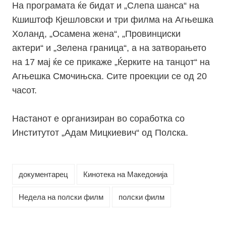
На програмата ќе бидат и „Слепа шанса“ на
Кшиштоф Кјешловски и три филма на Агњешка
Холанд, „Осамена жена“, „Провинциски
актери“ и „Зелена граница“, а на затворањето
на 17 мај ќе се прикаже „Ќерките на танцот“ на
Агњешка Смочињска. Сите проекции се од 20
часот.
Настанот е организиран во соработка со
Институтот „Адам Мицкиевич“ од Полска.
документарец
Кинотека на Македонија
Недела на полски филм
полски филм