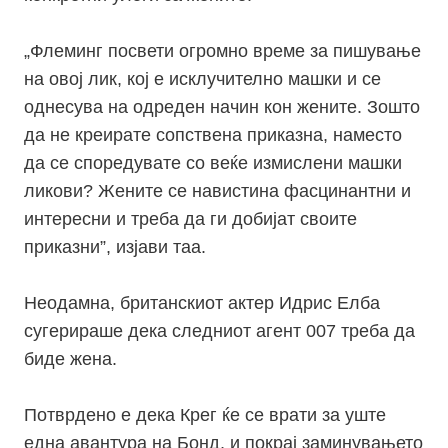
„Флеминг посвети огромно време за пишување
на овој лик, кој е исклучително машки и се
однесува на одреден начин кон жените. Зошто
да не креирате сопствена приказна, наместо
да се споредувате со веќе измислени машки
ликови? Жените се навистина фасцинантни и
интересни и треба да ги добијат своите
приказни”, изјави таа.
Неодамна, британскиот актер Идрис Елба
сугерираше дека следниот агент 007 треба да
биде жена.
Потврдено е дека Крег ќе се врати за уште
една авантура на Бонд, и покрај заминувањето