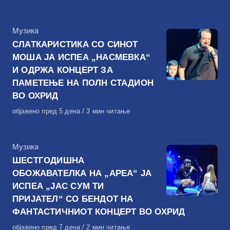
на
КАтегорија
Музика
СЛАТКАРИСТИКА СО СИНОТ
МОША ЈА ИСПЕА „НАСМЕВКА“
И ОДРЖА КОНЦЕРТ ЗА
ПАМЕТЕЊЕ НА ПОЛН СТАДИОН
ВО ОХРИД
Објавено
објавено пред 5 дена
3 мин читање
на
КАтегорија
Музика
ШЕСТГОДИШНА
ОБОЖАВАТЕЛКА НА „АРЕА“ ЈА
ИСПЕА „ЈАС СУМ ТИ
ПРИЈАТЕЛ“ СО БЕНДОТ НА
ФАНТАСТИЧНИОТ КОНЦЕРТ ВО ОХРИД
Објавено
објавено пред 7 дена
2 мин читање