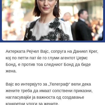
Актерката Рејчел Вајс, сопруга на Даниел Крег,
кој по петти пат ќе го глуми агентот Џејмс
Бонд, е против тоа следниот Бонд да биде
жена.
Вајс во интервјуто за „Телеграф“ вели дека
жените треба да имаат сопствени приказни,
нагласувајќи ја важноста од создавање
конкретни улоги за жените.