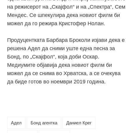
на режисерот на „Скајфол“ и на „Спектра“, Сем
Мендес. Се шпекулира дека новиот филм би
можел да го режира Кристофер Нолан.
Продуцентката Барбара Броколи изјави дека е
решена Адел да сними уште една песна за
Бонд, по „Скајфол“, која доби Оскар.
Медиумите објавија дека новиот филм би
можел да се снима во Хрватска, а се очекува
да биде готов во ноември 2019 година.
Адел
Бонд агентка
Даниел Крег