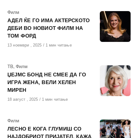
КАтегорија
Филм
АДЕЛ ЌЕ ГО ИМА АКТЕРСКОТО
ДЕБИ ВО НОВИОТ ФИЛМ НА
ТОМ ФОРД
Објавено
13 ноември , 2025
1 мин читање
на
КАтегорија
ТВ
,
Филм
ЏЕЈМС БОНД НЕ СМЕЕ ДА ГО
ИГРА ЖЕНА, ВЕЛИ ХЕЛЕН
МИРЕН
Објавено
18 август , 2025
1 мин читање
на
КАтегорија
Филм
ЛЕСНО Е КОГА ГЛУМИШ СО
НАЈДОБРИОТ ПРИЈАТЕЛ, КАЖА