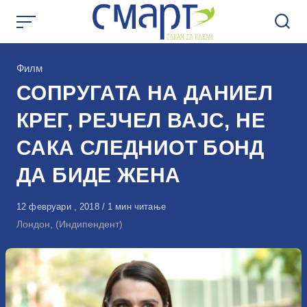
Skip
to
content
КАтегорија
Филм
СОПРУГАТА НА ДАНИЕЛ
КРЕГ, РЕЈЧЕЛ ВАЈС, НЕ
САКА СЛЕДНИОТ БОНД
ДА БИДЕ ЖЕНА
Објавено
12 февруари , 2018
1 мин читање
на
Лондон, (Индипендент)