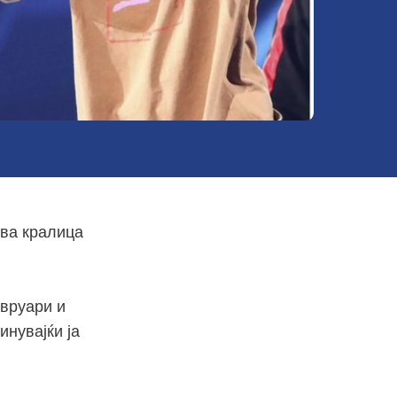
ова кралица
евруари и
инувајќи ја