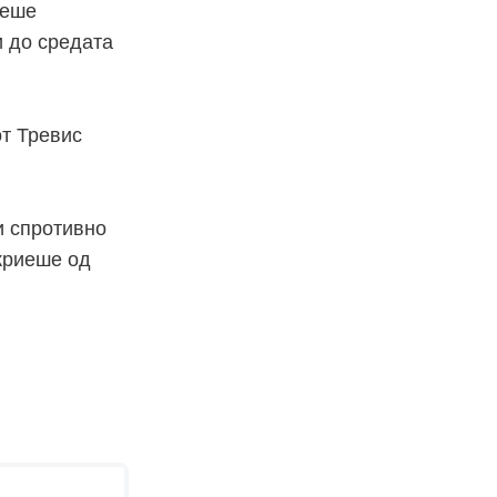
оеше
и до средата
от Тревис
и спротивно
 криеше од