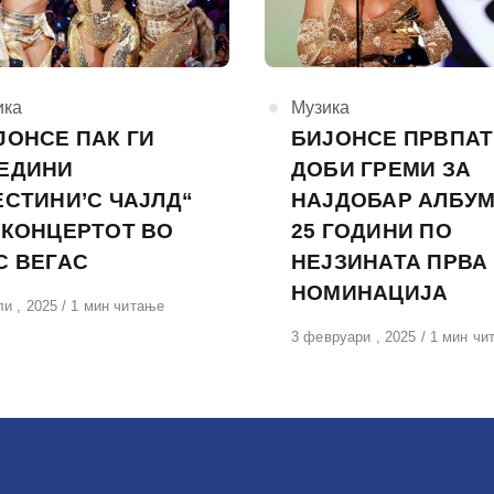
горија
ика
КАтегорија
Музика
ЈОНСЕ ПАК ГИ
БИЈОНСЕ ПРВПАТ
ЕДИНИ
ДОБИ ГРЕМИ ЗА
ЕСТИНИ’С ЧАЈЛД“
НАЈДОБАР АЛБУМ
 КОНЦЕРТОТ ВО
25 ГОДИНИ ПО
С ВЕГАС
НЕЈЗИНАТА ПРВА
НОМИНАЦИЈА
вено
ли , 2025
1 мин читање
Објавено
3 февруари , 2025
1 мин чи
на