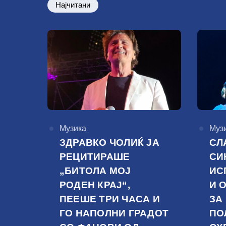
Најчитани
КАтегорија
Музика
КАте
Муз
ЗДРАВКО ЧОЛИЌ ЈА
СЛ
РЕЦИТИРАШЕ
СИ
„БИТОЛА МОЈ
ИС
РОДЕН КРАЈ“,
И 
ПЕЕШЕ ТРИ ЧАСА И
ЗА
ГО НАПОЛНИ ГРАДОТ
ПО