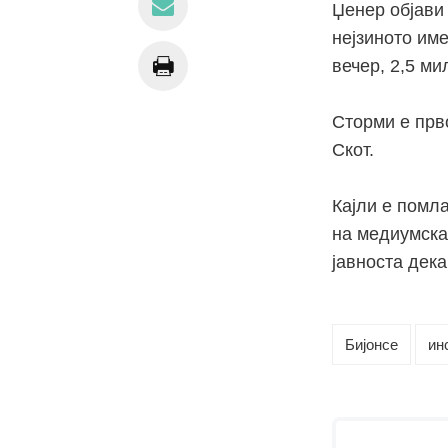
Џенер објави 
нејзиното им
вечер, 2,5 ми
Сторми е прво
Скот.
Кајли е помл
на медиумска
јавноста дека
Бијонсе
ин