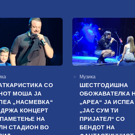
горија
ика
КАтегорија
Музика
АТКАРИСТИКА СО
ШЕСТГОДИШНА
НОТ МОША ЈА
ОБОЖАВАТЕЛКА 
ПЕА „НАСМЕВКА“
„АРЕА“ ЈА ИСПЕА
ОДРЖА КОНЦЕРТ
„ЈАС СУМ ТИ
 ПАМЕТЕЊЕ НА
ПРИЈАТЕЛ“ СО
ЛН СТАДИОН ВО
БЕНДОТ НА