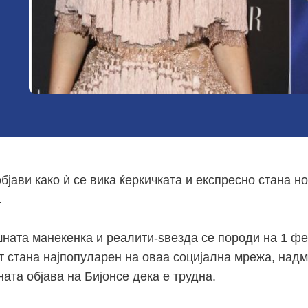
бјави како ѝ се вика ќеркичката и експресно стана н
.
ната манекенка и реалити-ѕвезда се породи на 1 ф
т стана најпопуларен на оваа социјална мрежа, надм
ата објава на Бијонсе дека е трудна.