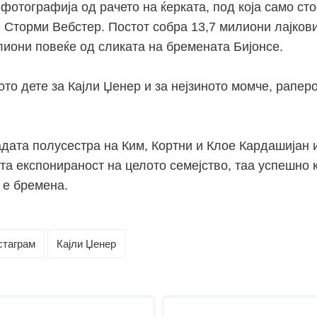
фотографија од рачето на ќерката, под која само ст
е Сторми Вебстер. Постот собра 13,7 милиони лајков
лиони повеќе од сликата на бремената Бијонсе.
то дете за Кајли Џенер и за нејзиното момче, рапер
адата полусестра на Ким, Кортни и Клое Кардашијан 
та експонираност на целото семејство, таа успешно
 е бремена.
стаграм
Кајли Џенер