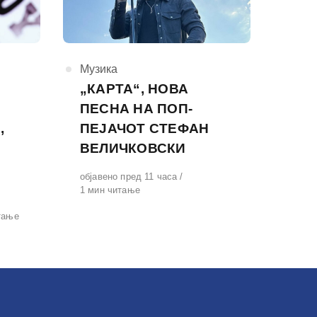
КАтегорија
Музика
„КАРТА“, НОВА
ПЕСНА НА ПОП-
,
ПЕЈАЧОТ СТЕФАН
ВЕЛИЧКОВСКИ
Објавено
објавено пред 11 часа
на
1 мин читање
тање