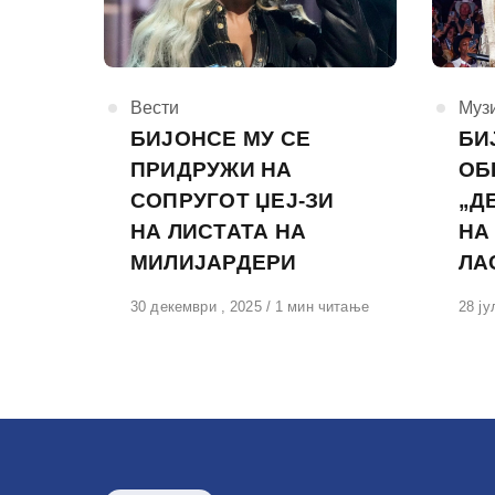
КАтегорија
Вести
КАте
Муз
БИЈОНСЕ МУ СЕ
БИ
ПРИДРУЖИ НА
ОБ
СОПРУГОТ ЏЕЈ-ЗИ
„Д
НА ЛИСТАТА НА
НА
МИЛИЈАРДЕРИ
ЛА
Објавено
30 декември , 2025
1 мин читање
Обја
28 ју
на
на