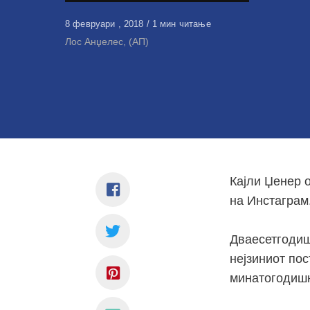
Објавено
8 февруари , 2018
1 мин читање
на
Лос Анџелес, (АП)
Кајли Џенер о
на Инстаграм
Дваесетгодиш
нејзиниот пос
минатогодишн