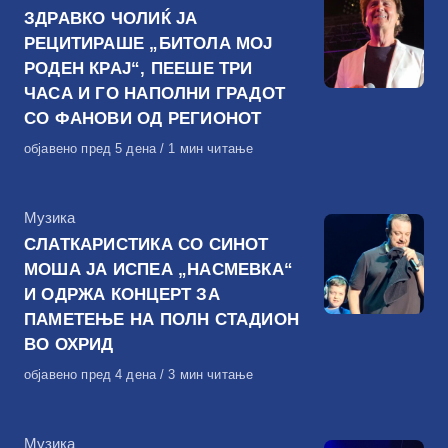
ЗДРАВКО ЧОЛИЌ ЈА
РЕЦИТИРАШЕ „БИТОЛА МОЈ
РОДЕН КРАЈ“, ПЕЕШЕ ТРИ
ЧАСА И ГО НАПОЛНИ ГРАДОТ
СО ФАНОВИ ОД РЕГИОНОТ
Објавено
објавено пред 5 дена
1 мин читање
на
КАтегорија
Музика
СЛАТКАРИСТИКА СО СИНОТ
МОША ЈА ИСПЕА „НАСМЕВКА“
И ОДРЖА КОНЦЕРТ ЗА
ПАМЕТЕЊЕ НА ПОЛН СТАДИОН
ВО ОХРИД
Објавено
објавено пред 4 дена
3 мин читање
на
КАтегорија
Музика