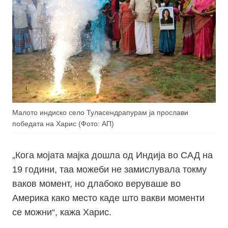
Малото индиско село Туласендрапурам ја прослави
победата на Харис (Фото: АП)
„
Кога мојата мајка дошла од Индија во САД на
19 години, таа можеби не замислувала токму
ваков момент, но длабоко веруваше
во
Америка
како
место каде што вакви моменти
се можни“, кажа Харис.