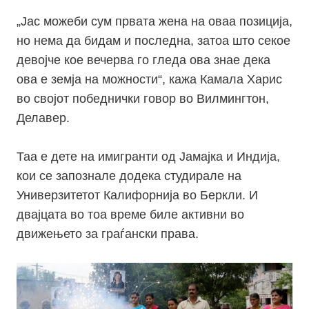
„
Јас можеби сум првата жена на оваа позиција,
но нема да бидам и последна, затоа што секое
девојче кое вечерва го гледа ова знае дека
ова е земја на можности“, кажа Камала Харис
во својот победнички говор во Вилмингтон,
Делавер.
Таа е дете на имигранти од Јамајка и Индија,
кои се запознале додека студирале на
Универзитетот Калифорнија во Беркли. И
двајцата во тоа време биле активни во
движењето за граѓански права.