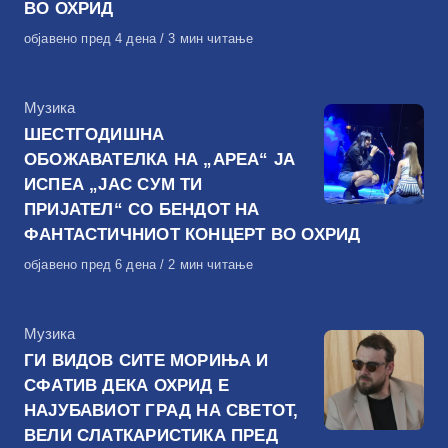
ВО ОХРИД
Објавено
објавено пред 4 дена
3 мин читање
на
КАтегорија
Музика
ШЕСТГОДИШНА
ОБОЖАВАТЕЛКА НА „АРЕА“ ЈА
ИСПЕА „ЈАС СУМ ТИ
ПРИЈАТЕЛ“ СО БЕНДОТ НА
ФАНТАСТИЧНИОТ КОНЦЕРТ ВО ОХРИД
Објавено
објавено пред 6 дена
2 мин читање
на
КАтегорија
Музика
ГИ ВИДОВ СИТЕ МОРИЊА И
СФАТИВ ДЕКА ОХРИД Е
НАЈУБАВИОТ ГРАД НА СВЕТОТ,
ВЕЛИ СЛАТКАРИСТИКА ПРЕД