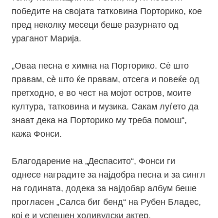
победите на својата татковина Порторико, кое
пред неколку месеци беше разурнато од
ураганот Марија.
„Оваа песна е химна на Порторико. Сѐ што
правам, сѐ што ќе правам, отсега и повеќе од
претходно, е во чест на мојот остров, моите
култура, татковина и музика. Сакам луѓето да
знаат дека на Порторико му треба помош“,
кажа Фонси.
Благодарение на „Деспасито“, Фонси ги
однесе наградите за најдобра песна и за сингл
на годината, додека за најдобар албум беше
прогласен „Салса биг бенд“ на Рубен Бладес,
кој е и успешен холивудски актер.