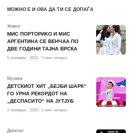
МОЖНО Е И ОВА ДА ТИ СЕ ДОПАЃА
КАтегорија
Живот
МИС ПОРТОРИКО И МИС
АРГЕНТИНА СЕ ВЕНЧАА ПО
ДВЕ ГОДИНИ ТАЈНА ВРСКА
Објавено
5 ноември , 2022
1 мин читање
на
КАтегорија
Музика
ДЕТСКИОТ ХИТ „БЕЈБИ ШАРК“
ГО УРНА РЕКОРДОТ НА
„ДЕСПАСИТО“ НА ЈУТЈУБ
Објавено
2 ноември , 2020
1 мин читање
на
КАтегорија
Дигитал