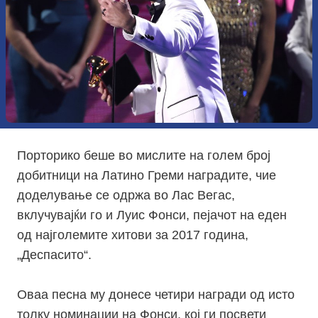
Порторико беше во мислите на голем број
добитници на Латино Греми наградите, чие
доделување се одржа во Лас Вегас,
вклучувајќи го и Луис Фонси, пејачот на еден
од најголемите хитови за 2017 година,
„Деспасито“.
Оваа песна му донесе четири награди од исто
толку номинации на Фонси, кој ги посвети