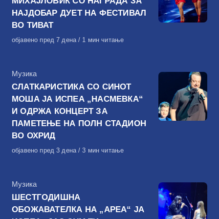
МИХАЈЛОВИЌ СО НАГРАДА ЗА
НАЈДОБАР ДУЕТ НА ФЕСТИВАЛ
ВО ТИВАТ
Објавено
објавено пред 7 дена
1 мин читање
на
КАтегорија
Музика
СЛАТКАРИСТИКА СО СИНОТ
МОША ЈА ИСПЕА „НАСМЕВКА“
И ОДРЖА КОНЦЕРТ ЗА
ПАМЕТЕЊЕ НА ПОЛН СТАДИОН
ВО ОХРИД
Објавено
објавено пред 3 дена
3 мин читање
на
КАтегорија
Музика
ШЕСТГОДИШНА
ОБОЖАВАТЕЛКА НА „АРЕА“ ЈА