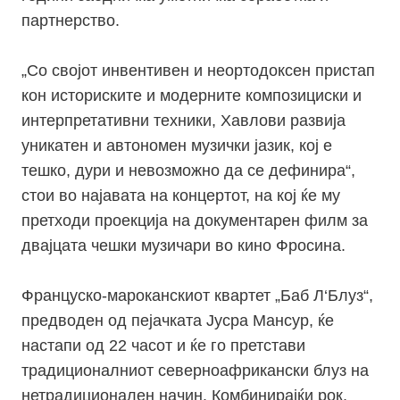
партнерство.
„Со својот инвентивен и неортодоксен пристап
кон историските и модерните композициски и
интерпретативни техники, Хавлови развија
уникатен и автономен музички јазик, кој е
тешко, дури и невозможно да се дефинира“,
стои во најавата на концертот, на кој ќе му
претходи проекција на документарен филм за
двајцата чешки музичари во кино Фросина.
Француско-мароканскиот квартет „Баб Л‘Блуз“,
предводен од пејачката Јусра Мансур, ќе
настапи од 22 часот и ќе го претстави
традиционалниот северноафрикански блуз на
нетрадиционален начин. Комбинирајќи рок,