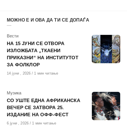
МОЖНО Е И ОВА ДА ТИ СЕ ДОПАЃА
КАтегорија
Вести
НА 15 ЈУНИ СЕ ОТВОРА
ИЗЛОЖБАТА „ТКАЕНИ
ПРИКАЗНИ“ НА ИНСТИТУТОТ
ЗА ФОЛКЛОР
Објавено
14 јуни , 2026
1 мин читање
на
КАтегорија
Музика
СО УШТЕ ЕДНА АФРИКАНСКА
ВЕЧЕР СЕ ЗАТВОРА 25.
ИЗДАНИЕ НА ОФФ-ФЕСТ
Објавено
6 јуни , 2026
1 мин читање