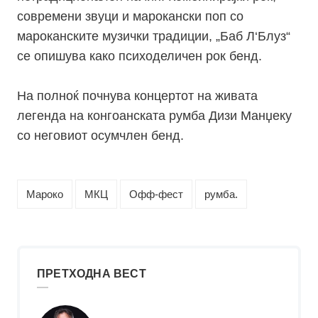
современи звуци и марокански поп со
мароканските музички традиции, „Баб Л‘Блуз“
се опишува како психоделичен рок бенд.
На полноќ почнува концертот на живата
легенда на конгоанската румба Дизи Манџеку
со неговиот осумчлен бенд.
Мароко
МКЦ
Офф-фест
румба.
ПРЕТХОДНА ВЕСТ