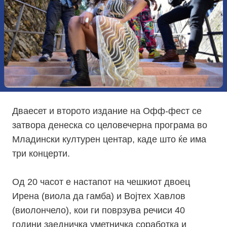
Дваесет и второто издание на Офф-фест се
затвора денеска со целовечерна програма во
Младински културен центар, каде што ќе има
три концерти.
Од 20 часот е настапот на чешкиот двоец
Ирена (виола да гамба) и Војтех Хавлов
(виолончело), кои ги поврзува речиси 40
години заедничка уметничка соработка и