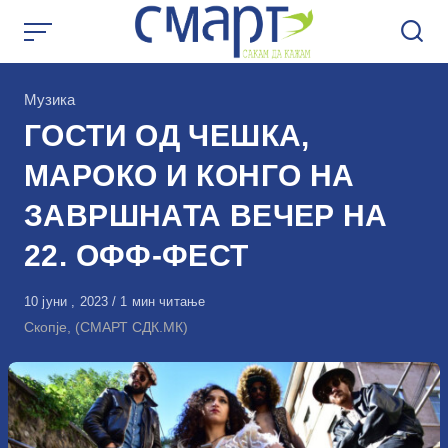
Skip
to
content
КАтегорија
Музика
ГОСТИ ОД ЧЕШКА,
МАРОКО И КОНГО НА
ЗАВРШНАТА ВЕЧЕР НА
22. ОФФ-ФЕСТ
Објавено
10 јуни , 2023
1 мин читање
на
Скопје, (СМАРТ СДК.МК)