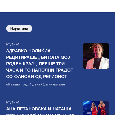
на
Најчитани
КАтегорија
Музика
ЗДРАВКО ЧОЛИЌ ЈА
РЕЦИТИРАШЕ „БИТОЛА МОЈ
РОДЕН КРАЈ“, ПЕЕШЕ ТРИ
ЧАСА И ГО НАПОЛНИ ГРАДОТ
СО ФАНОВИ ОД РЕГИОНОТ
Објавено
објавено пред 4 дена
1 мин читање
на
КАтегорија
Музика
АНА ПЕТАНОВСКА И НАТАША