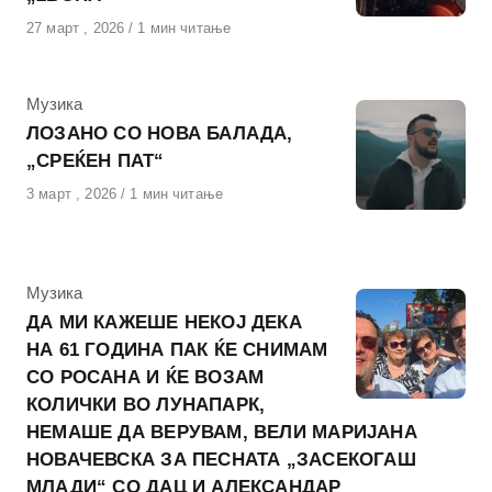
Објавено
27 март , 2026
1 мин читање
на
КАтегорија
Музика
ЛОЗАНО СО НОВА БАЛАДА,
„СРЕЌЕН ПАТ“
Објавено
3 март , 2026
1 мин читање
на
КАтегорија
Музика
ДА МИ КАЖЕШЕ НЕКОЈ ДЕКА
НА 61 ГОДИНА ПАК ЌЕ СНИМАМ
СО РОСАНА И ЌЕ ВОЗАМ
КОЛИЧКИ ВО ЛУНАПАРК,
НЕМАШЕ ДА ВЕРУВАМ, ВЕЛИ МАРИЈАНА
НОВАЧЕВСКА ЗА ПЕСНАТА „ЗАСЕКОГАШ
МЛАДИ“ СО ДАЦ И АЛЕКСАНДАР