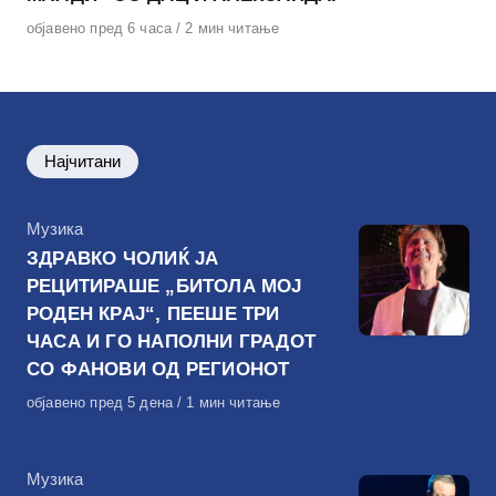
Објавено
објавено пред 6 часа
2 мин читање
на
Најчитани
КАтегорија
Музика
ЗДРАВКО ЧОЛИЌ ЈА
РЕЦИТИРАШЕ „БИТОЛА МОЈ
РОДЕН КРАЈ“, ПЕЕШЕ ТРИ
ЧАСА И ГО НАПОЛНИ ГРАДОТ
СО ФАНОВИ ОД РЕГИОНОТ
Објавено
објавено пред 5 дена
1 мин читање
на
КАтегорија
Музика