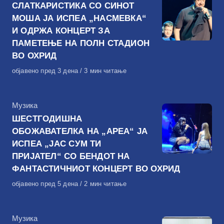
СЛАТКАРИСТИКА СО СИНОТ
МОША ЈА ИСПЕА „НАСМЕВКА“
И ОДРЖА КОНЦЕРТ ЗА
ПАМЕТЕЊЕ НА ПОЛН СТАДИОН
ВО ОХРИД
Објавено
објавено пред 3 дена
3 мин читање
на
КАтегорија
Музика
ШЕСТГОДИШНА
ОБОЖАВАТЕЛКА НА „АРЕА“ ЈА
ИСПЕА „ЈАС СУМ ТИ
ПРИЈАТЕЛ“ СО БЕНДОТ НА
ФАНТАСТИЧНИОТ КОНЦЕРТ ВО ОХРИД
Објавено
објавено пред 5 дена
2 мин читање
на
КАтегорија
Музика