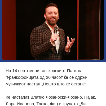
На 14 септември во скопскиот Парк на
Франкофонијата од 20 часот ќе се одржи
музичкиот настан „Нешто што ќе остане“.
Ќе настапат Влатко Лозаноски-Лозано, Пајак,
Лара Иванова, Таско, Фиц и групата „Ди