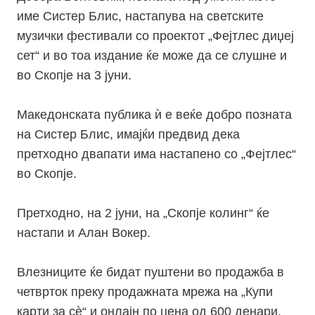
име Систер Блис, настапува на светските
музички фестивали со проектот „Фејтлес диџеј
сет“ и во тоа издание ќе може да се слушне и
во Скопје на 3 јуни.
Македонската публика ѝ е веќе добро позната
на Систер Блис, имајќи предвид дека
претходно двапати има настапено со „Фејтлес“
во Скопје.
Претходно, на 2 јуни, на „Скопје колинг“ ќе
настапи и Алан Вокер.
Влезниците ќе бидат пуштени во продажба в
четврток преку продажната мрежа на „Купи
карти за сѐ“ и онлајн по цена од 600 денари.