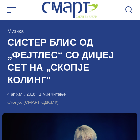
Skip
to
content
КАтегорија
Музика
СИСТЕР БЛИС ОД
„ФЕЈТЛЕС“ СО ДИЏЕЈ
СЕТ НА „СКОПЈЕ
КОЛИНГ“
Објавено
4 април , 2018
1 мин читање
на
Скопје, (СМАРТ СДК.МК)