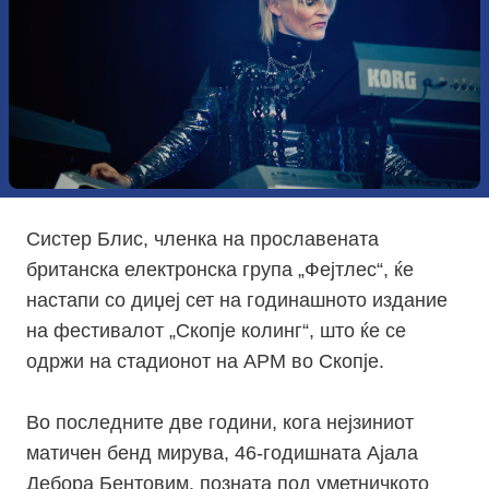
Систер Блис, членка на прославената
британска електронска група „Фејтлес“, ќе
настапи со диџеј сет на годинашното издание
на фестивалот „Скопје колинг“, што ќе се
одржи на стадионот на АРМ во Скопје.
Во последните две години, кога нејзиниот
матичен бенд мирува, 46-годишната Ајала
Дебора Бентовим, позната под уметничкото