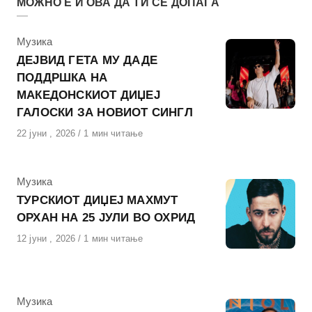
МОЖНО Е И ОВА ДА ТИ СЕ ДОПАЃА
КАтегорија
Музика
ДЕЈВИД ГЕТА МУ ДАДЕ
ПОДДРШКА НА
МАКЕДОНСКИОТ ДИЏЕЈ
ГАЛОСКИ ЗА НОВИОТ СИНГЛ
Објавено
22 јуни , 2026
1 мин читање
на
КАтегорија
Музика
ТУРСКИОТ ДИЏЕЈ МАХМУТ
ОРХАН НА 25 ЈУЛИ ВО ОХРИД
Објавено
12 јуни , 2026
1 мин читање
на
КАтегорија
Музика