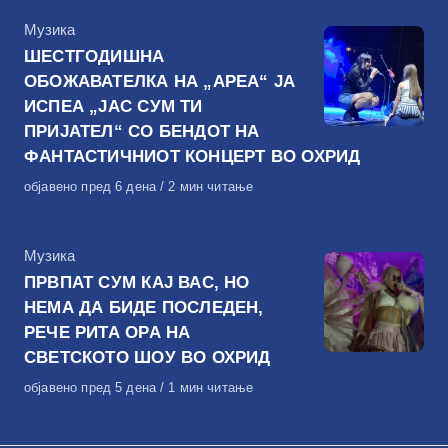
КАтегорија
Музика
ШЕСТГОДИШНА
ОБОЖАВАТЕЛКА НА „АРЕА“ ЈА
ИСПЕА „ЈАС СУМ ТИ
ПРИЈАТЕЛ“ СО БЕНДОТ НА
ФАНТАСТИЧНИОТ КОНЦЕРТ ВО ОХРИД
Објавено
објавено пред 6 дена
2 мин читање
на
КАтегорија
Музика
ПРВПАТ СУМ КАЈ ВАС, НО
НЕМА ДА БИДЕ ПОСЛЕДЕН,
РЕЧЕ РИТА ОРА НА
СВЕТСКОТО ШОУ ВО ОХРИД
Објавено
објавено пред 5 дена
1 мин читање
на