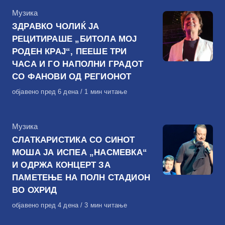
КАтегорија
Музика
ЗДРАВКО ЧОЛИЌ ЈА
РЕЦИТИРАШЕ „БИТОЛА МОЈ
РОДЕН КРАЈ“, ПЕЕШЕ ТРИ
ЧАСА И ГО НАПОЛНИ ГРАДОТ
СО ФАНОВИ ОД РЕГИОНОТ
Објавено
објавено пред 6 дена
1 мин читање
на
КАтегорија
Музика
СЛАТКАРИСТИКА СО СИНОТ
МОША ЈА ИСПЕА „НАСМЕВКА“
И ОДРЖА КОНЦЕРТ ЗА
ПАМЕТЕЊЕ НА ПОЛН СТАДИОН
ВО ОХРИД
Објавено
објавено пред 4 дена
3 мин читање
на