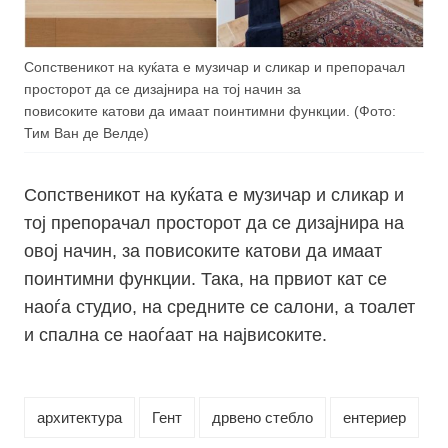
Сопственикот на куќата е музичар и сликар и препорачал
просторот да се дизајнира на тој начин за
повисоките катови да имаат поинтимни функции. (Фото:
Тим Ван де Велде)
Сопственикот на куќата е музичар и сликар и
тој препорачал просторот да се дизајнира на
овој начин, за повисоките
катови
да имаат
поинтимни функции. Така, на првиот кат се
наоѓа студио, на средните се салони, а тоалет
и спална се наоѓаат на највисоките.
архитектура
Гент
дрвено стебло
ентериер