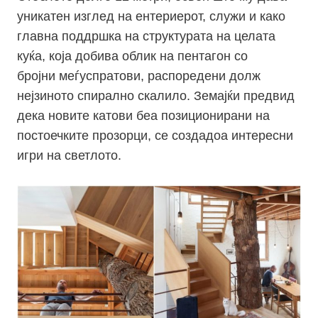
уникатен изглед на ентериерот, служи и како
главна поддршка на структурата на целата
куќа, која добива облик на
пентагон
со
бројни
меѓуспратови,
распоредени долж
нејзиното спирално скалило. Земајќи предвид
дека новите катови беа позиционирани на
постоечките прозорци, се создадоа интересни
игри на светлото.