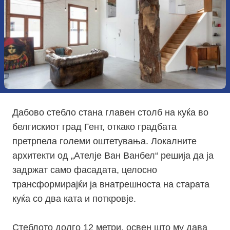
Дабово стебло стана главен столб на куќа во
белгискиот град Гент, откако градбата
претрпела големи оштетувања. Локалните
архитекти од „Ателје
Ван
Ванбел
“ решија да ја
задржат само фасадата, целосно
трансформирајќи ја внатрешноста на старата
куќа со два ката и поткровје.
Стеблото долго 12 метри, освен што му дава