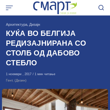
Skip
to
content
КАтегорија
Архитектура
,
Дизајн
КУЌА ВО БЕЛГИЈА
РЕДИЗАЈНИРАНА СО
СТОЛБ ОД ДАБОВО
СТЕБЛО
Објавено
1 ноември , 2017
1 мин читање
на
Гент, (Дезин)