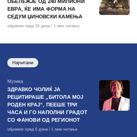
ОБЕЛЕЖЈЕ ОД 240 МИЛИОНИ
ЕВРА, ЌЕ ИМА ФОРМА НА
СЕДУМ ЏИНОВСКИ КАМЕЊА
Објавено
објавено пред 16 дена
1 мин читање
на
Најчитани
КАтегорија
Музика
ЗДРАВКО ЧОЛИЌ ЈА
РЕЦИТИРАШЕ „БИТОЛА МОЈ
РОДЕН КРАЈ“, ПЕЕШЕ ТРИ
ЧАСА И ГО НАПОЛНИ ГРАДОТ
СО ФАНОВИ ОД РЕГИОНОТ
Објавено
објавено пред 6 дена
1 мин читање
на