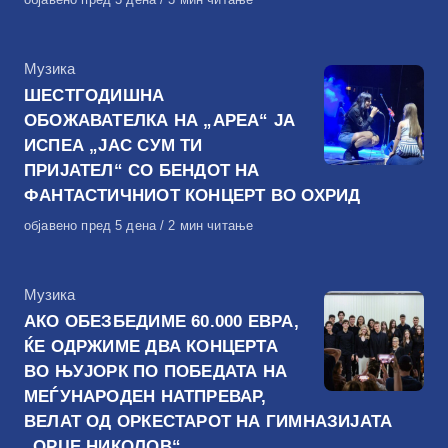
на
КАтегорија
Музика
ШЕСТГОДИШНА
ОБОЖАВАТЕЛКА НА „АРЕА“ ЈА
ИСПЕА „ЈАС СУМ ТИ
ПРИЈАТЕЛ“ СО БЕНДОТ НА
ФАНТАСТИЧНИОТ КОНЦЕРТ ВО ОХРИД
Објавено
објавено пред 5 дена
2 мин читање
на
КАтегорија
Музика
АКО ОБЕЗБЕДИМЕ 60.000 ЕВРА,
ЌЕ ОДРЖИМЕ ДВА КОНЦЕРТА
ВО ЊУЈОРК ПО ПОБЕДАТА НА
МЕЃУНАРОДЕН НАТПРЕВАР,
ВЕЛАТ ОД ОРКЕСТАРОТ НА ГИМНАЗИЈАТА
„ОРЦЕ НИКОЛОВ“