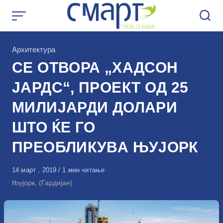
Skip
to
content
КАтегорија
Архитектура
СЕ ОТВОРА „ХАДСОН
ЈАРДС“, ПРОЕКТ ОД 25
МИЛИЈАРДИ ДОЛАРИ
ШТО ЌЕ ГО
ПРЕОБЛИКУВА ЊУЈОРК
Објавено
14 март , 2019
1 мин читање
на
Њујорк, (Гардијан)