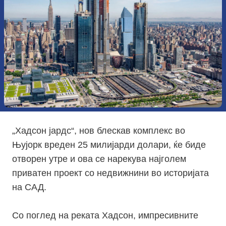
„Хадсон јардс“, нов блескав комплекс во
Њујорк вреден 25 милијарди долари, ќе биде
отворен утре и ова се нарекува најголем
приватен проект со недвижнини во историјата
на САД.
Со поглед на реката Хадсон, импресивните