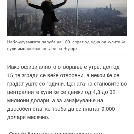
Набљудувачката палуба на 100. спрат од една од кулите ќе
нуди импресивен поглед на Њујорк
Иако официјалното отворање е утре, дел од
15-те згради се веќе отворени, а некои ќе се
градат уште со години. Цената на становите во
централните кули ќе се движи од 4,3 до 32
милиони долари, а за изнајмување на
двособен стан ќе треба да се платат 9.000
долари месечно.