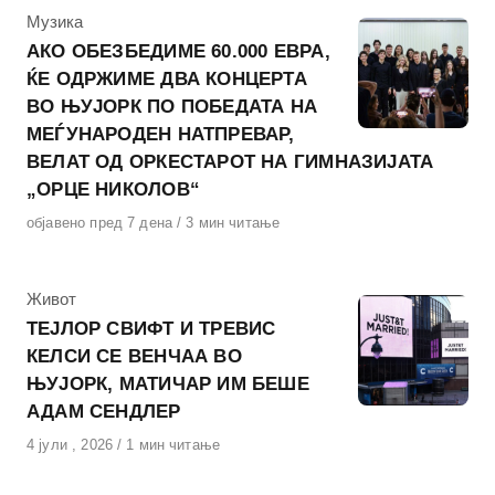
КАтегорија
Музика
АКО ОБЕЗБЕДИМЕ 60.000 ЕВРА,
ЌЕ ОДРЖИМЕ ДВА КОНЦЕРТА
ВО ЊУЈОРК ПО ПОБЕДАТА НА
МЕЃУНАРОДЕН НАТПРЕВАР,
ВЕЛАТ ОД ОРКЕСТАРОТ НА ГИМНАЗИЈАТА
„ОРЦЕ НИКОЛОВ“
Објавено
објавено пред 7 дена
3 мин читање
на
КАтегорија
Живот
ТЕЈЛОР СВИФТ И ТРЕВИС
КЕЛСИ СЕ ВЕНЧАА ВО
ЊУЈОРК, МАТИЧАР ИМ БЕШЕ
АДАМ СЕНДЛЕР
Објавено
4 јули , 2026
1 мин читање
на