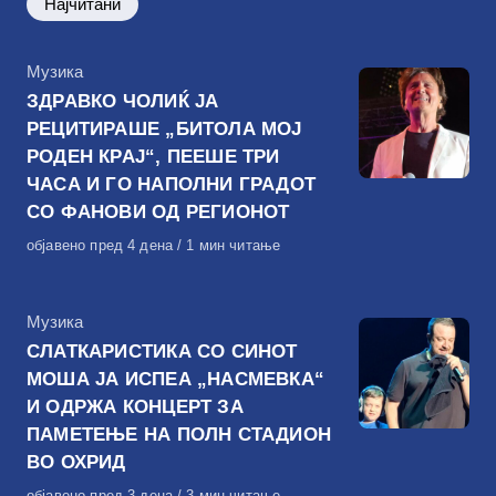
Најчитани
КАтегорија
Музика
ЗДРАВКО ЧОЛИЌ ЈА
РЕЦИТИРАШЕ „БИТОЛА МОЈ
РОДЕН КРАЈ“, ПЕЕШЕ ТРИ
ЧАСА И ГО НАПОЛНИ ГРАДОТ
СО ФАНОВИ ОД РЕГИОНОТ
Објавено
објавено пред 4 дена
1 мин читање
на
КАтегорија
Музика
СЛАТКАРИСТИКА СО СИНОТ
МОША ЈА ИСПЕА „НАСМЕВКА“
И ОДРЖА КОНЦЕРТ ЗА
ПАМЕТЕЊЕ НА ПОЛН СТАДИОН
ВО ОХРИД
Објавено
објавено пред 3 дена
3 мин читање