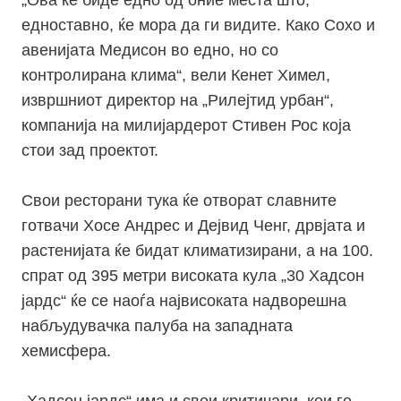
„Ова ќе биде едно од оние места што,
едноставно, ќе мора да ги видите. Како Сохо и
авенијата Медисон во едно, но со
контролирана клима“, вели Кенет Химел,
извршниот директор на „Рилејтид урбан“,
компанија на милијардерот Стивен Рос која
стои зад проектот.
Свои ресторани тука ќе отворат славните
готвачи Хосе Андрес и Дејвид Ченг, дрвјата и
растенијата ќе бидат климатизирани, а на 100.
спрат од 395 метри високата кула „30 Хадсон
јардс“ ќе се наоѓа највисоката надворешна
набљудувачка палуба на западната
хемисфера.