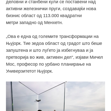
деловни и станбени кули се поставени над
активни железнички пруги, создавајќи нова
бизнис област од 113.000 квадратни
метри западно од Менхетн.
„Ова е една од големите трансформации на
Њујорк. Тие зедоа област од градот што беше
запуштена и што луѓето ја избегнуваа и ја
претворија во жив, активен дел“, изјави Мичел
Мос, професор по урбано планирање на
Универзитетот Њујорк.