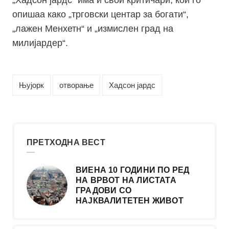
„Хадсон јардс“ има и свои критичари, кои го
опишаа како „трговски центар за богати“,
„лажен Менхетн“ и „измислен град на
милијардер“.
Њујорк
отворање
Хадсон јардс
ПРЕТХОДНА ВЕСТ
ВИЕНА 10 ГОДИНИ ПО РЕД
НА ВРВОТ НА ЛИСТАТА
ГРАДОВИ СО
НАЈКВАЛИТЕТЕН ЖИВОТ