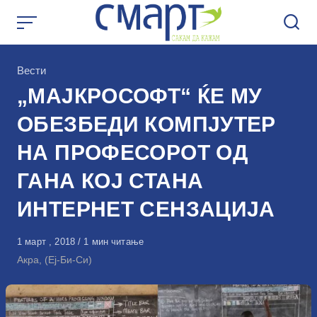
Skip
to
content
КАтегорија
Вести
„МАЈКРОСОФТ“ ЌЕ МУ
ОБЕЗБЕДИ КОМПЈУТЕР
НА ПРОФЕСОРОТ ОД
ГАНА КОЈ СТАНА
ИНТЕРНЕТ СЕНЗАЦИЈА
Објавено
1 март , 2018
1 мин читање
на
Акра, (Еј-Би-Си)