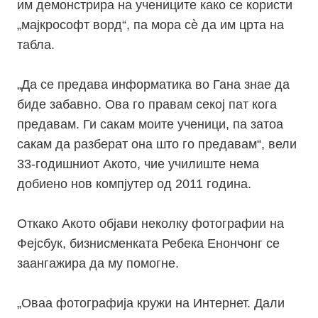
им демонстрира на учениците како се користи
„мајкрософт ворд“, па мора сѐ да им црта на
табла.
„Да се предава информатика во Гана знае да
биде забавно. Ова го правам секој пат кога
предавам. Ги сакам моите ученици, па затоа
сакам да разберат она што го предавам“, вели
33-годишниот Акото, чие училиште нема
добиено нов компјутер од 2011 година.
Откако Акото објави неколку фотографии на
Фејсбук, бизнисменката Ребека Енончонг се
заангажира да му помогне.
„Оваа фотографија кружи на Интернет. Дали