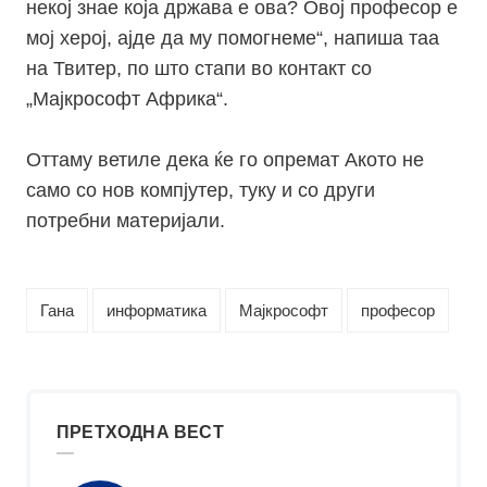
некој знае која држава е ова? Овој професор е
мој херој, ајде да му помогнеме“, напиша таа
на Твитер, по што стапи во контакт со
„Мајкрософт Африка“.
Оттаму ветиле дека ќе го опремат Акото не
само со нов компјутер, туку и со други
потребни материјали.
Гана
информатика
Мајкрософт
професор
ПРЕТХОДНА ВЕСТ