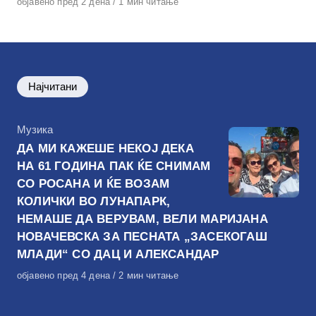
Објавено
објавено пред 2 дена
1 мин читање
на
Најчитани
КАтегорија
Музика
ДА МИ КАЖЕШЕ НЕКОЈ ДЕКА
НА 61 ГОДИНА ПАК ЌЕ СНИМАМ
СО РОСАНА И ЌЕ ВОЗАМ
КОЛИЧКИ ВО ЛУНАПАРК,
НЕМАШЕ ДА ВЕРУВАМ, ВЕЛИ МАРИЈАНА
НОВАЧЕВСКА ЗА ПЕСНАТА „ЗАСЕКОГАШ
МЛАДИ“ СО ДАЦ И АЛЕКСАНДАР
Објавено
објавено пред 4 дена
2 мин читање
на