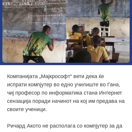
Компанијата „Мајкрософт“ вети дека ќе
испрати компјутер во едно училиште во Гана,
чиј професор по информатика стана Интернет
сензација поради начинот на кој им предава на
своите ученици.
Ричард Акото не располага со компјутер за да