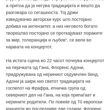
а притоа да ја негува традицијата и вешто да
разговара со сегашноста. Тој држи
изведувачко авторски курс што постојано
добива на интензитет, а низ неговото богато
творештво постојано се проткајуваат пораките
за мир, толеранција и љубов“, се вели во
најавата на концертот.
На истата сцена во 22 часот почнува концертот
на пејачката од Гана, Флоренс Адони,
придружувана од нејзиниот седумчлен бенд.
Адони ја шири низ светот традицијата на
госпелот на Фрафра, етничка група од
северниот дел на Гана, на која припаѓаат и
нејзините родители. По повеќе од 70 европски
концерти во последниве две години, Флоренс