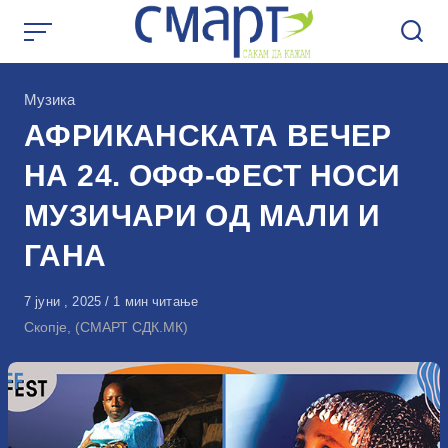
Skip
to
content
КАтегорија
Музика
АФРИКАНСКАТА ВЕЧЕР
НА 24. ОФФ-ФЕСТ НОСИ
МУЗИЧАРИ ОД МАЛИ И
ГАНА
Објавено
7 јуни , 2025
1 мин читање
на
Скопје, (СМАРТ СДК.МК)