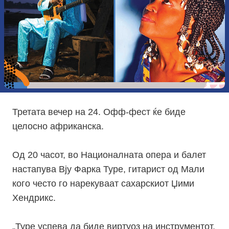
Третата вечер на 24. Офф-фест ќе биде
целосно африканска.
Од 20 часот, во Националната опера и балет
настапува Вју Фарка Туре, гитарист од Мали
кого често го нарекуваат сахарскиот Џими
Хендрикс.
„
Туре успева да биде виртуоз на инструментот,