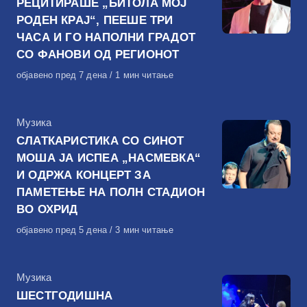
РЕЦИТИРАШЕ „БИТОЛА МОЈ
РОДЕН КРАЈ“, ПЕЕШЕ ТРИ
ЧАСА И ГО НАПОЛНИ ГРАДОТ
СО ФАНОВИ ОД РЕГИОНОТ
Објавено
објавено пред 7 дена
1 мин читање
на
КАтегорија
Музика
СЛАТКАРИСТИКА СО СИНОТ
МОША ЈА ИСПЕА „НАСМЕВКА“
И ОДРЖА КОНЦЕРТ ЗА
ПАМЕТЕЊЕ НА ПОЛН СТАДИОН
ВО ОХРИД
Објавено
објавено пред 5 дена
3 мин читање
на
КАтегорија
Музика
ШЕСТГОДИШНА