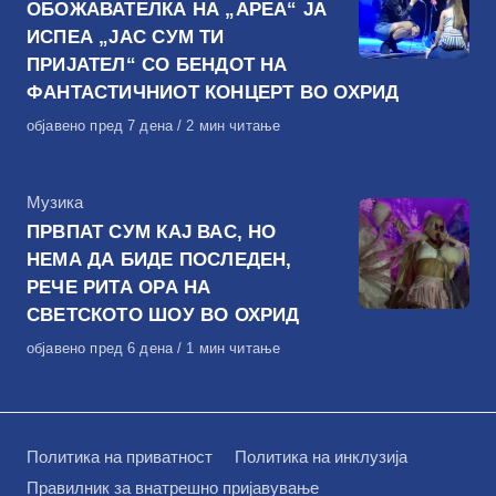
ОБОЖАВАТЕЛКА НА „АРЕА“ ЈА
ИСПЕА „ЈАС СУМ ТИ
ПРИЈАТЕЛ“ СО БЕНДОТ НА
ФАНТАСТИЧНИОТ КОНЦЕРТ ВО ОХРИД
Објавено
објавено пред 7 дена
2 мин читање
на
КАтегорија
Музика
ПРВПАТ СУМ КАЈ ВАС, НО
НЕМА ДА БИДЕ ПОСЛЕДЕН,
РЕЧЕ РИТА ОРА НА
СВЕТСКОТО ШОУ ВО ОХРИД
Објавено
објавено пред 6 дена
1 мин читање
на
Политика на приватност
Политика на инклузија
Правилник за внатрешно пријавување