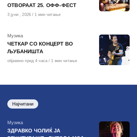
ОТВОРААТ 25. ОФФ-ФЕСТ
Објавено
3 јуни , 2026
1 мин читање
на
КАтегорија
Музика
ЧЕТКАР СО КОНЦЕРТ ВО
ЉУБАНИШТА
Објавено
објавено пред 4 часа
1 мин читање
на
Најчитани
КАтегорија
Музика
ЗДРАВКО ЧОЛИЌ ЈА