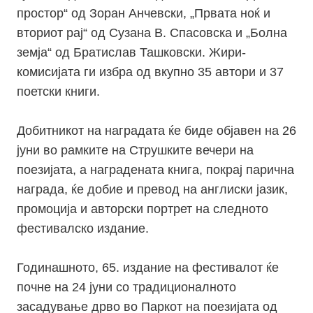
простор“ од Зоран Анчевски, „Првата ноќ и
вториот рај“ од Сузана В. Спасовска и „Болна
земја“ од Братислав Ташковски. Жири-
комисијата ги избра од вкупно 35 автори и 37
поетски книги.
Добитникот на наградата ќе биде објавен на 26
јуни во рамките на Струшките вечери на
поезијата, а наградената книга, покрај парична
награда, ќе добие и превод на англиски јазик,
промоција и авторски портрет на следното
фестивалско издание.
Годинашното, 65. издание на фестивалот ќе
почне на 24 јуни со традиционалното
засадување дрво во Паркот на поезијата од