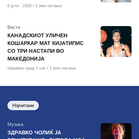
Објавено
6 јули , 2026
1 мин читање
на
КАтегорија
Вести
КАНАДСКИОТ УЛИЧЕН
КОШАРКАР МАТ КИЈАТИПИС
СО ТРИ НАСТАПИ ВО
МАКЕДОНИЈА
Објавено
објавено пред 1 час
1 мин читање
на
Најчитани
КАтегорија
Музика
ЗДРАВКО ЧОЛИЌ ЈА