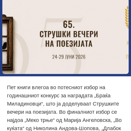
Пет книги влегоа во потесниот избор на
годинашниот конкурс за наградата „Браќа
Миладиновци“, што ја доделуваат Струшките
вечери на поезијата. Во финалниот избор се
најдоа „Меко трње“ од Марија Ангеловска, „Во
куќата“ од Николина Андова-Шопова, „Длабок