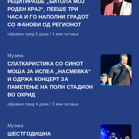
РЕЦИТИРАШЕ „БИТОЛА МОЈ
РОДЕН КРАЈ“, ПЕЕШЕ ТРИ
ЧАСА И ГО НАПОЛНИ ГРАДОТ
СО ФАНОВИ ОД РЕГИОНОТ
Објавено
објавено пред 5 дена
1 мин читање
на
КАтегорија
Музика
СЛАТКАРИСТИКА СО СИНОТ
МОША ЈА ИСПЕА „НАСМЕВКА“
И ОДРЖА КОНЦЕРТ ЗА
ПАМЕТЕЊЕ НА ПОЛН СТАДИОН
ВО ОХРИД
Објавено
објавено пред 4 дена
3 мин читање
на
КАтегорија
Музика
ШЕСТГОДИШНА