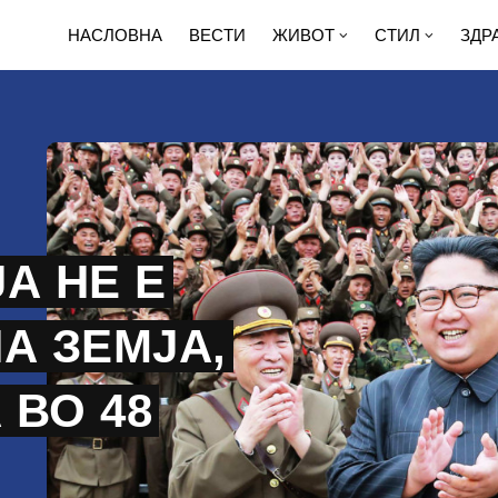
НАСЛОВНА
ВЕСТИ
ЖИВОТ
СТИЛ
ЗДР
А НЕ Е
А ЗЕМЈА,
 ВО 48