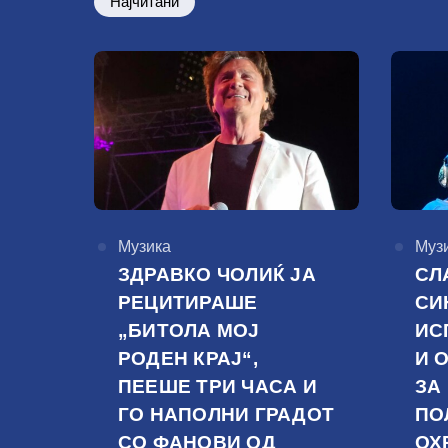
Најчитани
КАтегорија
Музика
КАте
Муз
ЗДРАВКО ЧОЛИЌ ЈА
СЛ
РЕЦИТИРАШЕ
СИ
„БИТОЛА МОЈ
ИС
РОДЕН КРАЈ“,
И 
ПЕЕШЕ ТРИ ЧАСА И
ЗА
ГО НАПОЛНИ ГРАДОТ
ПО
СО ФАНОВИ ОД
ОХ