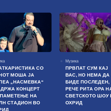
горија
ика
КАтегорија
Музика
АТКАРИСТИКА СО
ПРВПАТ СУМ КАЈ
НОТ МОША ЈА
ВАС, НО НЕМА ДА
ПЕА „НАСМЕВКА“
БИДЕ ПОСЛЕДЕН,
ОДРЖА КОНЦЕРТ
РЕЧЕ РИТА ОРА Н
 ПАМЕТЕЊЕ НА
СВЕТСКОТО ШОУ 
ЛН СТАДИОН ВО
ОХРИД
РИД