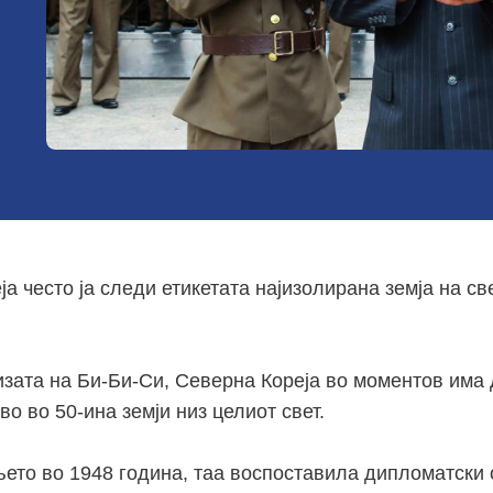
а често ја следи етикетата најизолирана земја на све
зата на Би-Би-Си, Северна Кореја во моментов има
о во 50-ина земји низ целиот свет.
то во 1948 година, таа воспоставила дипломатски 