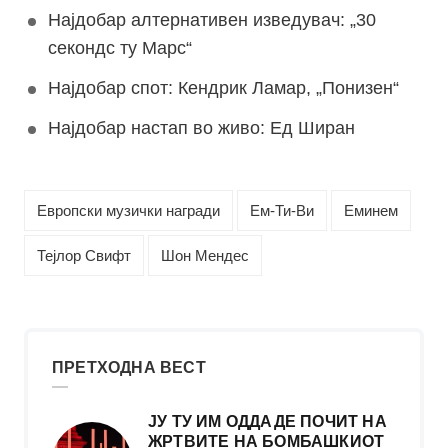
Најдобар алтернативен изведувач: „30
секондс ту Марс“
Најдобар спот: Кендрик Ламар, „Понизен“
Најдобар настап во живо: Ед Ширан
Европски музички награди
Ем-Ти-Ви
Еминем
Тејлор Свифт
Шон Мендес
ПРЕТХОДНА ВЕСТ
ЈУ ТУ ИМ ОДДАДЕ ПОЧИТ НА
ЖРТВИТЕ НА БОМБАШКИОТ