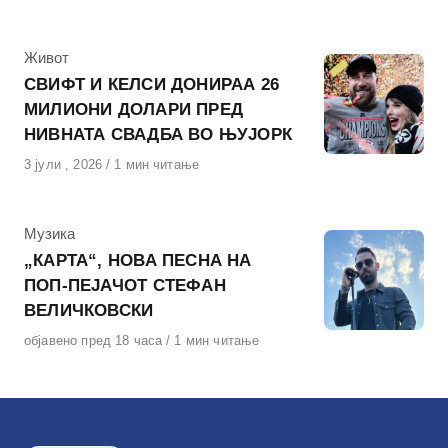
на
КАтегорија
Живот
СВИФТ И КЕЛСИ ДОНИРАА 26
МИЛИОНИ ДОЛАРИ ПРЕД
НИВНАТА СВАДБА ВО ЊУЈОРК
Објавено
3 јули , 2026
1 мин читање
на
КАтегорија
Музика
„КАРТА“, НОВА ПЕСНА НА
ПОП-ПЕЈАЧОТ СТЕФАН
ВЕЛИЧКОВСКИ
Објавено
објавено пред 18 часа
1 мин читање
на