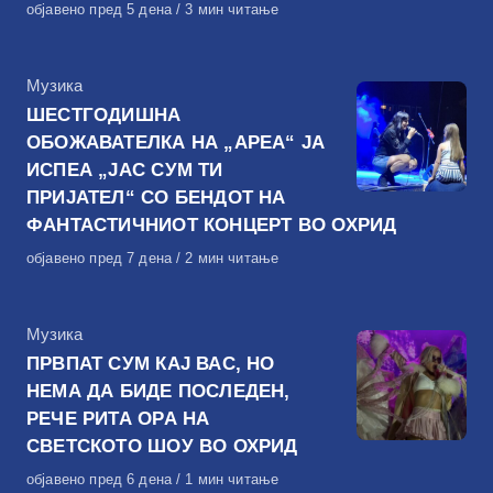
Објавено
објавено пред 5 дена
3 мин читање
на
КАтегорија
Музика
ШЕСТГОДИШНА
ОБОЖАВАТЕЛКА НА „АРЕА“ ЈА
ИСПЕА „ЈАС СУМ ТИ
ПРИЈАТЕЛ“ СО БЕНДОТ НА
ФАНТАСТИЧНИОТ КОНЦЕРТ ВО ОХРИД
Објавено
објавено пред 7 дена
2 мин читање
на
КАтегорија
Музика
ПРВПАТ СУМ КАЈ ВАС, НО
НЕМА ДА БИДЕ ПОСЛЕДЕН,
РЕЧЕ РИТА ОРА НА
СВЕТСКОТО ШОУ ВО ОХРИД
Објавено
објавено пред 6 дена
1 мин читање