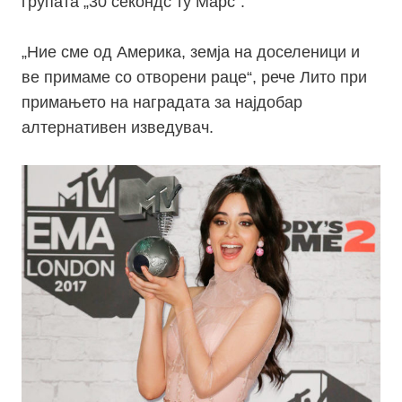
групата „30 секондс ту Марс“.
„
Ние сме од Америка, земја на доселеници и
ве примаме со отворени раце“, рече Лито при
примањето на наградата за најдобар
алтернативен изведувач.