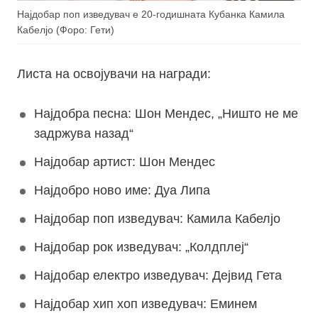
Најдобар поп изведувач е 20-годишната Кубанка Камила
Кабелјо (Форо: Гети)
Листа на освојувачи на награди:
Најдобра песна: Шон Мендес, „Ништо не ме
задржува назад“
Најдобар артист: Шон Мендес
Најдобро ново име: Дуа Липа
Најдобар поп изведувач: Камила Кабелјо
Најдобар рок изведувач: „Колдплеј“
Најдобар електро изведувач: Дејвид Гета
Најдобар хип хоп изведувач: Еминем