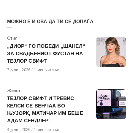
МОЖНО Е И ОВА ДА ТИ СЕ ДОПАЃА
КАтегорија
Стил
„ДИОР“ ГО ПОБЕДИ „ШАНЕЛ“
ЗА СВАДБЕНИОТ ФУСТАН НА
ТЕЈЛОР СВИФТ
Објавено
7 јули , 2026
1 мин читање
на
КАтегорија
Живот
ТЕЈЛОР СВИФТ И ТРЕВИС
КЕЛСИ СЕ ВЕНЧАА ВО
ЊУЈОРК, МАТИЧАР ИМ БЕШЕ
АДАМ СЕНДЛЕР
Објавено
4 јули , 2026
1 мин читање