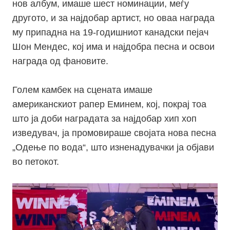
нов албум, имаше шест номинации, меѓу
другото, и за најдобар артист, но оваа награда
му припадна на 19-годишниот канадски пејач
Шон Мендес, кој има и најдобра песна и освои
награда од фановите.
Голем камбек на сцената имаше
американскиот рапер Еминем, кој, покрај тоа
што ја доби наградата за најдобар хип хоп
изведувач,
ја промовираше својата нова песна
„Одење по вода“, што изненадувачки ја објави
во петокот.