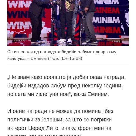
Се изненади од наградата бидејќи албумот допрва му
излегува. – Еминем (Фото: Ем-Ти-Ви)
„
Не знам како воопшто ја добив оваа награда,
бидејќи издадов албум пред неколку години,
но сега ми излегува нов“, кажа Еминем.
И овие награди не можеа да поминат без
политички забелешки, за што се погрижи
актерот Џеред Лито, инаку, фронтмен на