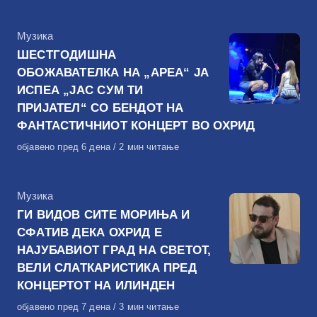
на
КАтегорија
Музика
ШЕСТГОДИШНА
ОБОЖАВАТЕЛКА НА „АРЕА“ ЈА
ИСПЕА „ЈАС СУМ ТИ
ПРИЈАТЕЛ“ СО БЕНДОТ НА
ФАНТАСТИЧНИОТ КОНЦЕРТ ВО ОХРИД
Објавено
објавено пред 6 дена
2 мин читање
на
КАтегорија
Музика
ГИ ВИДОВ СИТЕ МОРИЊА И
СФАТИВ ДЕКА ОХРИД Е
НАЈУБАВИОТ ГРАД НА СВЕТОТ,
ВЕЛИ СЛАТКАРИСТИКА ПРЕД
КОНЦЕРТОТ НА ИЛИНДЕН
Објавено
објавено пред 7 дена
3 мин читање