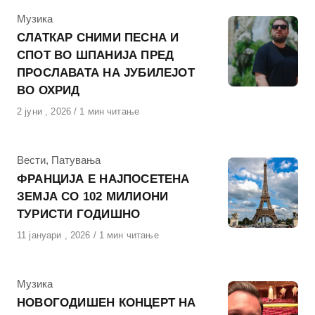
КАтегорија
Музика
СЛАТКАР СНИМИ ПЕСНА И
СПОТ ВО ШПАНИЈА ПРЕД
ПРОСЛАВАТА НА ЈУБИЛЕЈОТ
ВО ОХРИД
Објавено
2 јуни , 2026
1 мин читање
на
КАтегорија
Вести
,
Патувања
ФРАНЦИЈА Е НАЈПОСЕТЕНА
ЗЕМЈА СО 102 МИЛИОНИ
ТУРИСТИ ГОДИШНО
Објавено
11 јануари , 2026
1 мин читање
на
КАтегорија
Музика
НОВОГОДИШЕН КОНЦЕРТ НА