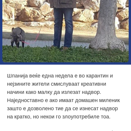
Шпанија веќе една недела е во карантин
и
нејзините жители
смислуваат креативни
начини како малку да излезат надвор.
Наједноставно е ако имаат домашен миленик
зашто е дозволено тие да се изнесат надвор
на кратко, но некои го злоупотребиле тоа.