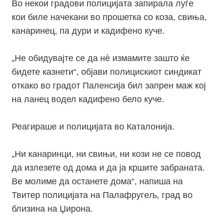
Во некои градови полицијата запирала луѓе
кои биле начекани во прошетка со коза, свиња,
канаринец, па дури и кадифено куче.
„Н
е обидувајте се да нѐ измамите зашто ќе
бидете казнети“, објави полицискиот синдикат
откако во градот Паленсија бил запрен маж кој
на ланец водел кадифено бело куче.
Реагираше и полицијата во Каталонија.
„
Ни канаринци, ни свињи, ни кози не се повод
да излезете од дома и да ја кршите забраната.
Ве молиме да останете дома“, напиша на
Твитер полицијата на Палафругељ, град во
близина на Џирона.