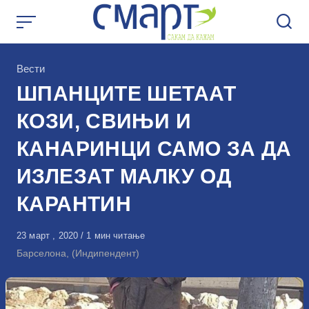
Skip
to
content
КАтегорија
Вести
ШПАНЦИТЕ ШЕТААТ
КОЗИ, СВИЊИ И
КАНАРИНЦИ САМО ЗА ДА
ИЗЛЕЗАТ МАЛКУ ОД
КАРАНТИН
Објавено
23 март , 2020
1 мин читање
на
Барселона, (Индипендент)