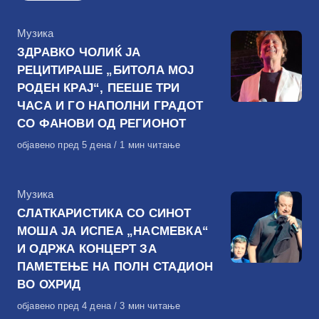
КАтегорија
Музика
ЗДРАВКО ЧОЛИЌ ЈА
РЕЦИТИРАШЕ „БИТОЛА МОЈ
РОДЕН КРАЈ“, ПЕЕШЕ ТРИ
ЧАСА И ГО НАПОЛНИ ГРАДОТ
СО ФАНОВИ ОД РЕГИОНОТ
Објавено
објавено пред 5 дена
1 мин читање
на
КАтегорија
Музика
СЛАТКАРИСТИКА СО СИНОТ
МОША ЈА ИСПЕА „НАСМЕВКА“
И ОДРЖА КОНЦЕРТ ЗА
ПАМЕТЕЊЕ НА ПОЛН СТАДИОН
ВО ОХРИД
Објавено
објавено пред 4 дена
3 мин читање