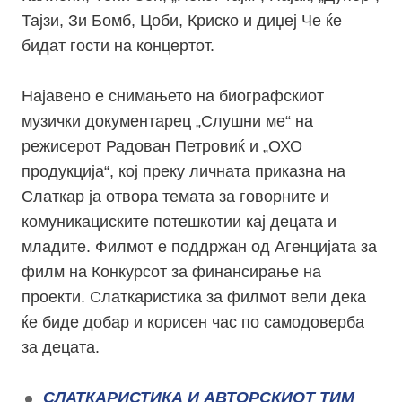
Тајзи, Зи Бомб, Цоби, Криско и диџеј Че ќе
бидат гости на концертот.
Најавено е снимањето на биографскиот
музички документарец „Слушни ме“ на
режисерот Радован Петровиќ и „ОХО
продукција“, кој преку личната приказна на
Слаткар ја отвора темата за говорните и
комуникациските потешкотии кај децата и
младите. Филмот е поддржан од Агенцијата за
филм на Конкурсот за финансирање на
проекти. Слаткаристика за филмот вели дека
ќе биде добар и корисен час по самодоверба
за децата.
СЛАТКАРИСТИКА И АВТОРСКИОТ ТИМ