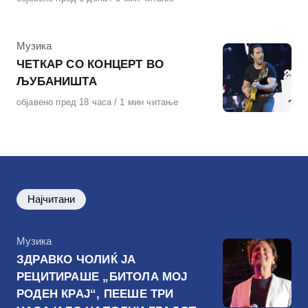
на
КАтегорија
Музика
ЧЕТКАР СО КОНЦЕРТ ВО
ЉУБАНИШТА
Објавено
објавено пред 18 часа
1 мин читање
на
Најчитани
КАтегорија
Музика
ЗДРАВКО ЧОЛИЌ ЈА
РЕЦИТИРАШЕ „БИТОЛА МОЈ
РОДЕН КРАЈ“, ПЕЕШЕ ТРИ