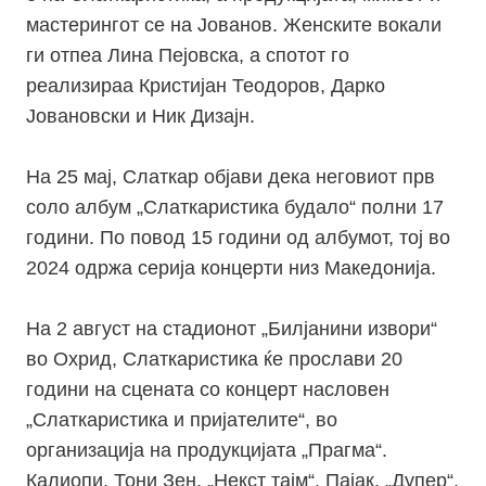
мастерингот се на Јованов. Женските вокали
ги отпеа Лина Пејовска, а спотот го
реализираа Кристијан Теодоров, Дарко
Јовановски и Ник Дизајн.
На 25 мај, Слаткар објави дека неговиот прв
соло албум „Слаткаристика будало“ полни 17
години. По повод 15 години од албумот, тој во
2024 одржа серија концерти низ Македонија.
На 2 август на стадионот „Билјанини извори“
во Охрид, Слаткаристика ќе прослави 20
години на сцената со концерт насловен
„Слаткаристика и пријателите“, во
организација на продукцијата „Прагма“. ​
Калиопи, Тони Зен, „Некст тајм“, Пајак, „Дупер“,