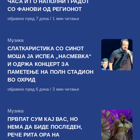
ЧАСА И ГО НАПОЛНИ ГРАДОТ
СО ФАНОВИ ОД РЕГИОНОТ
Објавено
објавено пред 7 дена
1 мин читање
на
КАтегорија
Музика
СЛАТКАРИСТИКА СО СИНОТ
МОША ЈА ИСПЕА „НАСМЕВКА“
И ОДРЖА КОНЦЕРТ ЗА
ПАМЕТЕЊЕ НА ПОЛН СТАДИОН
ВО ОХРИД
Објавено
објавено пред 6 дена
3 мин читање
на
КАтегорија
Музика
ПРВПАТ СУМ КАЈ ВАС, НО
НЕМА ДА БИДЕ ПОСЛЕДЕН,
РЕЧЕ РИТА ОРА НА