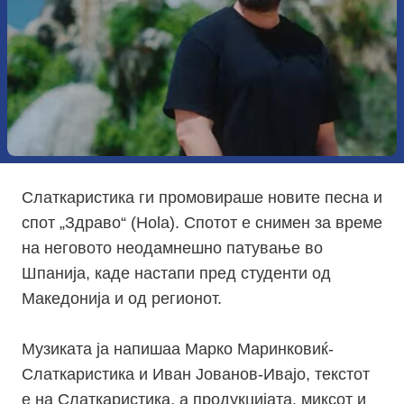
Слаткаристика
ги промовираше новите песна и
спот „Здраво“ (Hola). Спотот е снимен за време
на неговото неодамнешно патување во
Шпанија, каде настапи пред студенти од
Македонија и од регионот.
Музиката ја напишаа Марко Маринковиќ-
Слаткаристика и Иван Јованов-Ивајо, текстот
е на Слаткаристика, а продукцијата, миксот и