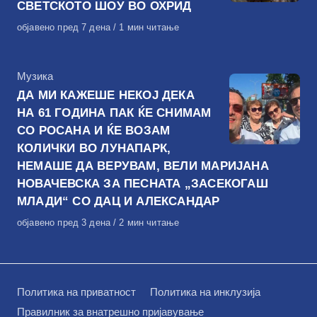
СВЕТСКОТО ШОУ ВО ОХРИД
Објавено
објавено пред 7 дена
1 мин читање
на
КАтегорија
Музика
ДА МИ КАЖЕШЕ НЕКОЈ ДЕКА
НА 61 ГОДИНА ПАК ЌЕ СНИМАМ
СО РОСАНА И ЌЕ ВОЗАМ
КОЛИЧКИ ВО ЛУНАПАРК,
НЕМАШЕ ДА ВЕРУВАМ, ВЕЛИ МАРИЈАНА
НОВАЧЕВСКА ЗА ПЕСНАТА „ЗАСЕКОГАШ
МЛАДИ“ СО ДАЦ И АЛЕКСАНДАР
Објавено
објавено пред 3 дена
2 мин читање
на
Политика на приватност
Политика на инклузија
Правилник за внатрешно пријавување