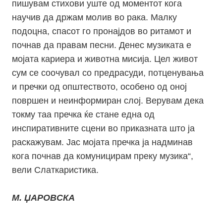
пишувам стихови уште од моментот кога
научив да држам молив во рака. Малку
подоцна, спасот го пронајдов во ритамот и
почнав да правам песни. Денес музиката е
мојата кариера и животна мисија. Цел живот
сум се соочувал со предрасуди, потценувања
и пречки од општеството, особено од оној
површен и неинформиран слој. Верувам дека
токму таа пречка ќе стане една од
инспиративните сцени во приказната што ја
раскажувам. Јас мојата пречка ја надминав
кога почнав да комуницирам преку музика“,
вели Слаткаристика.
М. ЏАРОВСКА