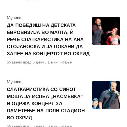
на
КАтегорија
Музика
ДА ПОБЕДИШ НА ДЕТСКАТА
ЕВРОВИЗИЈА ВО МАЛТА, Ѝ
РЕЧЕ СЛАТКАРИСТИКА НА АНА
СТОЈАНОСКА И ЈА ПОКАНИ ДА
ЗАПЕЕ НА КОНЦЕРТОТ ВО ОХРИД
Објавено
објавено пред 6 дена
1 мин читање
на
КАтегорија
Музика
СЛАТКАРИСТИКА СО СИНОТ
МОША ЈА ИСПЕА „НАСМЕВКА“
И ОДРЖА КОНЦЕРТ ЗА
ПАМЕТЕЊЕ НА ПОЛН СТАДИОН
ВО ОХРИД
Објавено
објавено пред 6 дена
3 мин читање