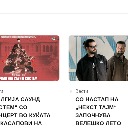
горија
ти
КАтегорија
Вести
АЛГИЈА САУНД
СО НАСТАП НА
СТЕМ“ СО
„НЕКСТ ТАЈМ“
НЦЕРТ ВО КУЌАТА
ЗАПОЧНУВА
 КАСАПОВИ НА
ВЕЛЕШКО ЛЕТО