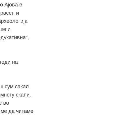
о Ајова е
красен и
археологија
ше и
едукативна“,
тоди на
аш сум сакал
 многу скапи.
е во
еме да читаме