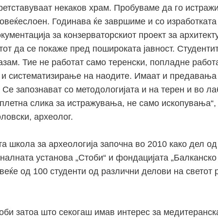
ретставуваат некаков храм. Пробуваме да го истражи
повеќеслоен. Годинава ќе завршиме и со изработката
кументација за конзерваторскиот проект за архитект
тот да се покаже пред пошироката јавност. Студенти
азам. Тие не работат само теренски, попладне работ
и систематизирање на наодите. Имаат и предавања 
 Се запознават со методологијата и на терен и во ла
плетна слика за истражувања, не само ископувања“,
ловски, археолог.
а школа за археологија започна во 2010 како дел од
налната установа „Стоби“ и фондацијата „Балканско
веќе од 100 студенти од различни делови на светот 
тоби затоа што секогаш имав интерес за медитеранск