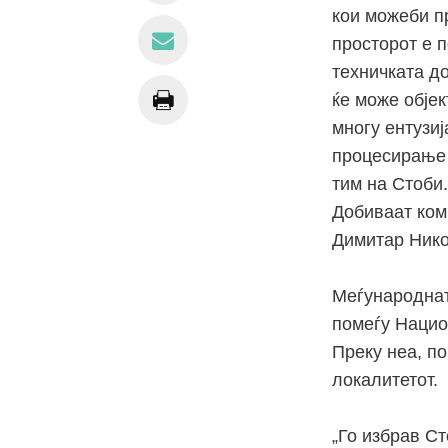
кои можеби п
просторот е 
техничката до
ќе може објек
многу ентузиј
процесирање 
тим на Стоби.
Добиваат ком
Димитар Нико
Меѓународнат
помеѓу Нацио
Преку неа, по
локалитетот.
„Го избрав С