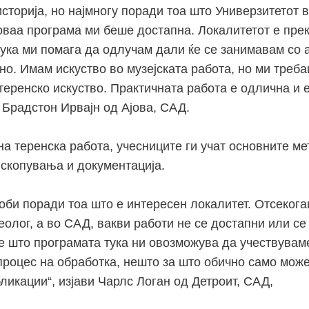
сторија, но најмногу поради тоа што Универзитетот в
 оваа програма ми беше достапна. Локалитетот е пре
тука ми помага да одлучам дали ќе се занимавам со 
о. Имам искуство во музејската работа, но ми треба
теренско искуство. Практичната работа е одлична и 
 Брадстон Ирвајн од Ајова, САД.
на теренска работа, учесниците ги учат основните ме
скопувања и документација.
тоби поради тоа што е интересен локалитет. Отсеког
олог, а во САД, вакви работи не се достапни или се
е што програмата тука ни овозможува да учествувам
процес на обработка, нешто за што обично само мож
ликации“, изјави Чарлс Логан од Детроит, САД,