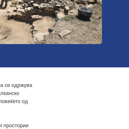
ја се одржува
алканско
 повеќето од
и простории