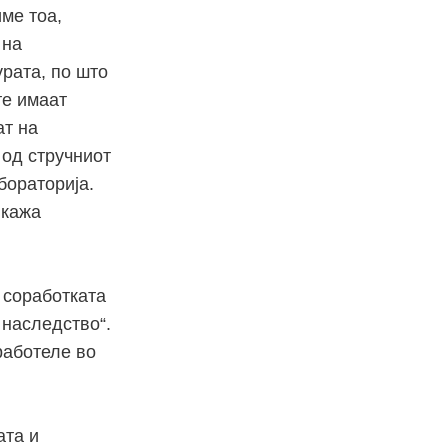
ме тоа,
 на
урата, по што
те имаат
ат на
од стручниот
бораторија.
 кажа
 соработката
 наследство“.
работеле во
ата и