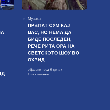
КАтегорија
Музика
ПРВПАТ СУМ КАЈ
НА
ВАС, НО НЕМА ДА
БИДЕ ПОСЛЕДЕН,
РЕЧЕ РИТА ОРА НА
СВЕТСКОТО ШОУ ВО
ОХРИД
Објавено
објавено пред 6 дена
ИД
на
1 мин читање