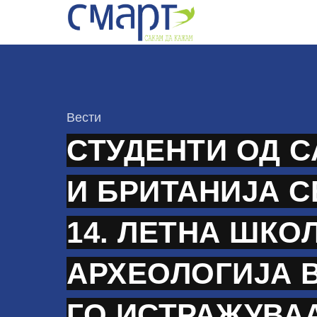
Skip
to
content
КАтегорија
Вести
СТУДЕНТИ ОД С
И БРИТАНИЈА С
14. ЛЕТНА ШКО
АРХЕОЛОГИЈА В
ГО ИСТРАЖУВА