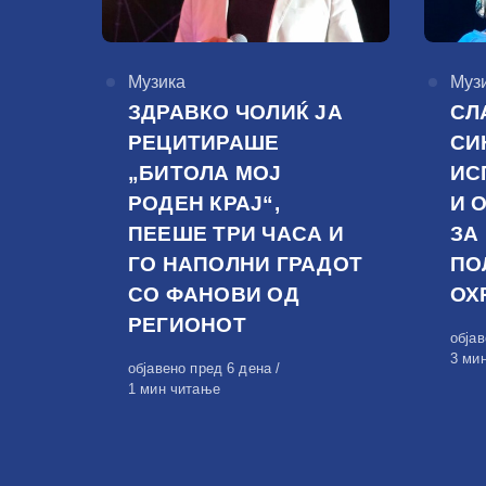
КАтегорија
Музика
КАте
Муз
ЗДРАВКО ЧОЛИЌ ЈА
СЛ
РЕЦИТИРАШЕ
СИ
„БИТОЛА МОЈ
ИС
РОДЕН КРАЈ“,
И 
ПЕЕШЕ ТРИ ЧАСА И
ЗА
ГО НАПОЛНИ ГРАДОТ
ПО
СО ФАНОВИ ОД
ОХ
РЕГИОНОТ
Обја
обја
на
3 ми
Објавено
објавено пред 6 дена
на
1 мин читање