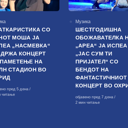
горија
ика
КАтегорија
Музика
АТКАРИСТИКА СО
ШЕСТГОДИШНА
НОТ МОША ЈА
ОБОЖАВАТЕЛКА 
ПЕА „НАСМЕВКА“
„АРЕА“ ЈА ИСПЕА
ОДРЖА КОНЦЕРТ
„ЈАС СУМ ТИ
 ПАМЕТЕЊЕ НА
ПРИЈАТЕЛ“ СО
ЛН СТАДИОН ВО
БЕНДОТ НА
РИД
ФАНТАСТИЧНИОТ
КОНЦЕРТ ВО ОХР
вено
вено пред 5 дена
н читање
Објавено
објавено пред 7 дена
на
2 мин читање