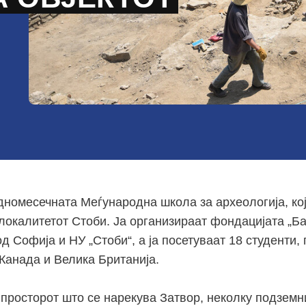
номесечната Меѓународна школа за археологија, ко
 локалитетот Стоби. Ја организираат фондацијата „Б
д Софија и НУ „Стоби“, а ја посетуваат 18 студенти,
 Канада и Велика Британија.
 просторот што се нарекува Затвор, неколку подземн