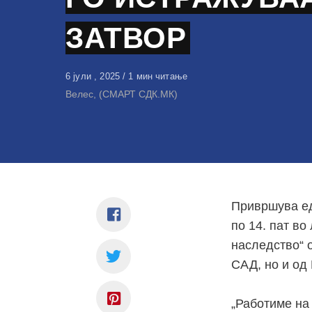
ЗАТВОР
Објавено
6 јули , 2025
1 мин читање
на
Велес, (СМАРТ СДК.МК)
Привршува ед
по 14. пат во
наследство“ о
САД, но и од
„Работиме на