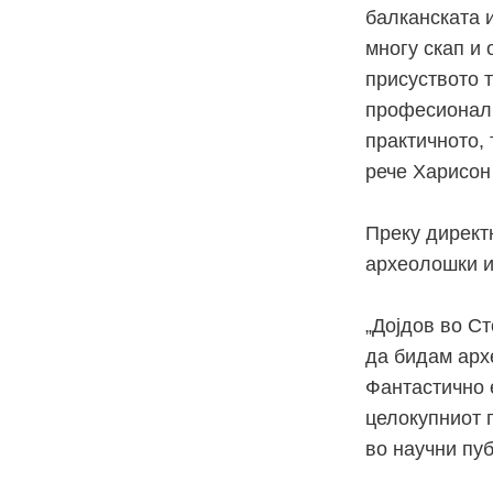
балканската и
многу скап и
присуството 
професионалн
практичното, 
рече Харисон
Преку директ
археолошки и
„Дојдов во С
да бидам архе
Фантастично 
целокупниот 
во научни пуб