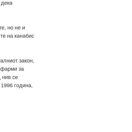
 дека
е, но не и
те на канабис
ралниот закон,
 фарми за
 нив се
 1996 година,