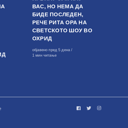
НА
ВАС, НО НЕМА ДА
БИДЕ ПОСЛЕДЕН,
РЕЧЕ РИТА ОРА НА
СВЕТСКОТО ШОУ ВО
ОХРИД
Објавено
објавено пред 5 дена
ИД
на
1 мин читање
е