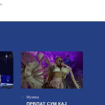
ње
КАтегорија
Музика
ПРВПАТ СУМ КАЈ