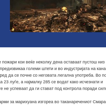
 пожари кои веќе неколку дена оставаат пустош низ
предизвикаа големи штети и во индустријата на кана
ред да се почне со неговата легална употреба. Во п
а 23 луѓе, а најмалку 285 се водат како исчезнати и
е не успеваат да ги стават под контрола поради сил
арми за марихуана изгореа во таканаречениот Смара