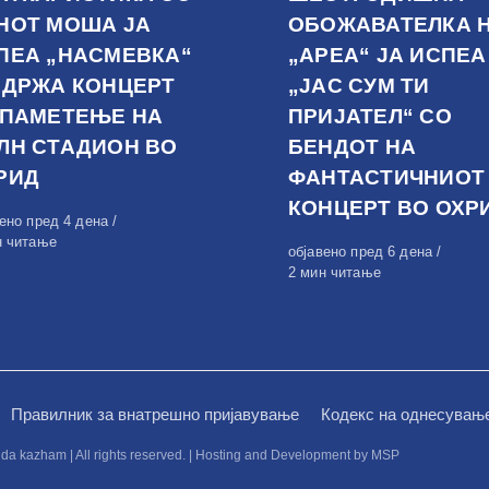
НОТ МОША ЈА
ОБОЖАВАТЕЛКА 
ПЕА „НАСМЕВКА“
„АРЕА“ ЈА ИСПЕА
ОДРЖА КОНЦЕРТ
„ЈАС СУМ ТИ
 ПАМЕТЕЊЕ НА
ПРИЈАТЕЛ“ СО
ЛН СТАДИОН ВО
БЕНДОТ НА
РИД
ФАНТАСТИЧНИОТ
КОНЦЕРТ ВО ОХР
вено
вено пред 4 дена
н читање
Објавено
објавено пред 6 дена
на
2 мин читање
Правилник за внатрешно пријавување
Кодекс на однесувањ
kazham | All rights reserved. | Hosting and Development by MSP