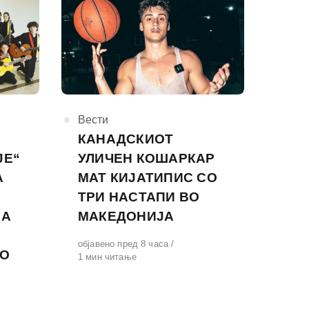
КАтегорија
Вести
Т
КАНАДСКИОТ
ЈЕ“
УЛИЧЕН КОШАРКАР
А
МАТ КИЈАТИПИС СО
ТРИ НАСТАПИ ВО
ЗА
МАКЕДОНИЈА
Објавено
објавено пред 8 часа
ВО
на
1 мин читање