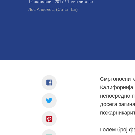
Објавено
12 октомври , 2017
1 мин читање
на
Лос Анџелес, (Си-Ен-Ен)
Смртоносните
Калифорнија 
непосредно п
досега загина
пожарникарит
Голем број ф