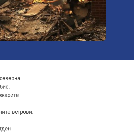
 северна
бис,
ожарите
ните ветрови.
гден