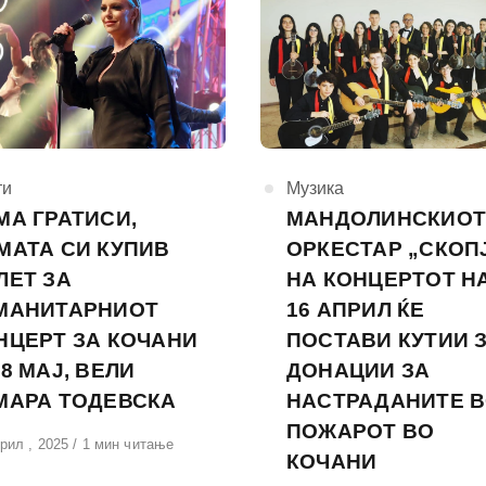
горија
ти
КАтегорија
Музика
МА ГРАТИСИ,
МАНДОЛИНСКИО
МАТА СИ КУПИВ
ОРКЕСТАР „СКОП
ЛЕТ ЗА
НА КОНЦЕРТОТ Н
МАНИТАРНИОТ
16 АПРИЛ ЌЕ
НЦЕРТ ЗА КОЧАНИ
ПОСТАВИ КУТИИ 
 8 МАЈ, ВЕЛИ
ДОНАЦИИ ЗА
МАРА ТОДЕВСКА
НАСТРАДАНИТЕ 
ПОЖАРОТ ВО
вено
рил , 2025
1 мин читање
КОЧАНИ