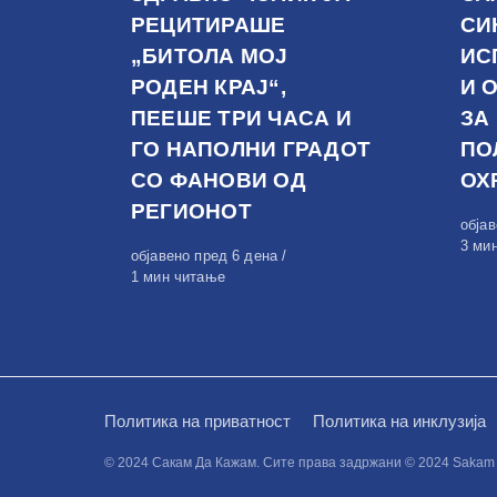
РЕЦИТИРАШЕ
СИ
„БИТОЛА МОЈ
ИС
РОДЕН КРАЈ“,
И 
ПЕЕШЕ ТРИ ЧАСА И
ЗА
ГО НАПОЛНИ ГРАДОТ
ПО
СО ФАНОВИ ОД
ОХ
РЕГИОНОТ
Обја
обја
на
3 ми
Објавено
објавено пред 6 дена
на
1 мин читање
Политика на приватност
Политика на инклузија
© 2024 Сакам Да Кажам. Сите права задржани © 2024 Sakam da 