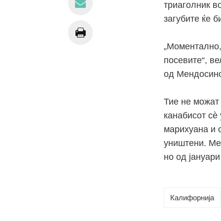
триаголник в
загубите ќе б
„Моментално, 
посевите“, в
од Мендосин
Тие не можат 
канабисот сѐ
марихуана и 
уништени. Ме
но од јануари
Калифорнија