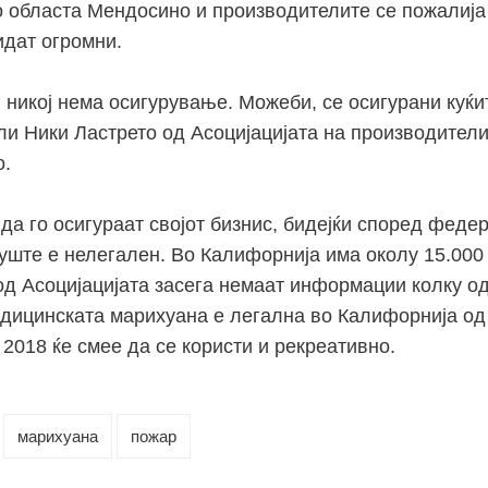
о областа Мендосино и производителите се пожалија
идат огромни.
никој нема осигурување. Можеби, се осигурани куќит
ели Ники Ластрето од Асоцијацијата на производители
о.
да го осигураат својот бизнис, бидејќи според феде
 уште е нелегален. Во Калифорнија има околу 15.000
од Асоцијацијата засега немаат информации колку од
дицинската марихуана е легална во Калифорнија од
 2018 ќе смее да се користи и рекреативно.
марихуана
пожар