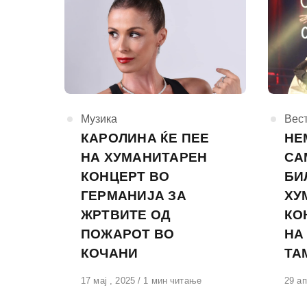
КАтегорија
Музика
КАте
Вес
КАРОЛИНА ЌЕ ПЕЕ
НЕ
НА ХУМАНИТАРЕН
СА
КОНЦЕРТ ВО
БИ
ГЕРМАНИЈА ЗА
ХУ
ЖРТВИТЕ ОД
КО
ПОЖАРОТ ВО
НА
КОЧАНИ
ТА
Објавено
17 мај , 2025
1 мин читање
Обја
29 ап
на
на