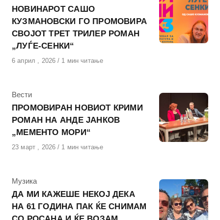
НОВИНАРОТ САШО
КУЗМАНОВСКИ ГО ПРОМОВИРА
СВОЈОТ ТРЕТ ТРИЛЕР РОМАН
„ЛУЃЕ-СЕНКИ“
Објавено
6 април , 2026
1 мин читање
на
КАтегорија
Вести
ПРОМОВИРАН НОВИОТ КРИМИ
РОМАН НА АНДЕ ЈАНКОВ
„МЕМЕНТО МОРИ“
Објавено
23 март , 2026
1 мин читање
на
КАтегорија
Музика
ДА МИ КАЖЕШЕ НЕКОЈ ДЕКА
НА 61 ГОДИНА ПАК ЌЕ СНИМАМ
СО РОСАНА И ЌЕ ВОЗАМ