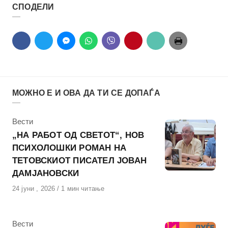
СПОДЕЛИ
МОЖНО Е И ОВА ДА ТИ СЕ ДОПАЃА
КАтегорија
Вести
„НА РАБОТ ОД СВЕТОТ“, НОВ
ПСИХОЛОШКИ РОМАН НА
ТЕТОВСКИОТ ПИСАТЕЛ ЈОВАН
ДАМЈАНОВСКИ
Објавено
24 јуни , 2026
1 мин читање
на
КАтегорија
Вести