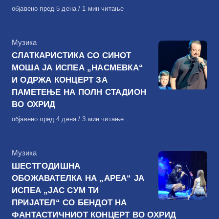
Објавено
објавено пред 5 дена
1 мин читање
на
КАтегорија
Музика
СЛАТКАРИСТИКА СО СИНОТ
МОША ЈА ИСПЕА „НАСМЕВКА“
И ОДРЖА КОНЦЕРТ ЗА
ПАМЕТЕЊЕ НА ПОЛН СТАДИОН
ВО ОХРИД
Објавено
објавено пред 4 дена
3 мин читање
на
КАтегорија
Музика
ШЕСТГОДИШНА
ОБОЖАВАТЕЛКА НА „АРЕА“ ЈА
ИСПЕА „ЈАС СУМ ТИ
ПРИЈАТЕЛ“ СО БЕНДОТ НА
ФАНТАСТИЧНИОТ КОНЦЕРТ ВО ОХРИД