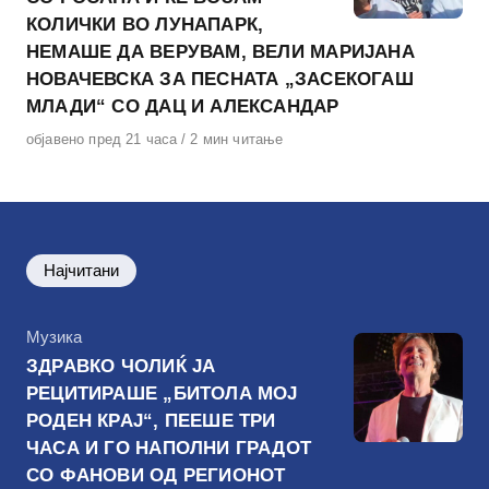
КОЛИЧКИ ВО ЛУНАПАРК,
НЕМАШЕ ДА ВЕРУВАМ, ВЕЛИ МАРИЈАНА
НОВАЧЕВСКА ЗА ПЕСНАТА „ЗАСЕКОГАШ
МЛАДИ“ СО ДАЦ И АЛЕКСАНДАР
Објавено
објавено пред 21 часа
2 мин читање
на
Најчитани
КАтегорија
Музика
ЗДРАВКО ЧОЛИЌ ЈА
РЕЦИТИРАШЕ „БИТОЛА МОЈ
РОДЕН КРАЈ“, ПЕЕШЕ ТРИ
ЧАСА И ГО НАПОЛНИ ГРАДОТ
СО ФАНОВИ ОД РЕГИОНОТ