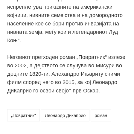
испреплетува приказните на американски
војници, нивните семејства и на домородното
население кое се бори против инвазијата на
нивната земја, меѓу кои и легендарниот Луд
Коњ“.
Неговиот претходен роман „Повратник“ излезе
во 2002, а дејството се случува во Мисури во
доцните 1820-ти. Алехандро Ињариту сними
филм според него во 2015, за кој Леонардо
ДиКаприо го освои својот прв Оскар.
„Повратник“
Леонардо Дикаприо
роман