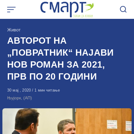
Skip
to
content
КАтегорија
Живот
АВТОРОТ НА
„ПОВРАТНИК“ НАЈАВИ
НОВ РОМАН ЗА 2021,
ПРВ ПО 20 ГОДИНИ
Објавено
30 мај , 2020
1 мин читање
на
Њујорк, (АП)