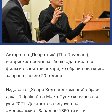
Авторот на „Повратник“ (The Revenant),
историскиот роман кој беше адаптиран во
филм и освои три оскари, ќе објави нова книга
за првпат после 20 години.
Издавачот „Хенри Холт енд компани“ објави
дека „Ridgeline“ на Мајкл Пунке ќе излезе во
јуни 2021. Дејството се случува на
американскиот Запад во 1860-ти и „ги