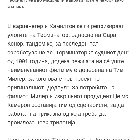
Габриел Луна во Мадрид ги направи првите чекори како
машина
Шварценегер и Хамилтон ќе ги репризираат
улогите на Терминатор, односно на Сара
Конор, тандем кој за последен пат
соработуваше во „Терминатор 2: судниот ден“
од 1991 година, додека режијата на сè уште
неименуваниот филм му е доверена на Тим
Милер, за кого ова е прв проект по
оригиналниот „Дедпул“. За потребите на
филмот, Милер и извршниот продуцент Џејмс
Камерон составија тим од сценаристи, за да
работат на приказна од која треба да
произлезе нова трилогија.