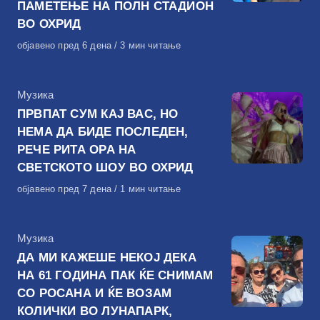
ПАМЕТЕЊЕ НА ПОЛН СТАДИОН
ВО ОХРИД
Објавено
објавено пред 6 дена
3 мин читање
на
КАтегорија
Музика
ПРВПАТ СУМ КАЈ ВАС, НО
НЕМА ДА БИДЕ ПОСЛЕДЕН,
РЕЧЕ РИТА ОРА НА
СВЕТСКОТО ШОУ ВО ОХРИД
Објавено
објавено пред 7 дена
1 мин читање
на
КАтегорија
Музика
ДА МИ КАЖЕШЕ НЕКОЈ ДЕКА
НА 61 ГОДИНА ПАК ЌЕ СНИМАМ
СО РОСАНА И ЌЕ ВОЗАМ
КОЛИЧКИ ВО ЛУНАПАРК,