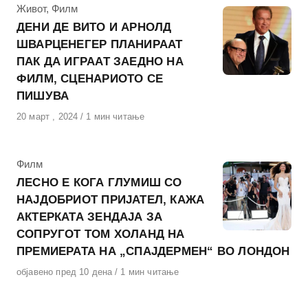
КАтегорија
Живот
,
Филм
ДЕНИ ДЕ ВИТО И АРНОЛД
ШВАРЦЕНЕГЕР ПЛАНИРААТ
ПАК ДА ИГРААТ ЗАЕДНО НА
ФИЛМ, СЦЕНАРИОТО СЕ
ПИШУВА
Објавено
20 март , 2024
1 мин читање
на
КАтегорија
Филм
ЛЕСНО Е КОГА ГЛУМИШ СО
НАЈДОБРИОТ ПРИЈАТЕЛ, КАЖА
АКТЕРКАТА ЗЕНДАЈА ЗА
СОПРУГОТ ТОМ ХОЛАНД НА
ПРЕМИЕРАТА НА „СПАЈДЕРМЕН“ ВО ЛОНДОН
Објавено
објавено пред 10 дена
1 мин читање
на