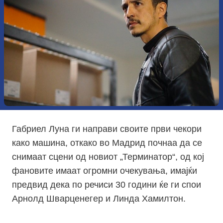
Габриел Луна ги направи своите први чекори
како машина, откако во Мадрид почнаа да се
снимаат сцени од новиот „Терминатор“, од кој
фановите имаат огромни очекувања, имајќи
предвид дека по речиси 30 години ќе ги спои
Арнолд Шварценегер и Линда Хамилтон.