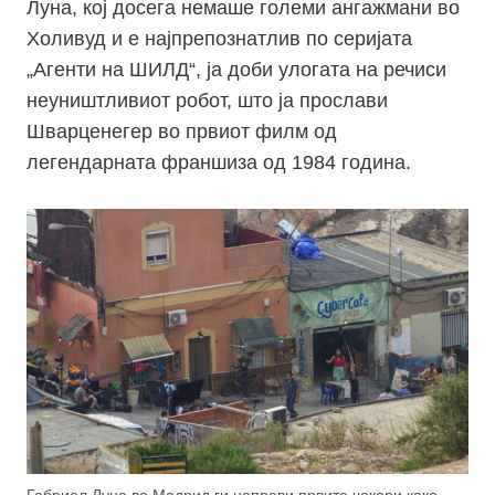
Луна, кој досега немаше големи ангажмани во
Холивуд и е најпрепознатлив по серијата
„Агенти на ШИЛД“, ја доби улогата на речиси
неуништливиот робот, што ја прослави
Шварценегер во првиот филм од
легендарната франшиза од 1984 година.