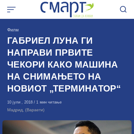
Skip
to
content
КАтегорија
Филм
ГАБРИЕЛ ЛУНА ГИ
НАПРАВИ ПРВИТЕ
ЧЕКОРИ КАКО МАШИНА
НА СНИМАЊЕТО НА
НОВИОТ „ТЕРМИНАТОР“
Објавено
10 јули , 2018
1 мин читање
на
Мадрид, (Вараети)