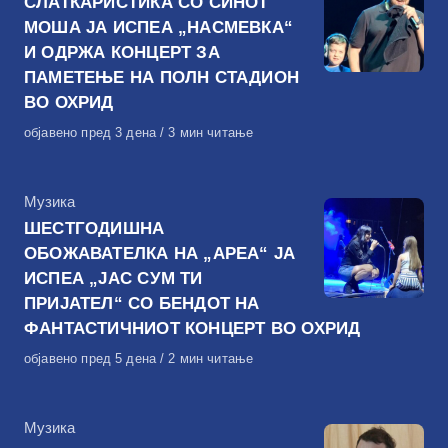
СЛАТКАРИСТИКА СО СИНОТ
МОША ЈА ИСПЕА „НАСМЕВКА“
И ОДРЖА КОНЦЕРТ ЗА
ПАМЕТЕЊЕ НА ПОЛН СТАДИОН
ВО ОХРИД
Објавено
објавено пред 3 дена
3 мин читање
на
КАтегорија
Музика
ШЕСТГОДИШНА
ОБОЖАВАТЕЛКА НА „АРЕА“ ЈА
ИСПЕА „ЈАС СУМ ТИ
ПРИЈАТЕЛ“ СО БЕНДОТ НА
ФАНТАСТИЧНИОТ КОНЦЕРТ ВО ОХРИД
Објавено
објавено пред 5 дена
2 мин читање
на
КАтегорија
Музика