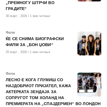
„ПРЕМНОГУ ШТРЧИ ВО
ГРАДИТЕ“
Објавено
30 март , 2026
1 мин читање
на
КАтегорија
Филм
ЌЕ СЕ СНИМА БИОГРАФСКИ
ФИЛМ ЗА „БОН ЏОВИ“
Објавено
20 март , 2026
1 мин читање
на
КАтегорија
Филм
ЛЕСНО Е КОГА ГЛУМИШ СО
НАЈДОБРИОТ ПРИЈАТЕЛ, КАЖА
АКТЕРКАТА ЗЕНДАЈА ЗА
СОПРУГОТ ТОМ ХОЛАНД НА
ПРЕМИЕРАТА НА „СПАЈДЕРМЕН“ ВО ЛОНДОН