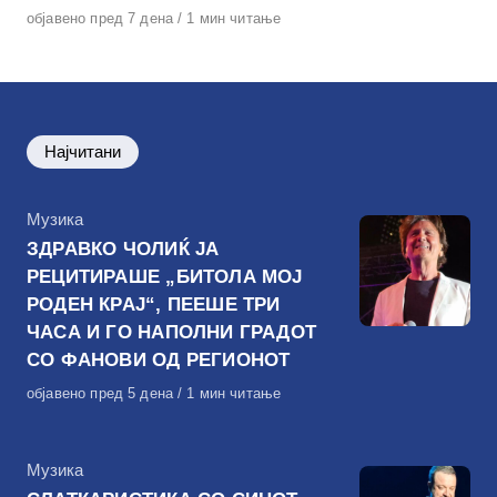
Објавено
објавено пред 7 дена
1 мин читање
на
Најчитани
КАтегорија
Музика
ЗДРАВКО ЧОЛИЌ ЈА
РЕЦИТИРАШЕ „БИТОЛА МОЈ
РОДЕН КРАЈ“, ПЕЕШЕ ТРИ
ЧАСА И ГО НАПОЛНИ ГРАДОТ
СО ФАНОВИ ОД РЕГИОНОТ
Објавено
објавено пред 5 дена
1 мин читање
на
КАтегорија
Музика