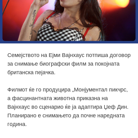
Семејството на Ејми Вајнхаус потпиша договор
за снимање биографски филм за покојната
британска пејачка.
Филмот ќе го продуцира „Монјументал пикчрс,
а фасцинантната животна приказна на
Вајнхаус во сценарио ќе ја адаптира Џеф Дин.
Планирано е снимањето да почне наредната
година.