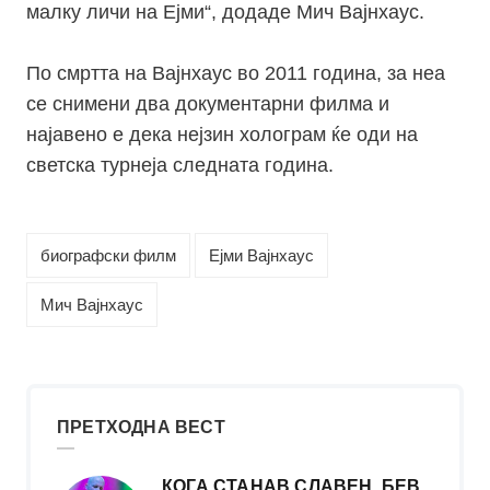
малку личи на Ејми“, додаде Мич Вајнхаус.
По смртта на Вајнхаус во 2011 година, за неа
се снимени два документарни филма и
најавено е дека нејзин холограм ќе оди на
светска турнеја следната година.
биографски филм
Ејми Вајнхаус
Мич Вајнхаус
ПРЕТХОДНА ВЕСТ
КОГА СТАНАВ СЛАВЕН, БЕВ