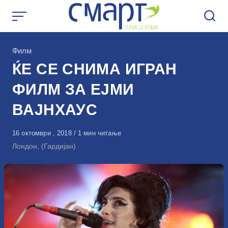
Skip
to
content
КАтегорија
Филм
ЌЕ СЕ СНИМА ИГРАН
ФИЛМ ЗА ЕЈМИ
ВАЈНХАУС
Објавено
16 октомври , 2018
1 мин читање
на
Лондон, (Гардијан)