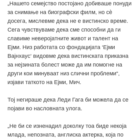
„Нашето семејство постојано добиваше понуди
за снимање на биографски филм, но сè
досега, мислевме дека не е вистинско време.
Сега чувствуваме дека сме способни да ги
славиме неверојатните живот и талент на
Ејми. Низ работата со фондацијата ‘Ејми
Вајнхаус‘ видовме дека вистинската приказна
за нејзината болест може да им помогне на
други кои минуваат низ слични проблеми“,
изјави таткото на Ејми, Мич.
Тој негираше дека Леди Гага би можела да се
појави во насловната улога.
„Не би се изненадил доколку тоа биде некоја
млада, непозната, англиска актерка, која по