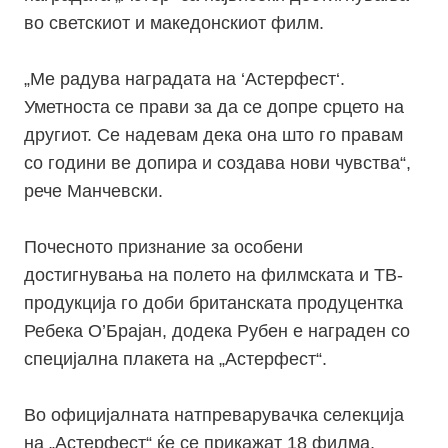
во светскиот и македонскиот филм.
„
Ме радува наградата на ‘Астерфест‘.
Уметноста се прави за да се допре срцето на
другиот. Се надевам дека она што го правам
со години ве допира и создава нови чувства“,
рече Манчевски.
Почесното признание за особени
достигнувања на полето на филмската и ТВ-
продукција го доби британската продуцентка
Ребека О’Брајан, додека Рубен е награден со
специјална плакета на „Астерфест“.
Во официјалната натпреварувачка селекција
на „Астерфест“ ќе се прикажат 18 филма,