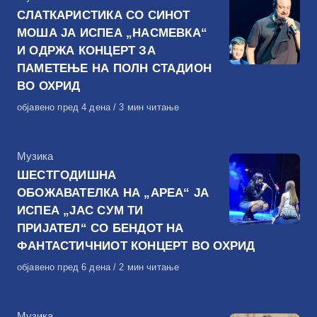
СЛАТКАРИСТИКА СО СИНОТ
МОША ЈА ИСПЕА „НАСМЕВКА“
И ОДРЖА КОНЦЕРТ ЗА
ПАМЕТЕЊЕ НА ПОЛН СТАДИОН
ВО ОХРИД
Објавено
објавено пред 4 дена
3 мин читање
на
КАтегорија
Музика
ШЕСТГОДИШНА
ОБОЖАВАТЕЛКА НА „АРЕА“ ЈА
ИСПЕА „ЈАС СУМ ТИ
ПРИЈАТЕЛ“ СО БЕНДОТ НА
ФАНТАСТИЧНИОТ КОНЦЕРТ ВО ОХРИД
Објавено
објавено пред 6 дена
2 мин читање
на
КАтегорија
Музика