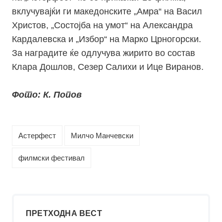
вклучувајќи ги македонските „Амра“ на Васил
Христов, „Состојба на умот“ на Александра
Кардалевска и „Избор“ на Марко Црногорски.
За наградите ќе одлучува жирито во состав
Клара Дошлов, Сезер Салихи и Ице Виранов.
Фото: К. Попов
Астерфест
Милчо Манчевски
филмски фестивал
ПРЕТХОДНА ВЕСТ