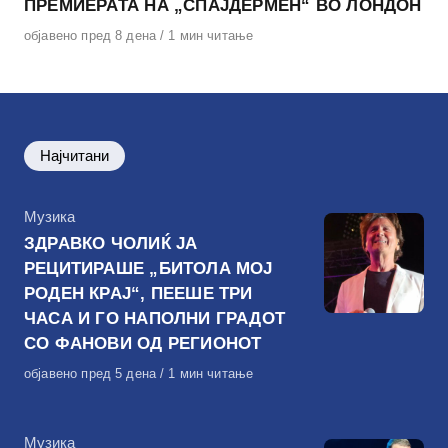
ПРЕМИЕРАТА НА „СПАЈДЕРМЕН“ ВО ЛОНДОН
Објавено
објавено пред 8 дена
1 мин читање
на
Најчитани
КАтегорија
Музика
ЗДРАВКО ЧОЛИЌ ЈА
РЕЦИТИРАШЕ „БИТОЛА МОЈ
РОДЕН КРАЈ“, ПЕЕШЕ ТРИ
ЧАСА И ГО НАПОЛНИ ГРАДОТ
СО ФАНОВИ ОД РЕГИОНОТ
Објавено
објавено пред 5 дена
1 мин читање
на
КАтегорија
Музика