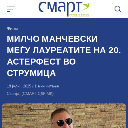
Skip
to
content
КАтегорија
Филм
МИЛЧО МАНЧЕВСКИ
МЕЃУ ЛАУРЕАТИТЕ НА 20.
АСТЕРФЕСТ ВО
СТРУМИЦА
Објавено
18 јули , 2025
1 мин читање
на
Скопје, (СМАРТ СДК.МК)