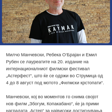
Милчо Манчевски, Ребека О‘Брајан и Емил
Рубен се лауреатите на 20. издание на
интернационалниот филмски фестивал
„Астерфест“, што ќе се одржи во Струмица од
4 до 8 август под мотото „Филмски крстопати“.
Манчевски, кој во моментов го снима својот
нов филм „Збогум, Копакабано“, ќе ја прими
наградата „Астер“ за највисоки достигнувања