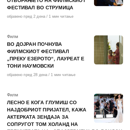
ОТВОРАЊЕТО НА ФИЛМСКИОТ
ФЕСТИВАЛ ВО СТРУМИЦА
Објавено
објавено пред 2 дена
1 мин читање
на
КАтегорија
Филм
ВО ДОЈРАН ПОЧНУВА
ФИЛМСКИОТ ФЕСТИВАЛ
„ПРЕКУ ЕЗЕРОТО“, ЛАУРЕАТ Е
ТОНИ НАУМОВСКИ
Објавено
објавено пред 28 дена
1 мин читање
на
КАтегорија
Филм
ЛЕСНО Е КОГА ГЛУМИШ СО
НАЈДОБРИОТ ПРИЈАТЕЛ, КАЖА
АКТЕРКАТА ЗЕНДАЈА ЗА
СОПРУГОТ ТОМ ХОЛАНД НА