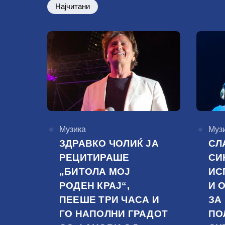
Најчитани
КАтегорија
Музика
КАте
Муз
ЗДРАВКО ЧОЛИЌ ЈА
СЛ
РЕЦИТИРАШЕ
СИ
„БИТОЛА МОЈ
ИС
РОДЕН КРАЈ“,
И 
ПЕЕШЕ ТРИ ЧАСА И
ЗА
ГО НАПОЛНИ ГРАДОТ
ПО