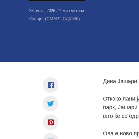
Објавено
23 јуни , 2026
1 мин читање
на
Скопје, (СМАРТ СДК.МК)
Дина Јашари 
Откако лани ј
парк, Јашари 
што ќе се одр
Ова е ново п