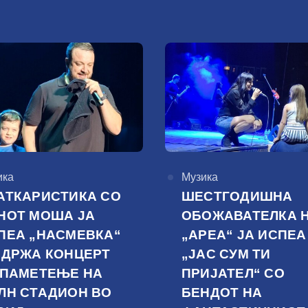
горија
ика
КАтегорија
Музика
АТКАРИСТИКА СО
ШЕСТГОДИШНА
НОТ МОША ЈА
ОБОЖАВАТЕЛКА 
ПЕА „НАСМЕВКА“
„АРЕА“ ЈА ИСПЕА
ОДРЖА КОНЦЕРТ
„ЈАС СУМ ТИ
 ПАМЕТЕЊЕ НА
ПРИЈАТЕЛ“ СО
ЛН СТАДИОН ВО
БЕНДОТ НА