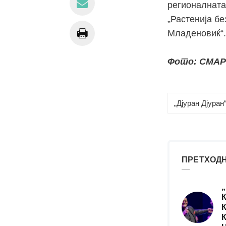
регионалната 
„Растенија бе
Младеновиќ“.
Фото: СМАР
„Дјуран Дјуран
ПРЕТХОДН