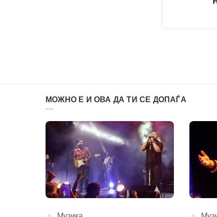
МОЖНО Е И ОВА ДА ТИ СЕ ДОПАЃА
КАтегорија
Музика
КАте
Муз