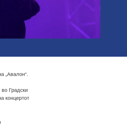
на „Авалон“.
“ во Градски
на концертот
а