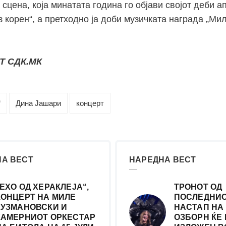
сцена, која минатата година го објави својот деби а
з корен“, а претходно ја доби музичката награда „Ми
Т СДК.МК
“
Дина Јашари
концерт
А ВЕСТ
НАРЕДНА ВЕСТ
„ЕХО ОД ХЕРАКЛЕЈА“,
ТРОНОТ ОД
КОНЦЕРТ НА МИЛЕ
ПОСЛЕДНИ
КУЗМАНОВСКИ И
НАСТАП НА
КАМЕРНИОТ ОРКЕСТАР
ОЗБОРН ЌЕ