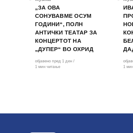
„ЗА ОВА
ИВ
СОНУВАВМЕ ОСУМ
ПР
ГОДИНИ“, ПОЛН
НО
АНТИЧКИ ТЕАТАР ЗА
КО
КОНЦЕРТОТ НА
БЕ
„ДУПЕР“ ВО ОХРИД
ДА
Објавено
објавено пред 1 ден
Обја
објав
на
1 мин читање
на
1 ми