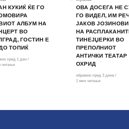
АН КУКИЌ ЌЕ ГО
ОВА ДОСЕГА НЕ 
ОМОВИРА
ГО ВИДЕЛ, ИМ РЕ
ВИОТ АЛБУМ НА
ЈАКОВ ЈОЗИНОВИ
НЦЕРТ ВО
НА РАСПЛАКАНИТ
ЛГРАД, ГОСТИН Е
ТИНЕЈЏЕРКИ ВО
ДО ТОПИЌ
ПРЕПОЛНИОТ
АНТИЧКИ ТЕАТАР
вено
ено пред 1 ден
ОХРИД
н читање
Објавено
објавено пред 3 дена
на
1 мин читање