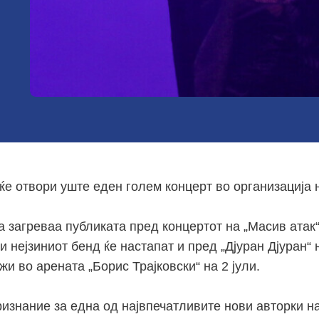
ќе отвори уште еден голем концерт во организација 
а загреваа публиката пред концертот на „Масив атак
и нејзиниот бенд ќе настапат и пред „Дјуран Дјуран“ 
жи во арената „Борис Трајковски“ на 2 јули.
ризнание за една од највпечатливите нови авторки н