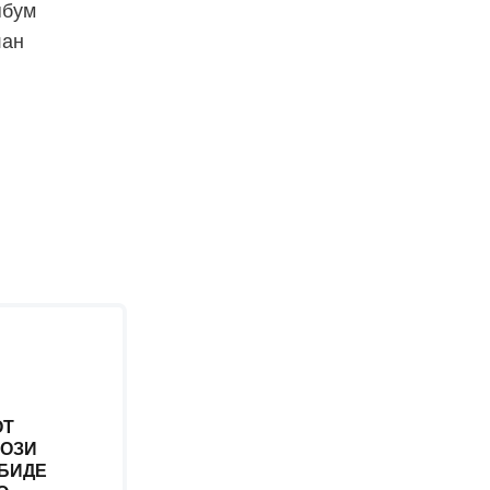
пбум
лан
ОТ
 ОЗИ
 БИДЕ