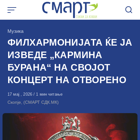
Skip
to
content
КАтегорија
Музика
ФИЛХАРМОНИЈАТА ЌЕ ЈА
ИЗВЕДЕ „КАРМИНА
БУРАНА“ НА СВОЈОТ
КОНЦЕРТ НА ОТВОРЕНО
Објавено
17 мај , 2026
1 мин читање
на
Скопје, (СМАРТ СДК.МК)