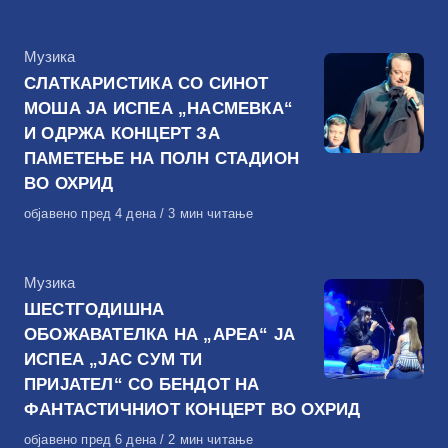
на
КАтегорија
Музика
СЛАТКАРИСТИКА СО СИНОТ
МОША ЈА ИСПЕА „НАСМЕВКА“
И ОДРЖА КОНЦЕРТ ЗА
ПАМЕТЕЊЕ НА ПОЛН СТАДИОН
ВО ОХРИД
Објавено
објавено пред 4 дена
3 мин читање
на
КАтегорија
Музика
ШЕСТГОДИШНА
ОБОЖАВАТЕЛКА НА „АРЕА“ ЈА
ИСПЕА „ЈАС СУМ ТИ
ПРИЈАТЕЛ“ СО БЕНДОТ НА
ФАНТАСТИЧНИОТ КОНЦЕРТ ВО ОХРИД
Објавено
објавено пред 6 дена
2 мин читање