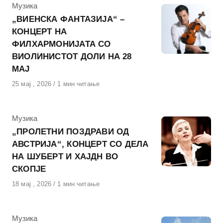
КАтегорија
Музика
„ВИЕНСКА ФАНТАЗИЈА“ –
КОНЦЕРТ НА
ФИЛХАРМОНИЈАТА СО
ВИОЛИНИСТОТ ДОЛИ НА 28
МАЈ
Објавено
25 мај , 2026
1 мин читање
на
КАтегорија
Музика
„ПРОЛЕТНИ ПОЗДРАВИ ОД
АВСТРИЈА“, КОНЦЕРТ СО ДЕЛА
НА ШУБЕРТ И ХАЈДН ВО
СКОПЈЕ
Објавено
18 мај , 2026
1 мин читање
на
КАтегорија
Музика