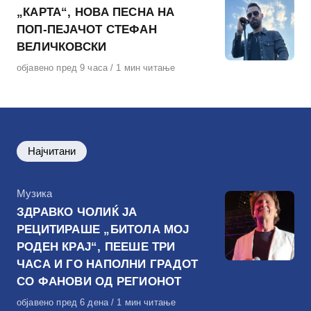
„КАРТА“, НОВА ПЕСНА НА
ПОП-ПЕЈАЧОТ СТЕФАН
ВЕЛИЧКОВСКИ
Објавено
објавено пред 9 часа
1 мин читање
на
Најчитани
КАтегорија
Музика
ЗДРАВКО ЧОЛИЌ ЈА
РЕЦИТИРАШЕ „БИТОЛА МОЈ
РОДЕН КРАЈ“, ПЕЕШЕ ТРИ
ЧАСА И ГО НАПОЛНИ ГРАДОТ
СО ФАНОВИ ОД РЕГИОНОТ
Објавено
објавено пред 6 дена
1 мин читање