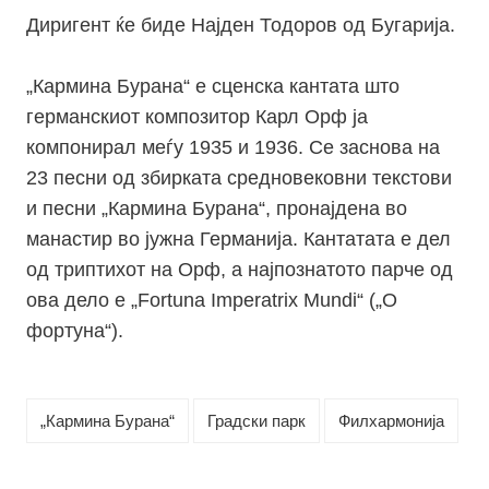
Диригент ќе биде Најден Тодоров од Бугарија.
„
Кармина Бурана“ е сценска кантата што
германскиот композитор Карл Орф ја
компонирал меѓу 1935 и 1936. Се заснова на
23 песни од збирката средновековни текстови
и песни „Кармина Бурана“, пронајдена во
манастир во јужна Германија. Кантатата е дел
од триптихот на Орф, а најпознатото парче од
ова дело е „Fortuna Imperatrix Mundi“ („О
фортуна“).
„Кармина Бурана“
Градски парк
Филхармонија