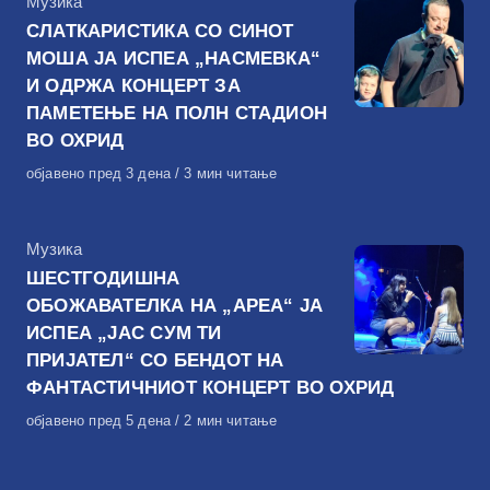
КАтегорија
Музика
СЛАТКАРИСТИКА СО СИНОТ
МОША ЈА ИСПЕА „НАСМЕВКА“
И ОДРЖА КОНЦЕРТ ЗА
ПАМЕТЕЊЕ НА ПОЛН СТАДИОН
ВО ОХРИД
Објавено
објавено пред 3 дена
3 мин читање
на
КАтегорија
Музика
ШЕСТГОДИШНА
ОБОЖАВАТЕЛКА НА „АРЕА“ ЈА
ИСПЕА „ЈАС СУМ ТИ
ПРИЈАТЕЛ“ СО БЕНДОТ НА
ФАНТАСТИЧНИОТ КОНЦЕРТ ВО ОХРИД
Објавено
објавено пред 5 дена
2 мин читање
на