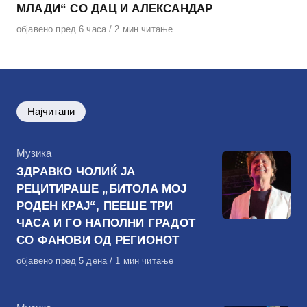
МЛАДИ“ СО ДАЦ И АЛЕКСАНДАР
Објавено
објавено пред 6 часа
2 мин читање
на
Најчитани
КАтегорија
Музика
ЗДРАВКО ЧОЛИЌ ЈА
РЕЦИТИРАШЕ „БИТОЛА МОЈ
РОДЕН КРАЈ“, ПЕЕШЕ ТРИ
ЧАСА И ГО НАПОЛНИ ГРАДОТ
СО ФАНОВИ ОД РЕГИОНОТ
Објавено
објавено пред 5 дена
1 мин читање
на