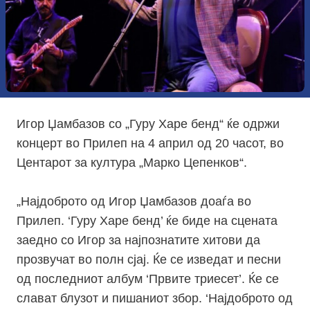
Игор Џамбазов со „Гуру Харе бенд“ ќе одржи
концерт во Прилеп на 4 април од 20 часот, во
Центарот за култура „Марко Цепенков“.
„Најдоброто од Игор Џамбазов доаѓа во
Прилеп. ‘Гуру Харе бенд’ ќе биде на сцената
заедно со Игор за најпознатите хитови да
прозвучат во полн сјај. Ќе се изведат и песни
од последниот албум ‘Првите триесет’. Ќе се
слават блузот и пишаниот збор. ‘Најдоброто од