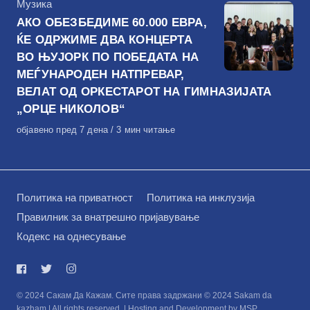
КАтегорија
Музика
АКО ОБЕЗБЕДИМЕ 60.000 ЕВРА,
ЌЕ ОДРЖИМЕ ДВА КОНЦЕРТА
ВО ЊУЈОРК ПО ПОБЕДАТА НА
МЕЃУНАРОДЕН НАТПРЕВАР,
ВЕЛАТ ОД ОРКЕСТАРОТ НА ГИМНАЗИЈАТА
„ОРЦЕ НИКОЛОВ“
Објавено
објавено пред 7 дена
3 мин читање
на
Политика на приватност
Политика на инклузија
Правилник за внатрешно пријавување
Кодекс на однесување
© 2024 Сакам Да Кажам. Сите права задржани © 2024 Sakam da
kazham | All rights reserved. | Hosting and Development by MSP