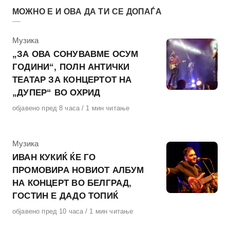
МОЖНО Е И ОВА ДА ТИ СЕ ДОПАЃА
КАтегорија
Музика
„ЗА ОВА СОНУВАВМЕ ОСУМ
ГОДИНИ“, ПОЛН АНТИЧКИ
ТЕАТАР ЗА КОНЦЕРТОТ НА
„ДУПЕР“ ВО ОХРИД
Објавено
објавено пред 8 часа
1 мин читање
на
КАтегорија
Музика
ИВАН КУКИЌ ЌЕ ГО
ПРОМОВИРА НОВИОТ АЛБУМ
НА КОНЦЕРТ ВО БЕЛГРАД,
ГОСТИН Е ДАДО ТОПИЌ
Објавено
објавено пред 10 часа
1 мин читање
на