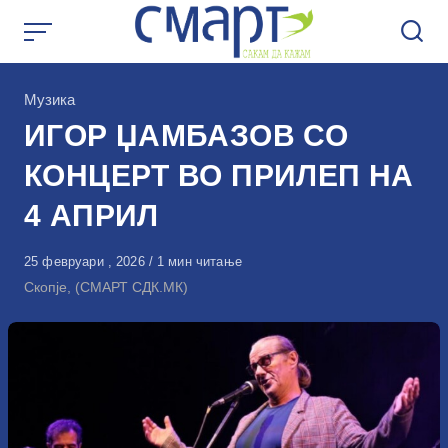
Skip
to
content
КАтегорија
Музика
ИГОР ЏАМБАЗОВ СО
КОНЦЕРТ ВО ПРИЛЕП НА
4 АПРИЛ
Објавено
25 февруари , 2026
1 мин читање
на
Скопје, (СМАРТ СДК.МК)