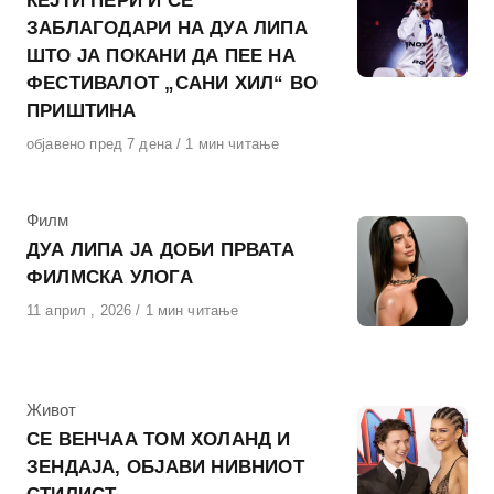
КЕЈТИ ПЕРИ Ѝ СЕ
ЗАБЛАГОДАРИ НА ДУА ЛИПА
ШТО ЈА ПОКАНИ ДА ПЕЕ НА
ФЕСТИВАЛОТ „САНИ ХИЛ“ ВО
ПРИШТИНА
Објавено
објавено пред 7 дена
1 мин читање
на
КАтегорија
Филм
ДУА ЛИПА ЈА ДОБИ ПРВАТА
ФИЛМСКА УЛОГА
Објавено
11 април , 2026
1 мин читање
на
КАтегорија
Живот
СЕ ВЕНЧАА ТОМ ХОЛАНД И
ЗЕНДАЈА, ОБЈАВИ НИВНИОТ