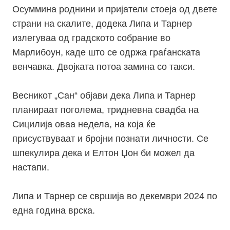
Осуммина роднини и пријатели стоеја од двете
страни на скалите, додека Липа и Тарнер
излегуваа од градското собрание во
Марлибоун, каде што се одржа граѓанската
венчавка. Двојката потоа замина со такси.
Весникот „Сан“ објави дека Липа и Тарнер
планираат поголема, тридневна свадба на
Сицилија оваа недела, на која ќе
присуствуваат и бројни познати личности. Се
шпекулира дека и Елтон Џон би можел да
настапи.
Липа и Тарнер се свршија во декември 2024 по
една година врска.