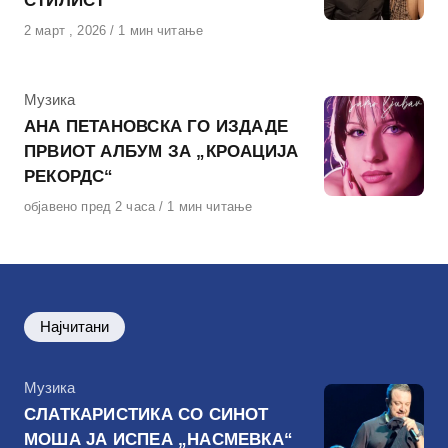
СТИЛИСТ
Објавено
2 март , 2026
1 мин читање
на
КАтегорија
Музика
АНА ПЕТАНОВСКА ГО ИЗДАДЕ
ПРВИОТ АЛБУМ ЗА „КРОАЦИЈА
РЕКОРДС“
Објавено
објавено пред 2 часа
1 мин читање
на
Најчитани
КАтегорија
Музика
СЛАТКАРИСТИКА СО СИНОТ
МОША ЈА ИСПЕА „НАСМЕВКА“