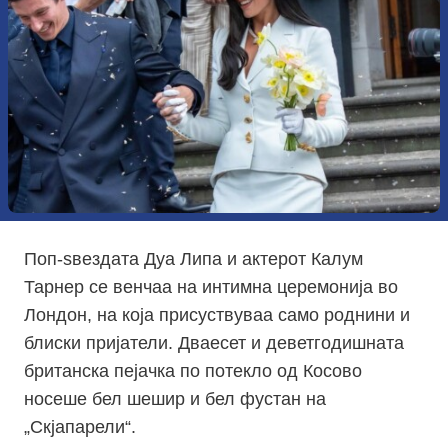
Поп-ѕвездата Дуа Липа и актерот Калум
Тарнер се венчаа на интимна церемонија во
Лондон, на која присуствуваа само роднини и
блиски пријатели. Дваесет и деветгодишната
британска пејачка по потекло од Косово
носеше бел шешир и бел фустан на
„Скјапарели“.