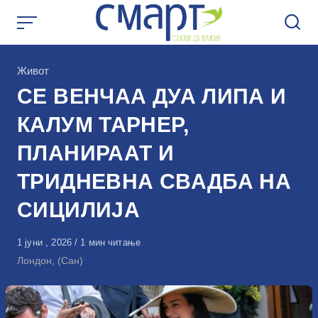
Skip
to
content
КАтегорија
Живот
СЕ ВЕНЧАА ДУА ЛИПА И
КАЛУМ ТАРНЕР,
ПЛАНИРААТ И
ТРИДНЕВНА СВАДБА НА
СИЦИЛИЈА
Објавено
1 јуни , 2026
1 мин читање
на
Лондон, (Сан)