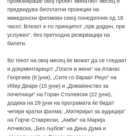
промовираше овој проект минатиот месец и
предвидува бесплатни проекции на
македонски филмови секој понеделник од 18
часот. Влезот е по принципот „прв дојден, прв
услужен“, без претходна резервација на
билети.
Во текот на овој месец ќе можат да се гледаат
и документарецот „Плати и жени“ на Атанас
Георгиев (8 јуни), „Сите го бараат Реџо“ на
Ибер Деари (15 јуни) и „Домаќинство за
почетници“ на Горан Столевски (22 јуни),
додека на 29 јуни на програмата ќе бидат
четири кратки филма: „Материјал за аудиција“
на Ѓорче Ставрески, „Амби“ на Марија
Апчевска, „Без љубов“ на Дина Дума и