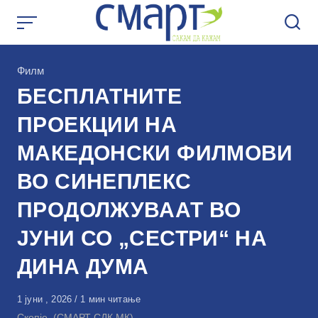
Skip
to
content
КАтегорија
Филм
БЕСПЛАТНИТЕ
ПРОЕКЦИИ НА
МАКЕДОНСКИ ФИЛМОВИ
ВО СИНЕПЛЕКС
ПРОДОЛЖУВААТ ВО
ЈУНИ СО „СЕСТРИ“ НА
ДИНА ДУМА
Објавено
1 јуни , 2026
1 мин читање
на
Скопје, (СМАРТ СДК.МК)