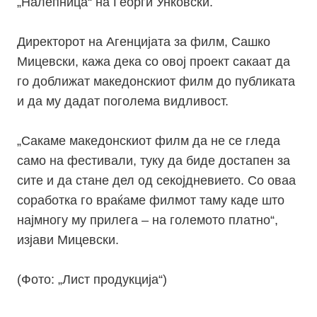
„Налепница“ на Георги Унковски.
Директорот на Агенцијата за филм, Сашко
Мицевски, кажа дека со овој проект сакаат да
го доближат македонскиот филм до публиката
и да му дадат поголема видливост.
„Сакаме македонскиот филм да не се гледа
само на фестивали, туку да биде достапен за
сите и да стане дел од секојдневието. Со оваа
соработка го враќаме филмот таму каде што
најмногу му прилега – на големото платно“,
изјави Мицевски.
(Фото: „Лист продукција“)