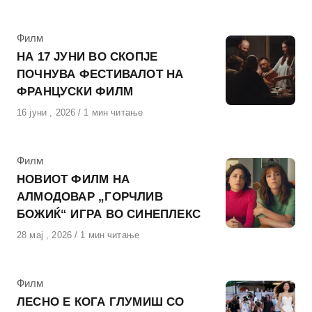
КАтегорија
Филм
НА 17 ЈУНИ ВО СКОПЈЕ
ПОЧНУВА ФЕСТИВАЛОТ НА
ФРАНЦУСКИ ФИЛМ
Објавено
16 јуни , 2026
1 мин читање
на
КАтегорија
Филм
НОВИОТ ФИЛМ НА
АЛМОДОВАР „ГОРЧЛИВ
БОЖИЌ“ ИГРА ВО СИНЕПЛЕКС
Објавено
28 мај , 2026
1 мин читање
на
КАтегорија
Филм
ЛЕСНО Е КОГА ГЛУМИШ СО