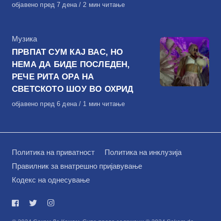
Објавено
објавено пред 7 дена
2 мин читање
на
КАтегорија
Музика
ПРВПАТ СУМ КАЈ ВАС, НО
НЕМА ДА БИДЕ ПОСЛЕДЕН,
РЕЧЕ РИТА ОРА НА
СВЕТСКОТО ШОУ ВО ОХРИД
Објавено
објавено пред 6 дена
1 мин читање
на
Политика на приватност
Политика на инклузија
Правилник за внатрешно пријавување
Кодекс на однесување