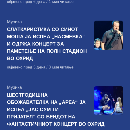
Објавено
објавено пред 6 дена
1 мин читање
на
КАтегорија
Музика
СЛАТКАРИСТИКА СО СИНОТ
МОША ЈА ИСПЕА „НАСМЕВКА“
И ОДРЖА КОНЦЕРТ ЗА
ПАМЕТЕЊЕ НА ПОЛН СТАДИОН
ВО ОХРИД
Објавено
објавено пред 5 дена
3 мин читање
на
КАтегорија
Музика
ШЕСТГОДИШНА
ОБОЖАВАТЕЛКА НА „АРЕА“ ЈА
ИСПЕА „ЈАС СУМ ТИ
ПРИЈАТЕЛ“ СО БЕНДОТ НА
ФАНТАСТИЧНИОТ КОНЦЕРТ ВО ОХРИД