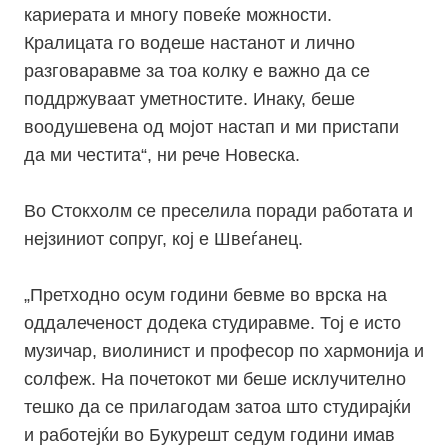
кариерата и многу повеќе можности.
Кралицата го водеше настанот и лично
разговаравме за тоа колку е важно да се
поддржуваат уметностите. Инаку, беше
воодушевена од мојот настап и ми пристапи
да ми честита“, ни рече Новеска.
Во Стокхолм се преселила поради работата и
нејзиниот сопруг, кој е Швеѓанец.
„Претходно осум години бевме во врска на
оддалеченост додека студиравме. Тој е исто
музичар, виолинист и професор по хармонија и
солфеж. На почетокот ми беше исклучително
тешко да се прилагодам затоа што студирајќи
и работејќи во Букурешт седум години имав