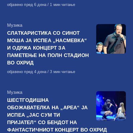
Објавено
објавено пред 6 дена
1 мин читање
на
КАтегорија
Музика
СЛАТКАРИСТИКА СО СИНОТ
МОША ЈА ИСПЕА „НАСМЕВКА“
И ОДРЖА КОНЦЕРТ ЗА
ПАМЕТЕЊЕ НА ПОЛН СТАДИОН
ВО ОХРИД
Објавено
објавено пред 4 дена
3 мин читање
на
КАтегорија
Музика
ШЕСТГОДИШНА
ОБОЖАВАТЕЛКА НА „АРЕА“ ЈА
ИСПЕА „ЈАС СУМ ТИ
ПРИЈАТЕЛ“ СО БЕНДОТ НА
ФАНТАСТИЧНИОТ КОНЦЕРТ ВО ОХРИД