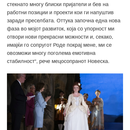
стекнато многу блиски пријатели и бев на
работни позиции и проекти кои ги напуштив
заради преселбата. Оттука започна една нова
фаза во мојот развиток, која со упорност ми
отвори нови прекрасни можности и, секако,
имајќи го сопругот Роде покрај мене, ми се
овозможи многу поголема емотивна
стабилност“, рече мецосопранот Новеска.