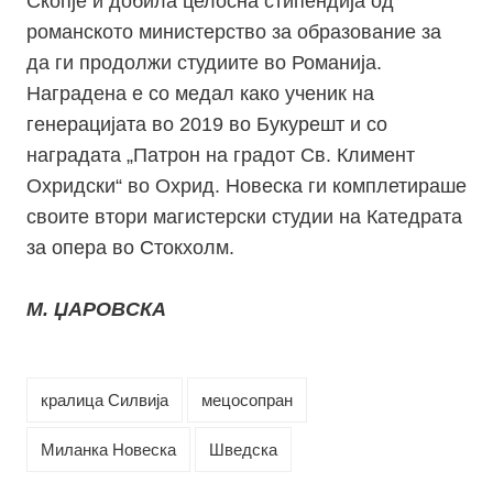
Скопје и добила целосна стипендија од
романското министерство за образование за
да ги продолжи студиите во Романија.
Наградена е со медал како ученик на
генерацијата во 2019 во Букурешт и со
наградата „Патрон на градот Св. Климент
Охридски“ во Охрид. Новеска ги комплетираше
своите втори магистерски студии на Катедрата
за опера во Стокхолм.
М. ЏАРОВСКА
кралица Силвија
мецосопран
Миланка Новеска
Шведска