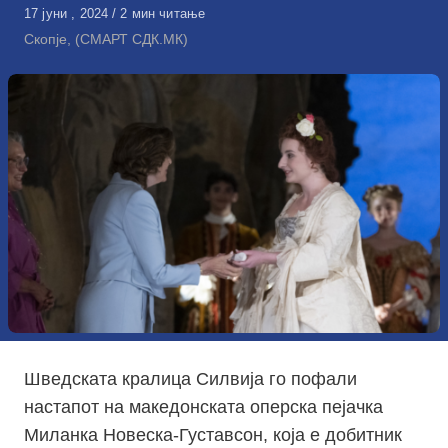
Објавено
17 јуни , 2024
2 мин читање
на
Скопје, (СМАРТ СДК.МК)
Шведската кралица Силвија го пофали
настапот на македонската оперска пејачка
Миланка Новеска-Густавсон, која е добитник