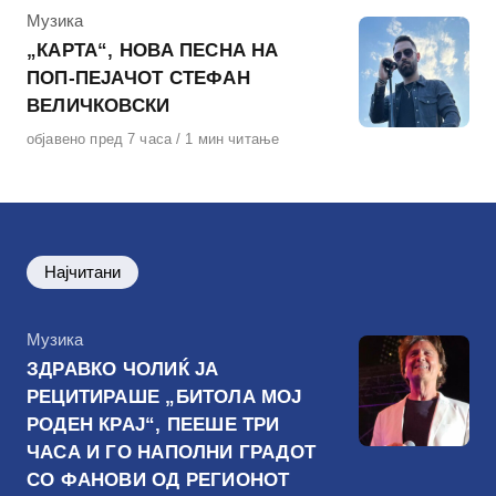
КАтегорија
Музика
„КАРТА“, НОВА ПЕСНА НА
ПОП-ПЕЈАЧОТ СТЕФАН
ВЕЛИЧКОВСКИ
Објавено
објавено пред 7 часа
1 мин читање
на
Најчитани
КАтегорија
Музика
ЗДРАВКО ЧОЛИЌ ЈА
РЕЦИТИРАШЕ „БИТОЛА МОЈ
РОДЕН КРАЈ“, ПЕЕШЕ ТРИ
ЧАСА И ГО НАПОЛНИ ГРАДОТ
СО ФАНОВИ ОД РЕГИОНОТ