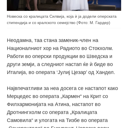
Новеска со кралицата Силвија, која ѝ ја додели оперската
стипендија и со кралското семејство (Фото: М. Гардер)
Неодамна, таа стана заменик-член на
Националниот хор на Радиото во Стокхолм.
Работи во оперски продукции во Шведска и
други земји, а следниот настап ќе ѝ биде во
Италија, во операта ‘Јулиј Цезар’ од Хандел.
Највпечатливи за неа досега се настапот како
Мерцедес во операта „Кармен“ на Крит со
Филхармонијата на Атина, настапот во
Дротнингхолм со операта „Кралицата
Самовила“ и улогата на Тизбе во операта