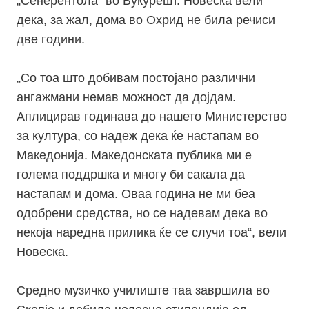
„Сенерентола“ во Букурешт. Новеска вели
дека, за жал, дома во Охрид не била речиси
две години.
„Со тоа што добивам постојано различни
ангажмани немав можност да дојдам.
Аплицирав годинава до нашето Министерство
за култура, со надеж дека ќе настапам во
Македонија. Македонската публика ми е
голема поддршка и многу би сакала да
настапам и дома. Оваа година не ми беа
одобрени средства, но се надевам дека во
некоја наредна прилика ќе се случи тоа“, вели
Новеска.
Средно музичко училиште таа завршила во