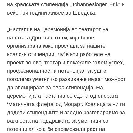
на кралската стипендија „Johanneslogen Erik“ и
веќе три години живее во Шведска.
„Настапив на церемонија во театарот на
палатата Дротнингхолм, која беше
организирана како прослава за нашите
кралски стипендии. Луѓе кои работеле на
проект во овој театар и покажале голем успех,
професионалност и потенцијал за уште
поголемо уметничко развивање имаат можност
да аплицираат за оваа стипендија. На
церемонијата настапив со сцена од операта
‘Магичната флејта’ од Моцарт. Кралицата ни ги
додели стипендиите и заедно разговаравме за
важноста на поддршката за уметници со
потенцијал која би овозможила раст на