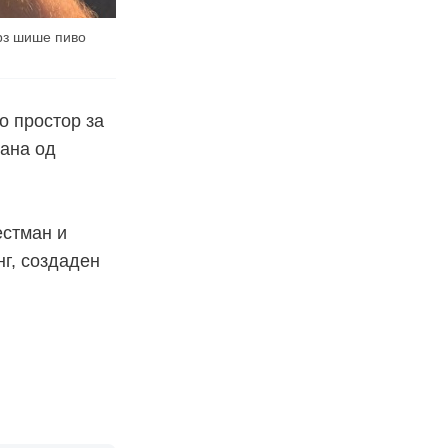
врз шише пиво
со простор за
рана од
.
естман и
г, создаден