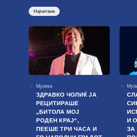
Најчитани
КАтегорија
Музика
КАте
Муз
ЗДРАВКО ЧОЛИЌ ЈА
СЛ
РЕЦИТИРАШЕ
СИ
„БИТОЛА МОЈ
ИС
РОДЕН КРАЈ“,
И 
ПЕЕШЕ ТРИ ЧАСА И
ЗА