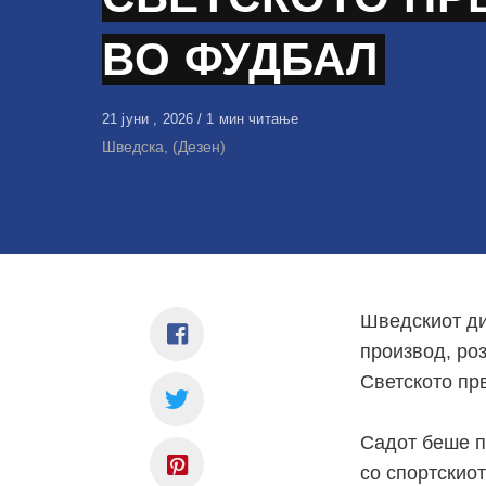
ВО ФУДБАЛ
Објавено
21 јуни , 2026
1 мин читање
на
Шведска, (Дезен)
Шведскиот ди
производ, ро
Светското пр
Садот беше п
со спортскиот