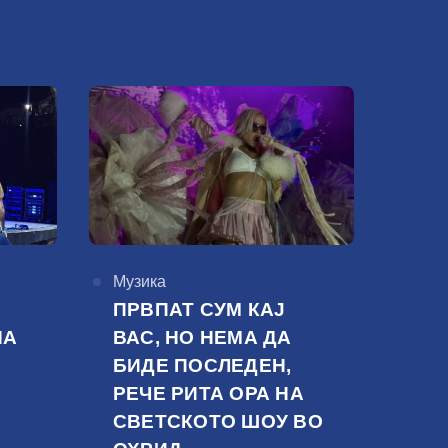
КАтегорија
Музика
ПРВПАТ СУМ КАЈ
НА
ВАС, НО НЕМА ДА
БИДЕ ПОСЛЕДЕН,
РЕЧЕ РИТА ОРА НА
СВЕТСКОТО ШОУ ВО