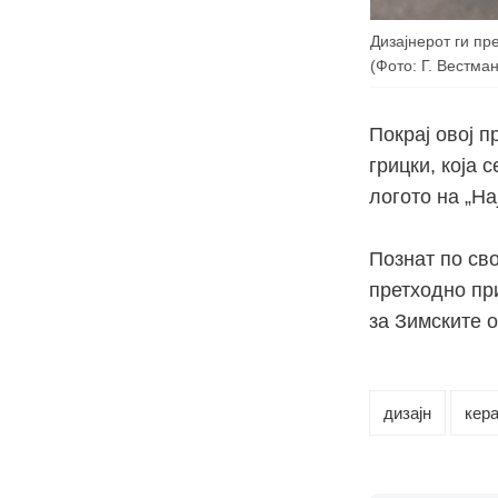
Дизајнерот ги пре
(Фото: Г. Вестман
Покрај овој п
грицки, која 
логото на „На
Познат по сво
претходно пр
за Зимските 
дизајн
кер