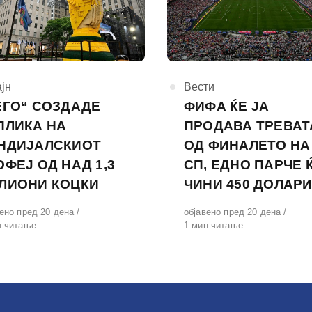
горија
јн
КАтегорија
Вести
ЕГО“ СОЗДАДЕ
ФИФА ЌЕ ЈА
ПЛИКА НА
ПРОДАВА ТРЕВАТ
НДИЈАЛСКИОТ
ОД ФИНАЛЕТО НА
ОФЕЈ ОД НАД 1,3
СП, ЕДНО ПАРЧЕ 
ЛИОНИ КОЦКИ
ЧИНИ 450 ДОЛАР
вено
вено пред 20 дена
Објавено
објавено пред 20 дена
н читање
на
1 мин читање