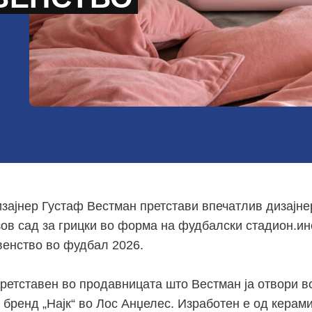
зајнер Густаф Вестман претстави впечатлив дизајне
зов сад за грицки во форма на фудбалски стадион.и
венство во фудбал 2026.
ретставен во продавницата што Вестман ја отвори в
 бренд „Најк“ во Лос Анџелес. Изработен е од керам