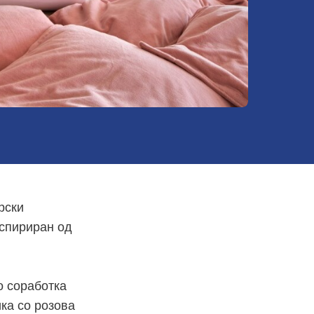
рски
нспириран од
о соработка
ика со розова