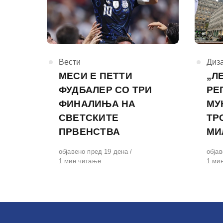
КАтегорија
Вести
КАте
Диза
МЕСИ Е ПЕТТИ
„Л
ФУДБАЛЕР СО ТРИ
РЕ
ФИНАЛИЊА НА
МУ
СВЕТСКИТЕ
ТР
ПРВЕНСТВА
МИ
Објавено
објавено пред 19 дена
Обја
обја
на
1 мин читање
на
1 ми