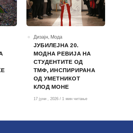
КАтегорија
Дизајн
,
Мода
ЈУБИЛЕЈНА 20.
А
МОДНА РЕВИЈА НА
СТУДЕНТИТЕ ОД
ЌЕ
ТМФ, ИНСПИРИРАНА
И
ОД УМЕТНИКОТ
КЛОД МОНЕ
Објавено
17 јуни , 2026
1 мин читање
на