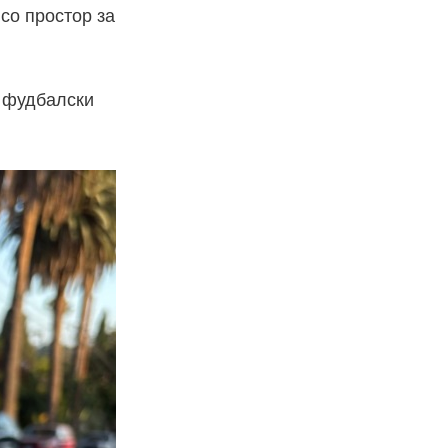
со простор за
а фудбалски