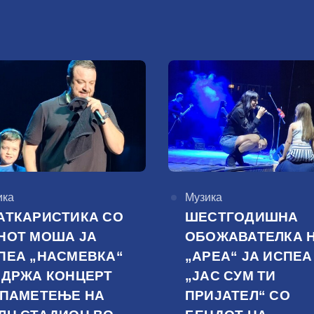
горија
ика
КАтегорија
Музика
АТКАРИСТИКА СО
ШЕСТГОДИШНА
НОТ МОША ЈА
ОБОЖАВАТЕЛКА 
ПЕА „НАСМЕВКА“
„АРЕА“ ЈА ИСПЕА
ОДРЖА КОНЦЕРТ
„ЈАС СУМ ТИ
 ПАМЕТЕЊЕ НА
ПРИЈАТЕЛ“ СО