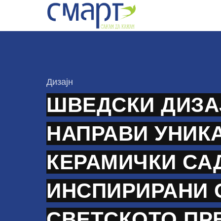
Skip
to
content
КАтегорија
Дизајн
ШВЕДСКИ ДИЗА
НАПРАВИ УНИК
КЕРАМИЧКИ СА
ИНСПИРИРАНИ 
СВЕТСКОТО ПР