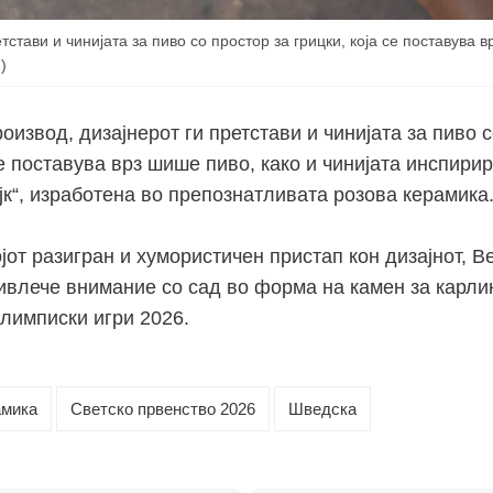
тстави и чинијата за пиво со простор за грицки, која се поставува 
)
роизвод, дизајнерот ги претстави и чинијата за пиво 
се поставува врз шише пиво, како и чинијата инспири
јк“, изработена во препознатливата розова керамика
јот разигран и хумористичен пристап кон дизајнот, В
ивлече внимание со сад во форма на камен за карлин
олимписки игри 2026.
амика
Светско првенство 2026
Шведска