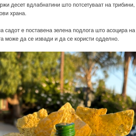
држи десет вдлабнатини што потсетуваат на трибини, 
ови храна.
на садот е поставена зелена подлога што асоцира н
та може да се извади и да се користи одделно.