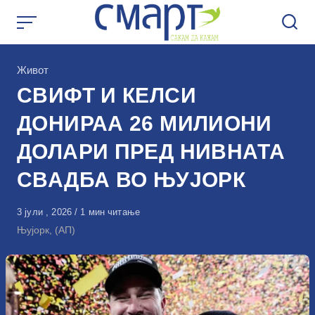
Skip
to
content
КАтегорија
Живот
СВИФТ И КЕЛСИ
ДОНИРАА 26 МИЛИОНИ
ДОЛАРИ ПРЕД НИВНАТА
СВАДБА ВО ЊУЈОРК
Објавено
3 јули , 2026
1 мин читање
на
Њујорк, (АП)