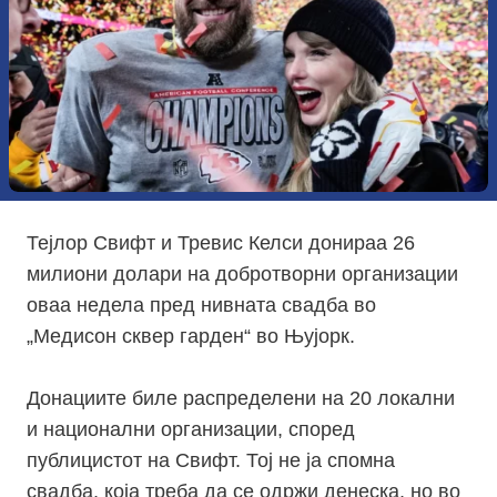
Тејлор Свифт и Тревис Келси донираа 26
милиони долари на добротворни организации
оваа недела пред нивната свадба во
„Медисон сквер гарден“ во Њујорк.
Донациите биле распределени на 20 локални
и национални организации, според
публицистот на Свифт. Тој не ја спомна
свадба, која треба да се одржи денеска, но во