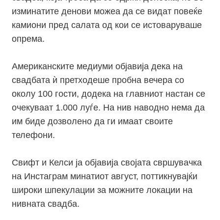
изминатите денови можеа да се видат повеќе
камиони пред салата од кои се истоваруваше
опрема.
Американските медиуми објавија дека на
свадбата ѝ претходеше пробна вечера со
околу 100 гости, додека на главниот настан се
очекуваат 1.000 луѓе. На нив наводно нема да
им биде дозволено да ги имаат своите
телефони.
Свифт и Келси ја објавија својата свршувачка
на Инстаграм минатиот август, поттикнувајќи
широки шпекулации за можните локации на
нивната свадба.