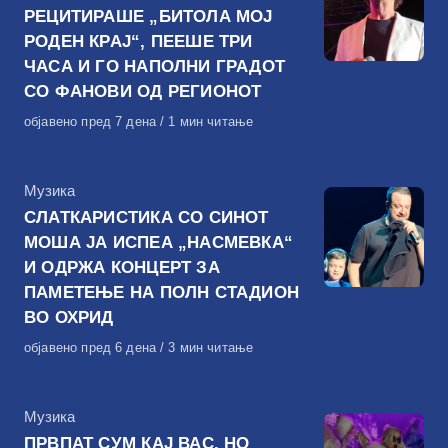
РЕЦИТИРАШЕ „БИТОЛА МОЈ
РОДЕН КРАЈ“, ПЕЕШЕ ТРИ
ЧАСА И ГО НАПОЛНИ ГРАДОТ
СО ФАНОВИ ОД РЕГИОНОТ
Објавено
објавено пред 7 дена
1 мин читање
на
КАтегорија
Музика
СЛАТКАРИСТИКА СО СИНОТ
МОША ЈА ИСПЕА „НАСМЕВКА“
И ОДРЖА КОНЦЕРТ ЗА
ПАМЕТЕЊЕ НА ПОЛН СТАДИОН
ВО ОХРИД
Објавено
објавено пред 6 дена
3 мин читање
на
КАтегорија
Музика
ПРВПАТ СУМ КАЈ ВАС, НО