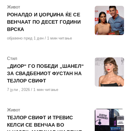
КАтегорија
Живот
РОНАЛДО И ЏОРЏИНА ЌЕ СЕ
ВЕНЧААТ ПО ДЕСЕТ ГОДИНИ
ВРСКА
Објавено
објавено пред 1 ден
1 мин читање
на
КАтегорија
Стил
„ДИОР“ ГО ПОБЕДИ „ШАНЕЛ“
ЗА СВАДБЕНИОТ ФУСТАН НА
ТЕЈЛОР СВИФТ
Објавено
7 јули , 2026
1 мин читање
на
КАтегорија
Живот
ТЕЈЛОР СВИФТ И ТРЕВИС
КЕЛСИ СЕ ВЕНЧАА ВО