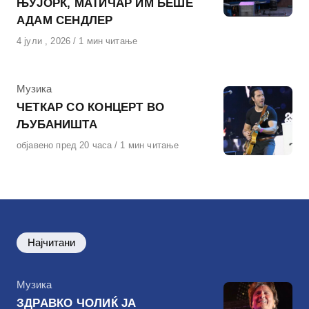
ЊУЈОРК, МАТИЧАР ИМ БЕШЕ
АДАМ СЕНДЛЕР
Објавено
4 јули , 2026
1 мин читање
на
КАтегорија
Музика
ЧЕТКАР СО КОНЦЕРТ ВО
ЉУБАНИШТА
Објавено
објавено пред 20 часа
1 мин читање
на
Најчитани
КАтегорија
Музика
ЗДРАВКО ЧОЛИЌ ЈА