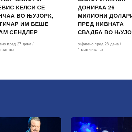
ЕВИС КЕЛСИ СЕ
ДОНИРАА 26
НЧАА ВО ЊУЈОРК,
МИЛИОНИ ДОЛАР
ТИЧАР ИМ БЕШЕ
ПРЕД НИВНАТА
АМ СЕНДЛЕР
СВАДБА ВО ЊУЈО
вено
вено пред 27 дена
Објавено
објавено пред 28 дена
н читање
на
1 мин читање