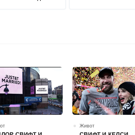
горија
от
КАтегорија
Живот
ЈЛОР СВИФТ И
СВИФТ И КЕЛСИ