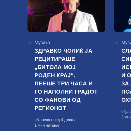
КАтегорија
Музика
КАте
Муз
ЗДРАВКО ЧОЛИЌ ЈА
СЛ
РЕЦИТИРАШЕ
СИ
„БИТОЛА МОЈ
ИС
РОДЕН КРАЈ“,
И 
ПЕЕШЕ ТРИ ЧАСА И
ЗА
ГО НАПОЛНИ ГРАДОТ
ПО
СО ФАНОВИ ОД
ОХ
РЕГИОНОТ
Обја
обја
на
3 ми
Објавено
објавено пред 4 дена
на
1 мин читање