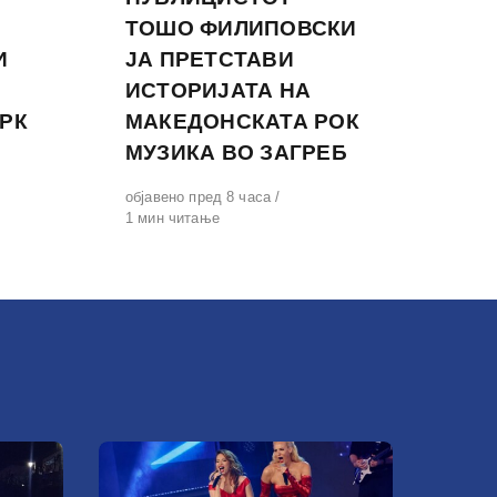
ТОШО ФИЛИПОВСКИ
И
ЈА ПРЕТСТАВИ
ИСТОРИЈАТА НА
РК
МАКЕДОНСКАТА РОК
МУЗИКА ВО ЗАГРЕБ
Објавено
објавено пред 8 часа
на
1 мин читање