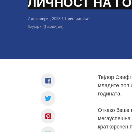
ЛИЧНОСТ НА Г
Објавено
7 декември , 2023
1 мин читање
на
Њујорк, (Гардијан)
Тејлор Свифт
младите поп-ѕ
годината.
Откако беше 
мегауспешна 
краткорочен п