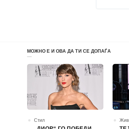
МОЖНО Е И ОВА ДА ТИ СЕ ДОПАЃА
КАтегорија
Стил
КАте
Жив
„ДИОР“ ГО ПОБЕДИ
ТЕ