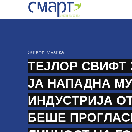
Skip
to
content
КАтегорија
Живот
,
Музика
ТЕЈЛОР СВИФТ
ЈА НАПАДНА М
ИНДУСТРИЈА О
БЕШЕ ПРОГЛАС