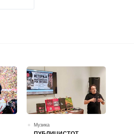
КАтегорија
Музика
ПУБЛИЦИСТОТ