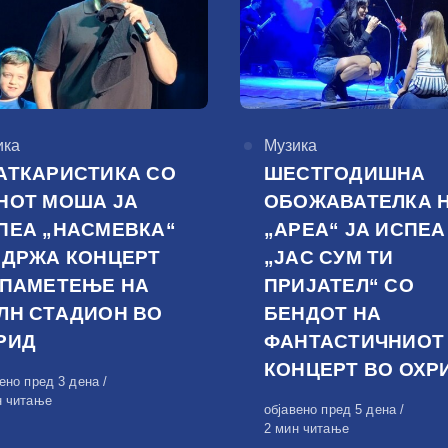
горија
ика
КАтегорија
Музика
АТКАРИСТИКА СО
ШЕСТГОДИШНА
НОТ МОША ЈА
ОБОЖАВАТЕЛКА 
ПЕА „НАСМЕВКА“
„АРЕА“ ЈА ИСПЕА
ОДРЖА КОНЦЕРТ
„ЈАС СУМ ТИ
 ПАМЕТЕЊЕ НА
ПРИЈАТЕЛ“ СО
ЛН СТАДИОН ВО
БЕНДОТ НА
РИД
ФАНТАСТИЧНИОТ
КОНЦЕРТ ВО ОХР
вено
вено пред 3 дена
н читање
Објавено
објавено пред 5 дена
на
2 мин читање