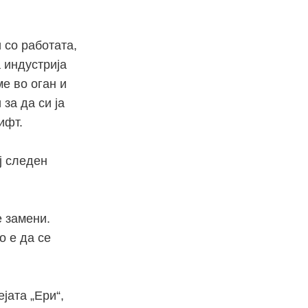
 со работата,
а индустрија
ме во оган и
за да си ја
ифт.
ј следен
е замени.
о е да се
јата „Ери“,