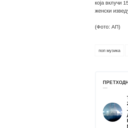
која вклучи 1
женски изведу
(Фото: АП)
поп музика
ПРЕТХОДН