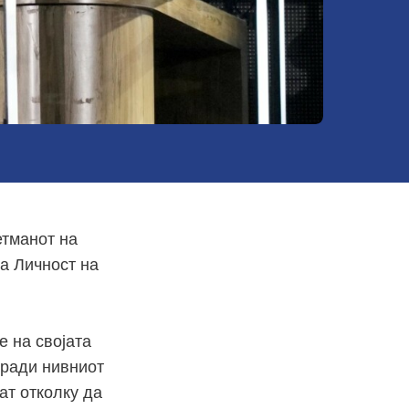
етманот на
за Личност на
 на својата
оради нивниот
ат отколку да