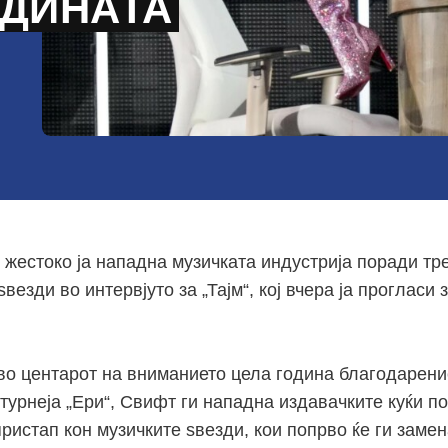
ОДИНАТА
 жестоко ја нападна музичката индустрија поради тр
везди во интервјуто за „Тајм“, кој вчера ја прогласи 
во центарот на вниманието цела година благодарение
турнеја „Ери“, Свифт ги нападна издавачките куќи п
ристап кон музичките ѕвезди, кои попрво ќе ги замен