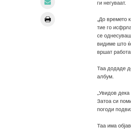
ги негуваат.
„До времето к
тие го исфрла
се однесуваше
видиме што ќе
вршат работат
Таа додаде де
албум.
„Увидов дека 
Затоа си поми
погоди подви
Таа има објав