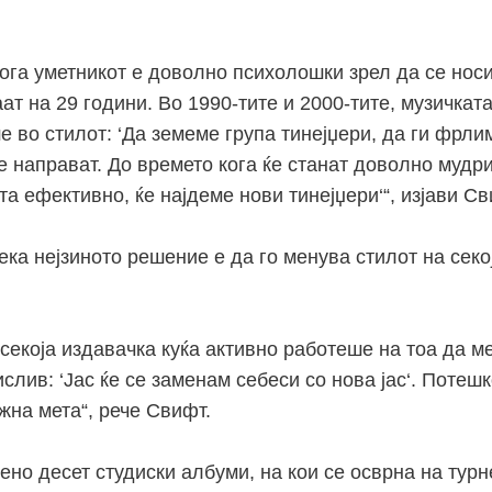
ога уметникот е доволно психолошки зрел да се носи
ат на 29 години. Во 1990-тите и 2000-тите, музичкат
 во стилот: ‘Да земеме група тинејџери, да ги фрли
 направат. До времето кога ќе станат доволно мудри 
а ефективно, ќе најдеме нови тинејџери‘“, изјави Св
ка нејзиното решение е да го менува стилот на секо
секоја издавачка куќа активно работеше на тоа да м
слив: ‘Јас ќе се заменам себеси со нова јас‘. Потешк
жна мета“, рече Свифт.
ено десет студиски албуми, на кои се осврна на турне