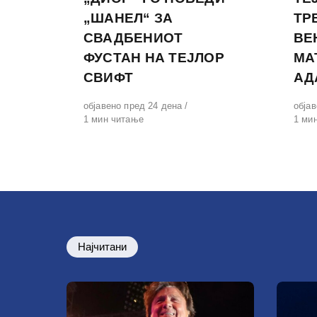
„ШАНЕЛ“ ЗА
ТР
СВАДБЕНИОТ
ВЕ
ФУСТАН НА ТЕЈЛОР
МА
СВИФТ
АД
Објавено
објавено пред 24 дена
Обја
обја
на
1 мин читање
на
1 ми
Најчитани